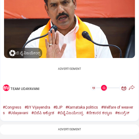
ಬಿ.ವೈ.ವಿಜಯೇಂದ್ರ
ADVERTISEMENT
ಅ
ಅ
TEAM UDAYAVANI
#Congress
#BY Vijayendra
#BJP
#Karnataka politics
#Welfare of weaver
s
#Udayavani
#ಬಿಜೆಪಿ ಆಕ್ರೋಶ
#ಬಿವೈ ವಿಜಯೇಂದ್ರ
#ನೇಕಾರರ ಕಲ್ಯಾಣ
#ಕಾಂಗ್ರೆಸ್‌
ADVERTISEMENT