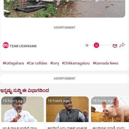
ADVERTISEMENT
ಅ
ಅ
TEAM UDAYAVANI
#Kottegahara
#Car collides
#lorry
#Chikkamagaluru
#Kannada News
ADVERTISEMENT
ಇನ್ನಷ್ಟು ಸುದ್ದಿ ಈ ವಿಭಾಗದಿಂದ
16 hours ago
16 hours ago
16 hours ago
ಜಾತಿ ಗಣತಿ ಜಾರಿಗೆ ರಾಜ್ಯ
ಹಗರಿಬೊಮ್ಮನಹಳ್ಳಿ ಲಾಕಪ್‌
ಹಂದಿಗಳ ಸರಣಿ ಸಾವು: