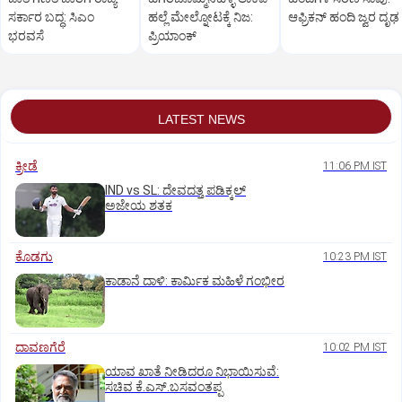
ಸರ್ಕಾರ ಬದ್ಧ: ಸಿಎಂ
ಹಲ್ಲೆ ಮೇಲ್ನೋಟಕ್ಕೆ ನಿಜ:
ಆಫ್ರಿಕನ್‌ ಹಂದಿ ಜ್ವರ ದೃಢ
ಭರವಸೆ
ಪ್ರಿಯಾಂಕ್‌
LATEST NEWS
ಕ್ರೀಡೆ
11:06 PM IST
IND vs SL: ದೇವದತ್ತ ಪಡಿಕ್ಕಲ್‌
ಅಜೇಯ ಶತಕ
ಕೊಡಗು
10:23 PM IST
ಕಾಡಾನೆ ದಾಳಿ: ಕಾರ್ಮಿಕ ಮಹಿಳೆ ಗಂಭೀರ
ದಾವಣಗೆರೆ
10:02 PM IST
ಯಾವ ಖಾತೆ ನೀಡಿದರೂ ನಿಭಾಯಿಸುವೆ:
ಸಚಿವ ಕೆ.ಎಸ್.ಬಸವಂತಪ್ಪ