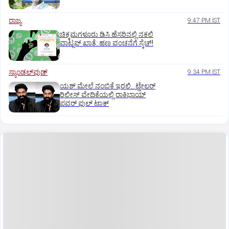
ರಾಜ್ಯ
9:47 PM IST
ಚಿಕ್ಕಮಗಳೂರು ಡಿಸಿ ಹೆಸರಿನಲ್ಲಿ ನಕಲಿ
ವಾಟ್ಸಪ್ ಖಾತೆ: ಹಣ ವಂಚನೆಗೆ ಸ್ಕೆಚ್!
ಸ್ಯಾಂಡಲ್‌ವುಡ್‌
9:34 PM IST
ಯಶ್‌ ಮೇಲೆ ನಂಬಿಕೆ ಇರಲಿ.. ಟ್ರೇಲರ್‌
ರಿಲೀಸ್‌ ವೇದಿಕೆಯಲ್ಲಿ ರಾಕಿಭಾಯ್‌
ಪವರ್‌ ಫುಲ್‌ ಟಾಕ್