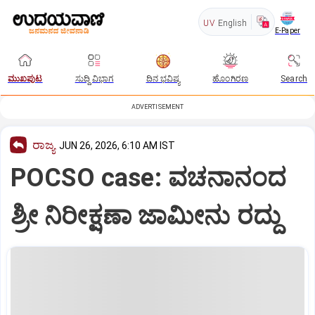
UV
English
E-Paper
ಮುಖಪುಟ
ಸುದ್ದಿ ವಿಭಾಗ
ದಿನ ಭವಿಷ್ಯ
ಹೊಂಗಿರಣ
Search
ADVERTISEMENT
ರಾಜ್ಯ
JUN 26, 2026, 6:10 AM IST
POCSO case: ವಚನಾನಂದ
ಶ್ರೀ ನಿರೀಕ್ಷಣಾ ಜಾಮೀನು ರದ್ದು