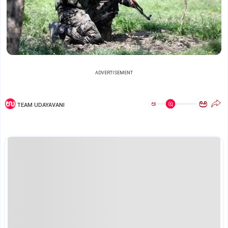
ADVERTISEMENT
ಅ
ಅ
TEAM UDAYAVANI