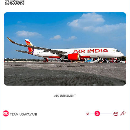
ವಿಮಾನ
ADVERTISEMENT
ಅ
ಅ
TEAM UDAYAVANI