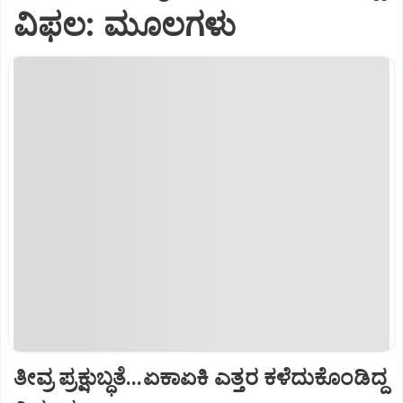
ವಿಫಲ: ಮೂಲಗಳು
ತೀವ್ರ ಪ್ರಕ್ಷುಬ್ಧತೆ...ಏಕಾಏಕಿ ಎತ್ತರ ಕಳೆದುಕೊಂಡಿದ್ದ