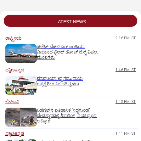
LATEST NEWS
ರಾಷ್ಟ್ರೀಯ
2:16 PM IST
ಫುಕೆಟ್‌-ದೆಹಲಿ ಏರ್‌ ಇಂಡಿಯಾ
ವಿಮಾನದ ಪೈಲಟ್‌ ಡೋಪ್‌ ಟೆಸ್ಟ್‌ ವಿಫಲ:
ಮೂಲಗಳು
ದಕ್ಷಿಣಕನ್ನಡ
1:46 PM IST
ಮಾದರಿಯಾಗಿದ್ದ ಸಮುದಾಯ
ಆಸ್ಪತ್ರೆಗೀಗ ಸಿಬಂದಿ ಗ್ರಹಣ
ಬೆಳಗಾವಿ
1:43 PM IST
ನಿಡಗಲ್‌ನ ಐತಿಹಾಸಿಕ ‘ಸಿದ್ಧಗುಂಡ’
ದೇವಸ್ಥಾನದಲ್ಲಿ ಶಿವಲಿಂಗ, ನಂದಿ ಧ್ವಂಸ:
ಆಕ್ರೋಶ
ದಕ್ಷಿಣಕನ್ನಡ
1:41 PM IST