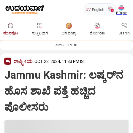
UV
English
E-Paper
ಮುಖಪುಟ
ಸುದ್ದಿ ವಿಭಾಗ
ದಿನ ಭವಿಷ್ಯ
ಹೊಂಗಿರಣ
Search
ADVERTISEMENT
ರಾಷ್ಟ್ರೀಯ
OCT 22, 2024, 11:33 PM IST
Jammu Kashmir: ಲಷ್ಕರ್‌ನ
ಹೊಸ ಶಾಖೆ ಪತ್ತೆ ಹಚ್ಚಿದ
ಪೊಲೀಸರು