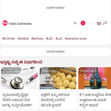
ADVERTISEMENT
ಅ
ಅ
TEAM UDAYAVANI
#A 50 km
#stretch
#territory
#LAC
#LoC
#sensitive zone
ADVERTISEMENT
ಇನ್ನಷ್ಟು ಸುದ್ದಿ ಈ ವಿಭಾಗದಿಂದ
3 hours ago
3 hours ago
3 hours ago
ಗ್ರಾಮೀಣದಲ್ಲಿ ವೈದ್ಯರ
ಭಕ್ತರಿಗೆ ಇನ್ನು ಚಲಿಸುವ
8.1 ಅಡಿ ಉದ್ದನೆಯ ಕೇಶ
ಸೇವೆಗೆ ಏಕರೂಪ ನೀತಿ
ಮೇಜಿನಲ್ಲಿ ಬರಲಿದೆ
ಉತ್ತರಾಖಂಡ ಮಹಿಳೆ
ಅಗತ್ಯ: ಸುಪ್ರೀಂಕೋರ್ಟ್‌
ತಿರುಪತಿ ಪ್ರಸಾದ!
ಗಿನ್ನೆಸ್‌ ದಾಖಲೆ