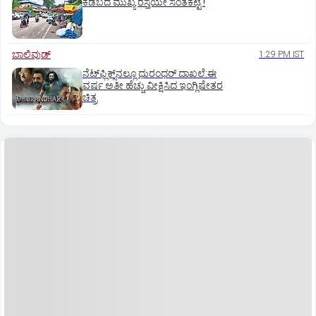
ಕಡಬದ ಮುಖ್ಯ ರಸ್ತೆಯೇ ಸಂತೆಕಟ್ಟೆ !
ಬಾಲಿವುಡ್‌
1:29 PM IST
ನೆಟ್‌ಫ್ಲಿಕ್ಸ್‌ನಲ್ಲೂ ಧುರಂಧರ್‌ ದಾಖಲೆ:ಈ
ವರ್ಷ ಅತೀ ಹೆಚ್ಚು ವೀಕ್ಷಿಸಿದ ಇಂಗ್ಲಿಷೇತರ
ಚಿತ್ರ