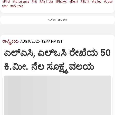
#Pilot
#turbulence
#hit
#Air India
#Phuket
#Delhi
#flight
#failed
#dope
test
#Sources
ADVERTISEMENT
ರಾಷ್ಟ್ರೀಯ
AUG 9, 2026, 12:44 PM IST
ಎಲ್‌ಎಸಿ, ಎಲ್‌ಒಸಿ ರೇಖೆಯ 50
ಕಿ.ಮೀ. ನೆಲ ಸೂಕ್ಷ್ಮ ವಲಯ