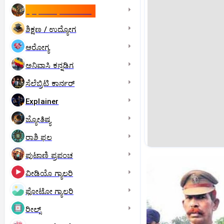
ಇಸ್ರೇಲ್- ಇರಾನ್‌ ಯುದ್ಧ
ಶಿಕ್ಷಣ / ಉದ್ಯೋಗ
ಆರೋಗ್ಯ
ಅನಿವಾಸಿ ಕನ್ನಡಿಗ
ಸೆಲೆಬ್ರಿಟಿ ಕಾರ್ನರ್‌
Explainer
ಜ್ಯೋತಿಷ್ಯ
ರಾಶಿ ಫಲ
ಪುಟಾಣಿ ಪ್ರಪಂಚ
ವೀಡಿಯೊ ಗ್ಯಾಲರಿ
ಫೋಟೋ ಗ್ಯಾಲರಿ
ರೀಲ್ಸ್