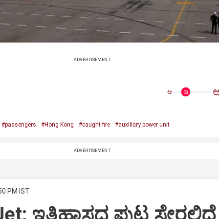
ADVERTISEMENT
ಅ
#passengers
#Hong Kong
#caught fire
#auxiliary power unit
ADVERTISEMENT
:50 PM IST
Jet: ಇತಿಹಾಸದ ಪುಟ ಸೇರಲಿದೆ