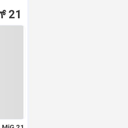
್‌ 21
ಿ MiG 21