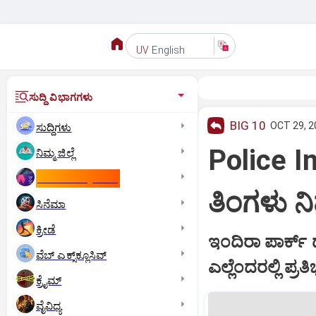
English
UV
ಸುದ್ದಿ ವಿಭಾಗಗಳು
BIG 10
OCT 29, 2
ಸುದ್ದಿಗಳು
Police I
ನಿಮ್ಮ ಜಿಲ್ಲೆ
ಕಾಮನ್‌ ವೆಲ್ತ್‌ ಗೇಮ್ಸ್‌
ತಿಂಗಳು ನಿ
ಸಿನೆಮಾ
ಕ್ರೀಡೆ
ಇಂದಿರಾ ಪಾರ್ಕ್‌
ವೆಬ್ ಎಕ್ಸ್‌ಕ್ಲೂಸಿವ್
ಎಲ್ಲೆಂದರಲ್ಲಿ ಪ್
ಕ್ರೈಮ್
ವೈವಿಧ್ಯ