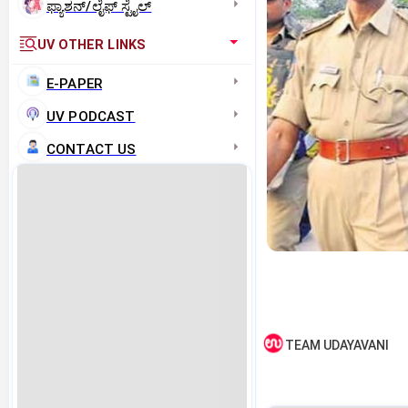
ಫ್ಯಾಶನ್/ಲೈಫ್‌ ಸ್ಟೈಲ್
UV OTHER LINKS
E-PAPER
UV PODCAST
CONTACT US
TEAM UDAYAVANI