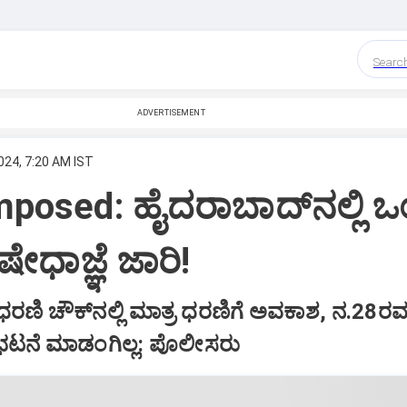
Searc
ADVERTISEMENT
024, 7:20 AM IST
mposed: ಹೈದರಾಬಾದ್‌ನಲ್ಲಿ 
ಷೇಧಾಜ್ಞೆ ಜಾರಿ!
 ಧರಣಿ ಚೌಕ್‌ನಲ್ಲಿ ಮಾತ್ರ ಧರಣಿಗೆ ಅವಕಾಶ, ನ.28ರವ
ರತಿಭಟನೆ ಮಾಡಂಗಿಲ್ಲ: ಪೊಲೀಸರು