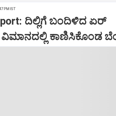
:47 PM IST
port: ದಿಲ್ಲಿಗೆ ಬಂದಿಳಿದ ಏರ್‌
ಿಮಾನದಲ್ಲಿ ಕಾಣಿಸಿಕೊಂಡ ಬೆಂ