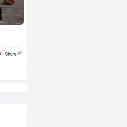
ಅ
Share