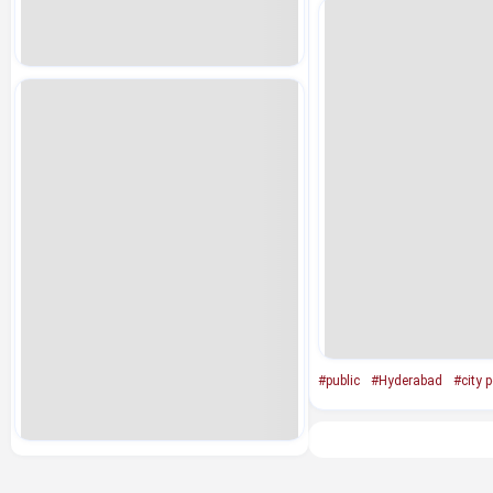
#public
#Hyderabad
#city p