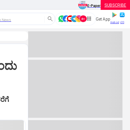
SUBSCRIBE
E-Paper
Get App
h News
Android
iOS
ಒಂದು
ರೆಗೆ