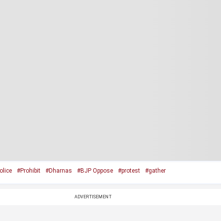
olice
#Prohibit
#Dharnas
#BJP Oppose
#protest
#gather
ADVERTISEMENT