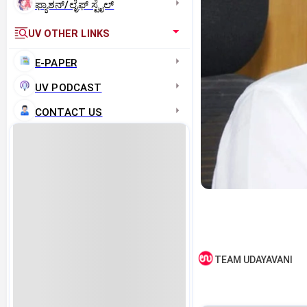
ಫ್ಯಾಶನ್/ಲೈಫ್‌ ಸ್ಟೈಲ್
UV OTHER LINKS
E-PAPER
UV PODCAST
CONTACT US
TEAM UDAYAVANI