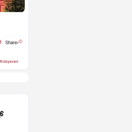
ಅ
Share
#Udayavani
್