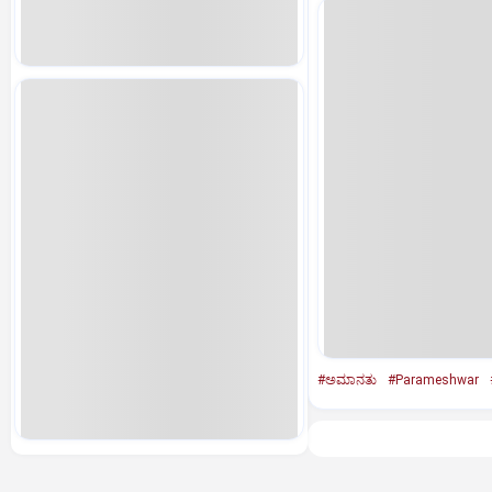
#ಅಮಾನತು
#Parameshwar