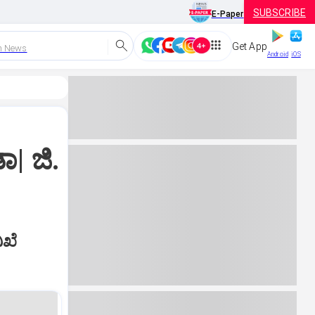
SUBSCRIBE
E-Paper
Get App
h News
Android
iOS
| ಜಿ.
ಿಖೆ