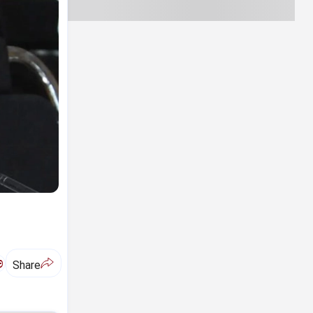
ಅ
Share