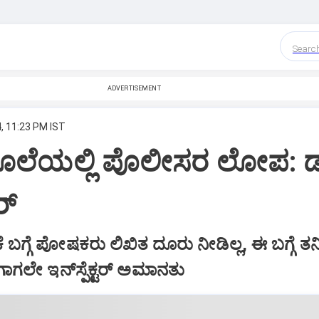
Searc
ADVERTISEMENT
, 11:23 PM IST
ೂಲೆಯಲ್ಲಿ ಪೊಲೀಸರ ಲೋಪ: ಡಾ
್‌
 ಬಗ್ಗೆ ಪೋಷಕರು ಲಿಖಿತ ದೂರು ನೀಡಿಲ್ಲ, ಈ ಬಗ್ಗೆ ತನ
ಗಾಗಲೇ ಇನ್‌ಸ್ಪೆಕ್ಟರ್‌ ಅಮಾನತು