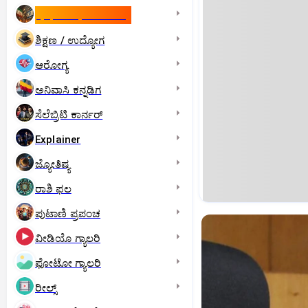
ಇಸ್ರೇಲ್- ಇರಾನ್‌ ಯುದ್ಧ
ಶಿಕ್ಷಣ / ಉದ್ಯೋಗ
ಆರೋಗ್ಯ
ಅನಿವಾಸಿ ಕನ್ನಡಿಗ
ಸೆಲೆಬ್ರಿಟಿ ಕಾರ್ನರ್‌
Explainer
ಜ್ಯೋತಿಷ್ಯ
ರಾಶಿ ಫಲ
ಪುಟಾಣಿ ಪ್ರಪಂಚ
ವೀಡಿಯೊ ಗ್ಯಾಲರಿ
ಫೋಟೋ ಗ್ಯಾಲರಿ
ರೀಲ್ಸ್