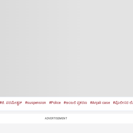
#ಜಿ. ಪರಮೇಶ್ವರ್‌
#suspension
#Police
#ಅಂಜಲಿ ಪ್ರಕರಣ
#Anjali case
#ಪೊಲೀಸರ 
ADVERTISEMENT