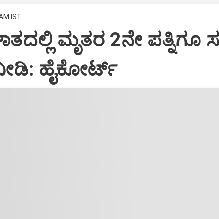
 AM IST
ಘಾತದಲ್ಲಿ ಮೃತರ 2ನೇ ಪತ್ನಿಗೂ
ೀಡಿ: ಹೈಕೋರ್ಟ್