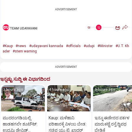
ADVERTISEMENT
ಅ
ಅ
TEAM UDAYAVANI
#Kaup
#news
#udayavani kannada
#officials
#udupi
#Minister
#U.T. Kh
ader
#stern warning
ADVERTISEMENT
ಇನ್ನಷ್ಟು ಸುದ್ದಿ ಈ ವಿಭಾಗದಿಂದ
3 hours ago
4 hours ago
5 hours ago
ಮುದರಂಗಡಿಯಲ್ಲಿ
Kaup: ಮಳೆಹಾನಿ
ಇನ್ನೂ ಈಡೇರದ ಪರ್ಕಳ
ಹಾಡಹಗಲೇ ಶೂಟೌಟ್:‌
ಪರಿಹಾರಕ್ಕೆ ವಿಳಂಬ ಬೇಡ:
ಮಾರುಕಟ್ಟೆ ರಸ್ತೆ ದ್ವಿಪಥ
ಉದ್ಯಮಿ ಡೇವಿಡ್‌
ಸಚಿವ ಯು.ಟಿ. ಖಾದರ್
ಬೇಡಿಕೆ