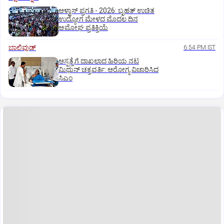
ಆಳ್ವಾಸ್‌ ಪ್ರಗತಿ - 2026: ಬೃಹತ್ ಉಚಿತ
ಉದ್ಯೋಗ ಮೇಳದ ಮೊದಲ ದಿನ
ಅಮೋಘ ಪ್ರತಿಕ್ರಿಯೆ
ಬಾಲಿವುಡ್‌
6:54 PM IST
ಆಸ್ಪತ್ರೆಗೆ ದಾಖಲಾದ ಹಿರಿಯ ನಟ
ಮಿಥುನ್ ಚಕ್ರವರ್ತಿ: ಆರೋಗ್ಯ ವಿಚಾರಿಸಿದ
ಸಿಎಂ