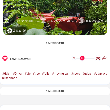
ಘಟನಾ ಸ್ಥಳ
ADVERTISEMENT
ಅ
ಅ
TEAM UDAYAVANI
#Hebri
#Driver
#die
#tree
#falls
#moving car
#news
#udupi
#udayava
ni kannada
ADVERTISEMENT