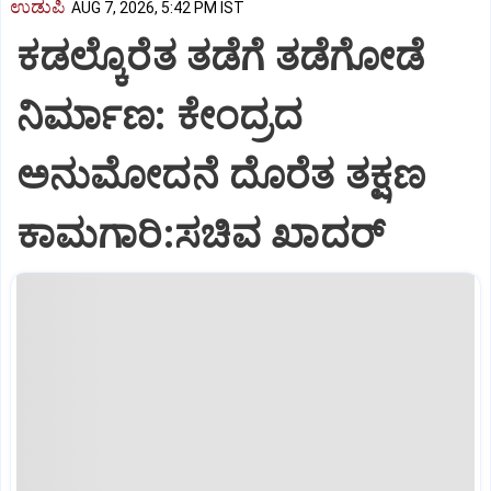
ಉಡುಪಿ
AUG 7, 2026, 5:42 PM IST
ಕಡಲ್ಕೊರೆತ ತಡೆಗೆ ತಡೆಗೋಡೆ
ನಿರ್ಮಾಣ: ಕೇಂದ್ರದ
ಅನುಮೋದನೆ ದೊರೆತ ತಕ್ಷಣ
ಕಾಮಗಾರಿ:ಸಚಿವ ಖಾದರ್