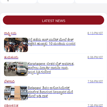
ಡಿಸೋಜಾಗೆ ಗುಂಡಿಕ್ಕಿ ಹತ್ಯೆ
LATEST NEWS
ರಾಷ್ಟ್ರೀಯ
8:13 PM IST
ರಸ್ತೆ ತಡೆದು ಕಾರ್ ಬಾನೆಟ್ ಮೇಲೆ ಕೇಕ್
ಕತ್ತರಿಸಿ ಹುಚ್ಚಾಟ: 10 ಮಂದಿಯ ಬಂಧನ
ತುಮಕೂರು
8:06 PM IST
Koratagere: ಭೀಕರ ಬೈಕ್ ಅಪಘಾತ,
ಕಾಲೇಜು ವಿದ್ಯಾರ್ಥಿ ದಾರುಣ ಸಾವು,
ಇಬ್ಬರ ಸ್ಥಿತಿ ಗಂಭೀರ
ಬೆಳಗಾವಿ
7:56 PM IST
Belagavi: ಶಿವಂ ಅಸೋಸಿಯೇಟ್ಸ್
ಮಾಲೀಕ ಶಿವಾನಂದ ನೀಲಣ್ಣವರ ಮನೆ
ಮೇಲೆ ಇಡಿ‌ ದಾಳಿ
ದಕ್ಷಿಣಕನ್ನಡ
7:35 PM IST