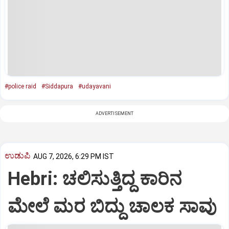
#police raid
#Siddapura
#udayavani
ADVERTISEMENT
ಉಡುಪಿ
AUG 7, 2026, 6:29 PM IST
Hebri: ಚಲಿಸುತ್ತಿದ್ದ ಕಾರಿನ
ಮೇಲೆ ಮರ ಬಿದ್ದು ಚಾಲಕ ಸಾವು