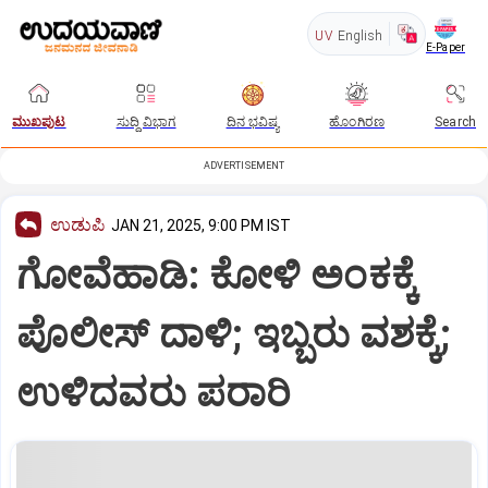
UV
English
E-Paper
ಮುಖಪುಟ
ಸುದ್ದಿ ವಿಭಾಗ
ದಿನ ಭವಿಷ್ಯ
ಹೊಂಗಿರಣ
Search
ADVERTISEMENT
ಉಡುಪಿ
JAN 21, 2025, 9:00 PM IST
ಗೋವೆಹಾಡಿ: ಕೋಳಿ ಅಂಕಕ್ಕೆ
ಪೊಲೀಸ್‌ ದಾಳಿ; ಇಬ್ಬರು ವಶಕ್ಕೆ;
ಉಳಿದವರು ಪರಾರಿ