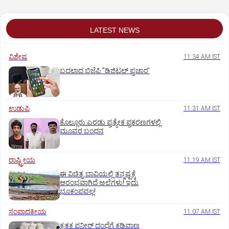
LATEST NEWS
ವಿಶೇಷ
11:34 AM IST
ಬದಲಾದ ಬಿಜೆಪಿ "ಡಿಜಿಟಲ್‌ ಪ್ರಚಾರ'
ಉಡುಪಿ
11:31 AM IST
ಕೊಲ್ಲೂರು:ಎರಡು ಪ್ರತ್ಯೇಕ ಪ್ರಕರಣಗಳಲ್ಲಿ
ಮೂವರ ಬಂಧನ
ರಾಷ್ಟ್ರೀಯ
11:19 AM IST
ಈ ವಿಚಿತ್ರ ಬಾವಿಯಲ್ಲಿ ತನ್ನಷ್ಟಕ್ಕೆ
ಆರಂಭವಾಗಿದೆ ಅಲೆಗಳು! ಇದು
ಭೂಕಂಪವಲ್ಲ!
ಸಂಪಾದಕೀಯ
11:07 AM IST
ಕೃತಕ ಪನೀರ್‌ ದಂಧೆಗೆ ಕಡಿವಾಣ