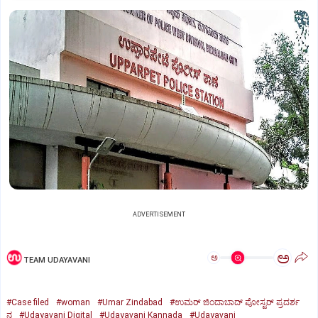
ADVERTISEMENT
ಅ
ಅ
TEAM UDAYAVANI
#Case filed
#woman
#Umar Zindabad
#ಉಮರ್ ಜಿಂದಾಬಾದ್ ಪೋಸ್ಟರ್‌ ಪ್ರದರ್ಶ
ನ
#Udayavani Digital
#Udayavani Kannada
#Udayavani