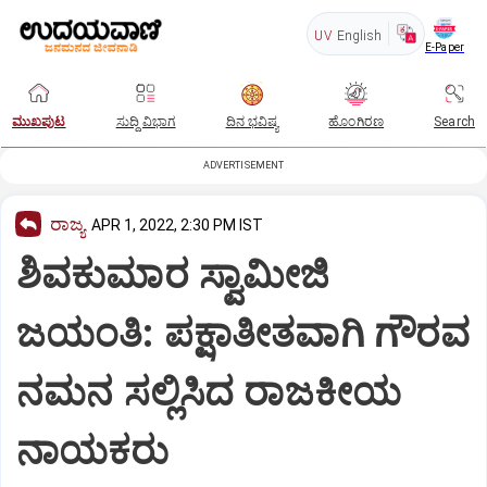
UV
English
E-Paper
ಮುಖಪುಟ
ಸುದ್ದಿ ವಿಭಾಗ
ದಿನ ಭವಿಷ್ಯ
ಹೊಂಗಿರಣ
Search
ADVERTISEMENT
ರಾಜ್ಯ
APR 1, 2022, 2:30 PM IST
ಶಿವಕುಮಾರ ಸ್ವಾಮೀಜಿ
ಜಯಂತಿ: ಪಕ್ಷಾತೀತವಾಗಿ ಗೌರವ
ನಮನ ಸಲ್ಲಿಸಿದ ರಾಜಕೀಯ
ನಾಯಕರು