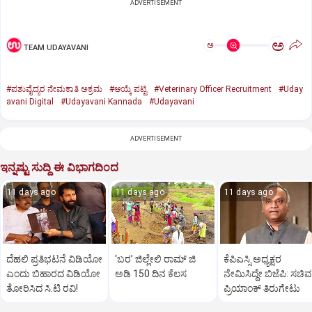
ADVERTISEMENT
ಅ
ಅ
TEAM UDAYAVANI
#ಪಶುವೈದ್ಯರ ನೇಮಕಾತಿ ಅಕ್ರಮ
#ಆಯ್ಕೆ ಪಟ್ಟಿ
#Veterinary Officer Recruitment
#Uday
avani Digital
#Udayavani Kannada
#Udayavani
ADVERTISEMENT
ಇನ್ನಷ್ಟು ಸುದ್ದಿ ಈ ವಿಭಾಗದಿಂದ
11 days ago
11 days ago
11 days ago
ದೆಹಲಿ ಪ್ರತಿಭಟನೆ ವಿಡಿಯೋ
‘ಬರ’ ಜಿಲ್ಲೇಲಿ ರಾಮ್‌ ಜಿ
ಕೆಪಿಎಸ್ಸಿ ಅಧ್ಯಕ್ಷರ
ಎಂದು ಬಿಹಾರದ ವಿಡಿಯೋ
ಅಡಿ 150 ದಿನ ಕೆಲಸ
ನೇಮಿಸಿದ್ದೇ ಬಿಜೆಪಿ: ಸಚಿವ
ತೋರಿಸಿದ ಸಿ.ಟಿ ರವಿ!
ಪ್ರಿಯಾಂಕ್‌ ತಿರುಗೇಟು