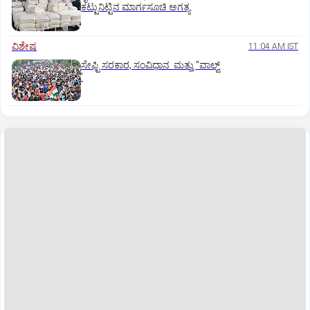
ಕಟ್ಟುನಿಟ್ಟಿನ ಮಾರ್ಗಸೂಚಿ ಅಗತ್ಯ
ವಿಶೇಷ
11:04 AM IST
ಸೇಫ್ಟಿ ಸರಕಾರ, ಸಂವಿಧಾನ ಮತ್ತು "ವಾಲ್ವ್
'