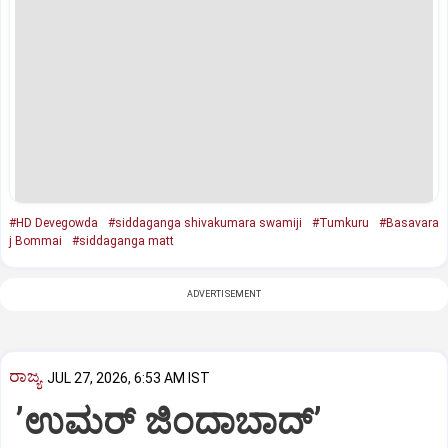
#HD Devegowda
#siddaganga shivakumara swamiji
#Tumkuru
#Basavara
j Bommai
#siddaganga matt
ADVERTISEMENT
ರಾಜ್ಯ
JUL 27, 2026, 6:53 AM IST
ʼಉಮರ್ ಜಿಂದಾಬಾದ್‌’