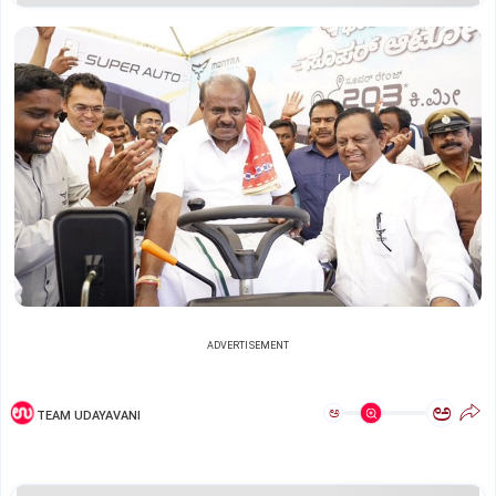
ADVERTISEMENT
ಅ
ಅ
TEAM UDAYAVANI