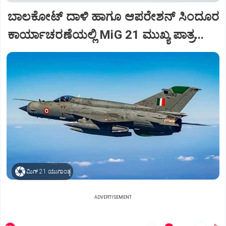
ಬಾಲಕೋಟ್‌ ದಾಳಿ ಹಾಗೂ ಆಪರೇಶನ್‌ ಸಿಂದೂರ
ಕಾರ್ಯಾಚರಣೆಯಲ್ಲಿ MiG 21 ಮುಖ್ಯ ಪಾತ್ರ...
ಮಿಗ್‌ 21 ಯುಗಾಂತ್ಯ
ADVERTISEMENT