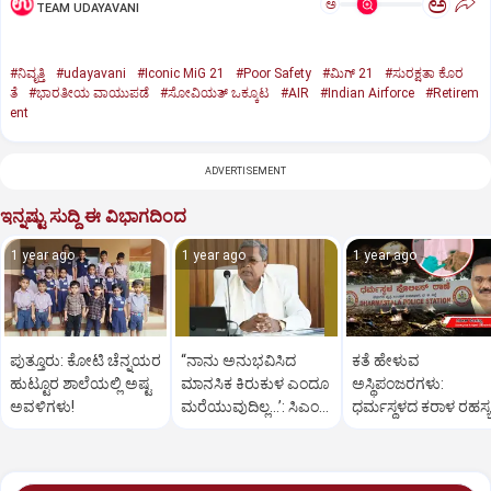
ಅ
ಅ
TEAM UDAYAVANI
#ನಿವೃತ್ತಿ
#udayavani
#Iconic MiG 21
#Poor Safety
#ಮಿಗ್‌ 21
#ಸುರಕ್ಷತಾ ಕೊರ
ತೆ
#ಭಾರತೀಯ ವಾಯುಪಡೆ
#ಸೋವಿಯತ್‌ ಒಕ್ಕೂಟ
#AIR
#Indian Airforce
#Retirem
ent
ADVERTISEMENT
ಇನ್ನಷ್ಟು ಸುದ್ದಿ ಈ ವಿಭಾಗದಿಂದ
1 year ago
1 year ago
1 year ago
ಪುತ್ತೂರು: ಕೋಟಿ ಚೆನ್ನಯರ
“ನಾನು ಅನುಭವಿಸಿದ
ಕತೆ ಹೇಳುವ
ಹುಟ್ಟೂರ ಶಾಲೆಯಲ್ಲಿ ಅಷ್ಟ
ಮಾನಸಿಕ ಕಿರುಕುಳ ಎಂದೂ
ಅಸ್ಥಿಪಂಜರಗಳು:
ಅವಳಿಗಳು!
ಮರೆಯುವುದಿಲ್ಲ…’: ಸಿಎಂ
ಧರ್ಮಸ್ಥಳದ‌ ಕರಾಳ ರಹಸ್ಯ
ಸಿದ್ದರಾಮಯ್ಯ
ತೆರೆದಿಡಲಿದೆಯೇ ಡಿಎನ್
ಪರೀಕ್ಷೆ?