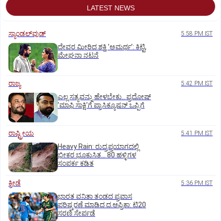
LATEST NEWS
ಸ್ಯಾಂಡಲ್‌ವುಡ್‌
5:58 PM IST
ದೇವರ ಮೀರಿದ ಶಕ್ತಿ ʼಅಮರ್ಥʼ: ಕಿಟ್ಟಿ,
ಮೇಘನಾ ನಟನೆ
ರಾಜ್ಯ
5:42 PM IST
ಎಲ್ಲ ಸತ್ಯವನ್ನು ಹೇಳಬೇಕು.. ಪ್ರದೋಷ್‌
ʼಮಾಫಿ ಸಾಕ್ಷಿʼಗೆ ಪ್ರಾಸಿಕ್ಯೂಷನ್ ಒಪ್ಪಿಗೆ
ರಾಷ್ಟ್ರೀಯ
5:41 PM IST
Heavy Rain: ರುದ್ರಪ್ರಯಾಗದಲ್ಲಿ
ಭೀಕರ ಭೂಕುಸಿತ... 80 ಹಳ್ಳಿಗಳ
ಸಂಪರ್ಕ ಕಡಿತ
ಕ್ರೀಡೆ
5:36 PM IST
ಭಾರತ ವನಿತಾ ತಂಡದ ಪ್ರವಾಸ
ಪರಿಷ್ಕರಣೆ ಮಾಡಿದ ದ.ಆಫ್ರಿಕಾ: ಟಿ20
ಸರಣಿ ಸೇರ್ಪಡೆ