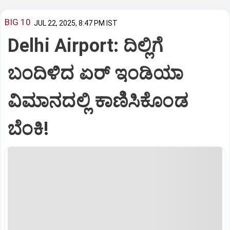
BIG 10
JUL 22, 2025, 8:47 PM IST
Delhi Airport: ದಿಲ್ಲಿಗೆ
ಬಂದಿಳಿದ ಏರ್‌ ಇಂಡಿಯಾ
ವಿಮಾನದಲ್ಲಿ ಕಾಣಿಸಿಕೊಂಡ
ಬೆಂಕಿ!