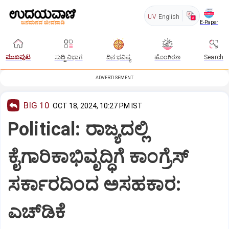
UV
English
E-Paper
ಮುಖಪುಟ
ಸುದ್ದಿ ವಿಭಾಗ
ದಿನ ಭವಿಷ್ಯ
ಹೊಂಗಿರಣ
Search
ADVERTISEMENT
BIG 10
OCT 18, 2024, 10:27 PM IST
Political: ರಾಜ್ಯದಲ್ಲಿ
ಕೈಗಾರಿಕಾಭಿವೃದ್ಧಿಗೆ ಕಾಂಗ್ರೆಸ್‌
ಸರ್ಕಾರದಿಂದ ಅಸಹಕಾರ:
ಎಚ್‌ಡಿಕೆ