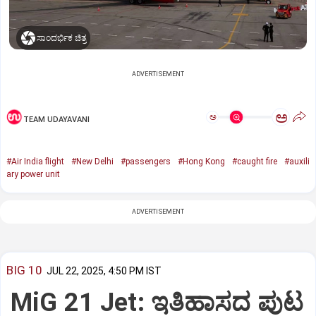
ಸಾಂದರ್ಭಿಕ ಚಿತ್ರ
ADVERTISEMENT
ಅ
ಅ
TEAM UDAYAVANI
#Air India flight
#New Delhi
#passengers
#Hong Kong
#caught fire
#auxili
ary power unit
ADVERTISEMENT
BIG 10
JUL 22, 2025, 4:50 PM IST
MiG 21 Jet: ಇತಿಹಾಸದ ಪುಟ