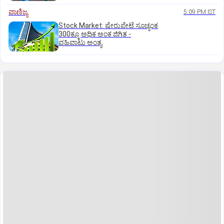
ವಾಣಿಜ್ಯ
5:09 PM IST
Stock Market: ಷೇರುಪೇಟೆ ಸೂಚ್ಯಂಕ
300ಕ್ಕೂ ಅಧಿಕ ಅಂಕ ಜಿಗಿತ -
ವಹಿವಾಟು ಅಂತ್ಯ