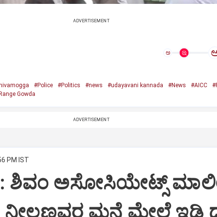
ADVERTISEMENT
ಅ
hivamogga
#Police
#Politics
#news
#udayavani kannada
#News
#AICC
#
Range Gowda
ADVERTISEMENT
:56 PM IST
i: ಶಿವಂ ಅಸೋಸಿಯೇಟ್ಸ್ ಮಾಲ
ನೀಲಣ್ಣವರ ಮನೆ ಮೇಲೆ ಇಡಿ‌ 