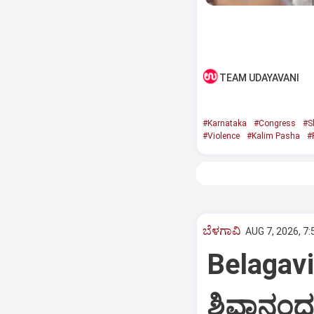
TEAM UDAYAVANI
#Karnataka
#Congress
#S
#Violence
#Kalim Pasha
#
ಬೆಳಗಾವಿ
AUG 7, 2026, 7
Belagav
ಶಿವಾನಂದ 