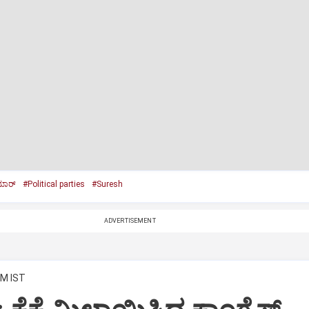
ಮಾರ್
#Political parties
#Suresh
ADVERTISEMENT
PM IST