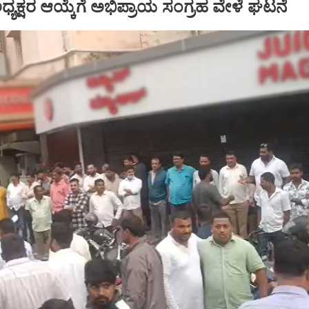
್ ಅಧ್ಯಕ್ಷರ ಆಯ್ಕೆಗೆ ಅಭಿಪ್ರಾಯ ಸಂಗ್ರಹ ವೇಳೆ ಘಟನೆ