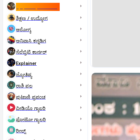
ಇಸ್ರೇಲ್- ಇರಾನ್‌ ಯುದ್ಧ
ಶಿಕ್ಷಣ / ಉದ್ಯೋಗ
ಆರೋಗ್ಯ
ಅನಿವಾಸಿ ಕನ್ನಡಿಗ
ಸೆಲೆಬ್ರಿಟಿ ಕಾರ್ನರ್‌
Explainer
ಜ್ಯೋತಿಷ್ಯ
ರಾಶಿ ಫಲ
ಪುಟಾಣಿ ಪ್ರಪಂಚ
ವೀಡಿಯೊ ಗ್ಯಾಲರಿ
ಫೋಟೋ ಗ್ಯಾಲರಿ
ರೀಲ್ಸ್