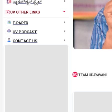
ಫ್ಯಾಶನ್/ಲೈಫ್‌ ಸ್ಟೈಲ್
UV OTHER LINKS
E-PAPER
UV PODCAST
CONTACT US
TEAM UDAYAVANI