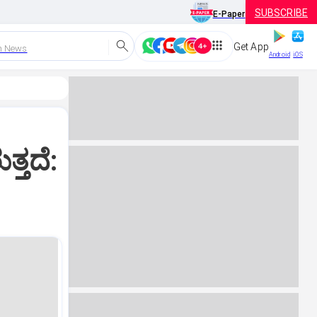
SUBSCRIBE
E-Paper
Get App
h News
Android
iOS
್ತದೆ: