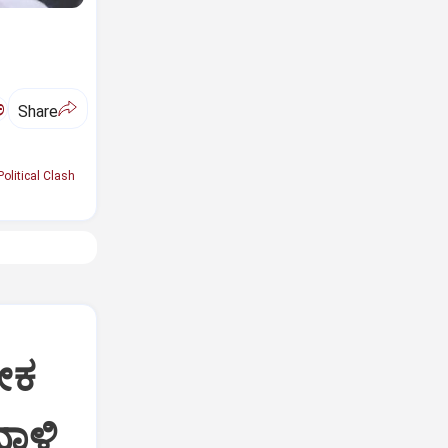
ಅ
Share
Political Clash
ೀಕ
ದಾಳಿ