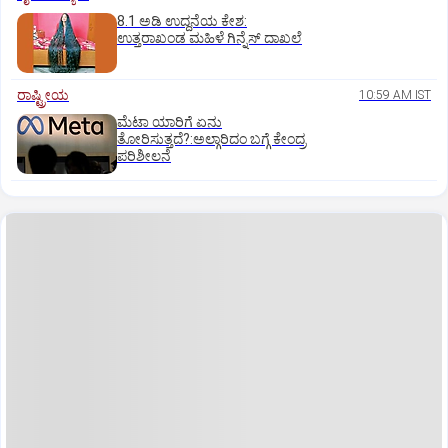
8.1 ಅಡಿ ಉದ್ದನೆಯ ಕೇಶ:
ಉತ್ತರಾಖಂಡ ಮಹಿಳೆ ಗಿನ್ನೆಸ್‌ ದಾಖಲೆ
ರಾಷ್ಟ್ರೀಯ
10:59 AM IST
ಮೆಟಾ ಯಾರಿಗೆ ಏನು
ತೋರಿಸುತ್ತದೆ?:ಅಲ್ಗಾರಿದಂ ಬಗ್ಗೆ ಕೇಂದ್ರ
ಪರಿಶೀಲನೆ