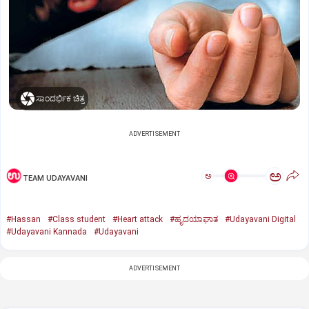
ಸಾಂದರ್ಭಿಕ ಚಿತ್ರ
ADVERTISEMENT
ಅ
ಅ
TEAM UDAYAVANI
#Hassan
#Class student
#Heart attack
#ಹೃದಯಾಘಾತ
#Udayavani Digital
#Udayavani Kannada
#Udayavani
ADVERTISEMENT