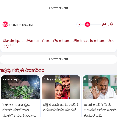
ADVERTISEMENT
ಅ
ಅ
TEAM UDAYAVANI
#Sakaleshpura
#Hassan
#Jeep
#Forest area
#Restricted forest area
#ಅರ
ಣ್ಯ ಪ್ರದೇಶ
ADVERTISEMENT
ಇನ್ನಷ್ಟು ಸುದ್ದಿ ಈ ವಿಭಾಗದಿಂದ
7 days ago
7 days ago
8 days ago
Sakleshpura:ರೈಲು
ಪತ್ನಿ ಕೊಂದು ತಾನೂ ಸಾವಿಗೆ
ಊಹೆ ಆಧರಿಸಿ ನೀರು
ಹಳಿಯ ಮೇಲೆ ಭಾರಿ
ಶರಣಾದ ಬೇಕರಿ ಮಾಲಿಕ!
ಬಿಡುಗಡೆ ಆದೇಶ ಸರಿಯಲ್
ಭೂಕುಸಿತ,ಬೆಂಗಳೂರು–
ಕುಮಾರಸ್ವಾಮಿ