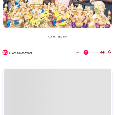
ADVERTISEMENT
ಅ
ಅ
TEAM UDAYAVANI