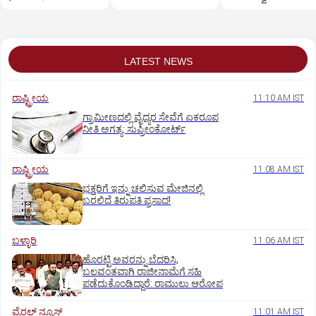
ಮಂಗಳೂರು ರೈಲು ಸಂಚಾರ
ಅಸ್ತವ್ಯಸ್ತ
LATEST NEWS
ರಾಷ್ಟ್ರೀಯ
11:10 AM IST
ಗ್ರಾಮೀಣದಲ್ಲಿ ವೈದ್ಯರ ಸೇವೆಗೆ ಏಕರೂಪ
ನೀತಿ ಅಗತ್ಯ: ಸುಪ್ರೀಂಕೋರ್ಟ್‌
ರಾಷ್ಟ್ರೀಯ
11:08 AM IST
ಭಕ್ತರಿಗೆ ಇನ್ನು ಚಲಿಸುವ ಮೇಜಿನಲ್ಲಿ
ಬರಲಿದೆ ತಿರುಪತಿ ಪ್ರಸಾದ!
ಬಳ್ಳಾರಿ
11:06 AM IST
ಹೊರಟ್ಟಿ ಅವರನ್ನು ಬೆದರಿಸಿ,
ಬಲವಂತವಾಗಿ ರಾಜೀನಾಮೆಗೆ ಸಹಿ
ಪಡೆದುಕೊಂಡಿದ್ದಾರೆ: ರಾಮುಲು ಆರೋಪ
ವೈರಲ್ ನ್ಯೂಸ್
11:01 AM IST