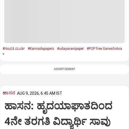
#ಗಣಪತಿ ಮೂರ್ತಿ
#Kannadapapers
#udayavanipaper
#POP free Ganeshotsa
v
ADVERTISEMENT
ಹಾಸನ
AUG 9, 2026, 6:45 AM IST
ಹಾಸನ: ಹೃದಯಾಘಾತದಿಂದ
4ನೇ ತರಗತಿ ವಿದ್ಯಾರ್ಥಿ ಸಾವು