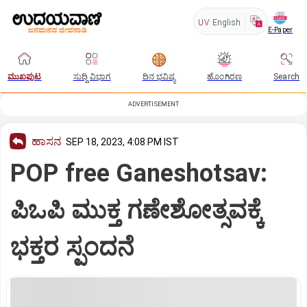
UV
English
E-Paper
ಮುಖಪುಟ
ಸುದ್ದಿ ವಿಭಾಗ
ದಿನ ಭವಿಷ್ಯ
ಹೊಂಗಿರಣ
Search
ADVERTISEMENT
ಹಾಸನ
SEP 18, 2023, 4:08 PM IST
POP free Ganeshotsav:
ಪಿಒಪಿ ಮುಕ್ತ ಗಣೇಶೋತ್ಸವಕ್ಕೆ
ಭಕ್ತರ ಸ್ಪಂದನೆ