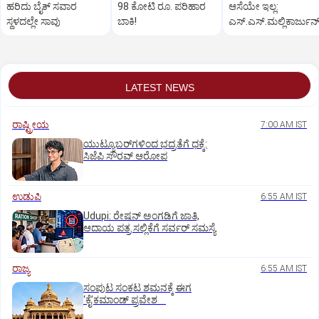
ಹರಿದು ಬೈಕ್ ಸವಾರ
98 ಕೋಟಿ ರೂ. ಪರಿಹಾರ
ಆಸೆಯೇ ಇಲ್ಲ:
ಸ್ಥಳದಲ್ಲೇ ಸಾವು
ಬಾಕಿ!
ಎಸ್‌.ಎಸ್.ಮಲ್ಲಿಕಾರ್ಜುನ್
LATEST NEWS
ರಾಷ್ಟ್ರೀಯ
7:00 AM IST
ಯುಟ್ಯೂಬರ್‌ಗಳಿಂದ ಭದ್ರತೆಗೆ ಧಕ್ಕೆ:
ಸಿಜೆಪಿ ಸೌರವ್‌ ಆರೋಪ
ಉಡುಪಿ
6:55 AM IST
Udupi: ರೇಷನ್‌ ಅಂಗಡಿಗೆ ಜಾತಿ,
ಆದಾಯ ಪತ್ರ ಸಲ್ಲಿಕೆಗೆ ಸರ್ವರ್‌ ಸಮಸ್ಯೆ
ರಾಜ್ಯ
6:55 AM IST
ಸಂಪುಟ ಸಂಕಟ ಶಮನಕ್ಕೆ ಈಗ
‘ಕೈ’ಕಮಾಂಡ್‌ ಪ್ರವೇಶ