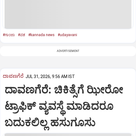
#ಗಾಂಜಾ
#ವಶ
#kannada news
#udayavani
ADVERTISEMENT
ದಾವಣಗೆರೆ
JUL 31, 2026, 9:56 AM IST
ದಾವಣಗೆರೆ: ಚಿಕಿತ್ಸೆಗೆ ಝೀರೋ
ಟ್ರಾಫಿಕ್ ವ್ಯವಸ್ಥೆ ಮಾಡಿದರೂ
ಬದುಕಲಿಲ್ಲ ಹಸುಗೂಸು