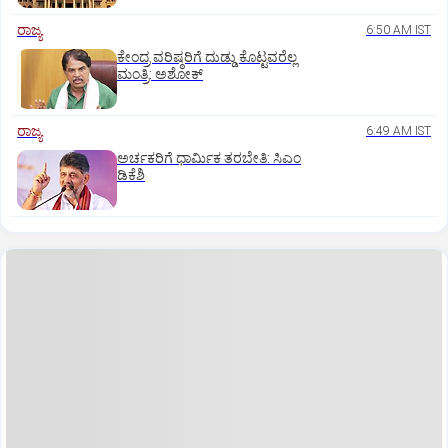
ರಾಜ್ಯ
6:50 AM IST
ಕೇಂದ್ರ ವರಿಷ್ಠರಿಗೆ ದುಡ್ಡು ಕೊಟ್ಟವರೆಲ್ಲ
ಮಂತ್ರಿ: ಅಶೋಕ್
ರಾಜ್ಯ
6:49 AM IST
ಅರ್ಚಕರಿಗೆ ಧಾರ್ಮಿಕ ತರಬೇತಿ: ಸಿಎಂ
ಡಿಕೆಶಿ