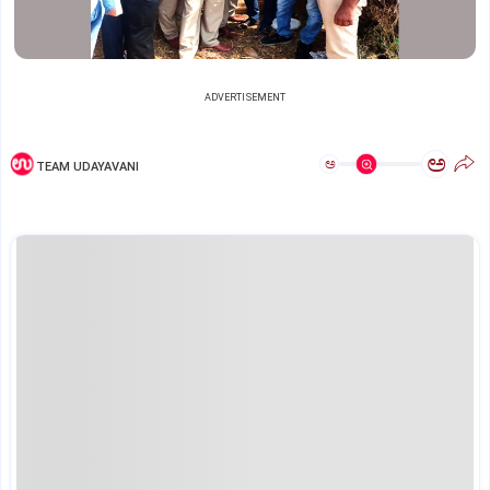
ADVERTISEMENT
ಅ
ಅ
TEAM UDAYAVANI