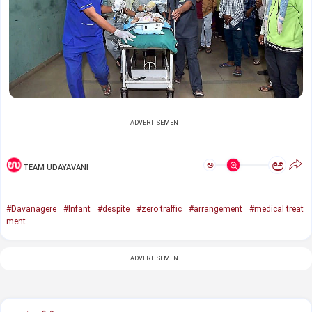
ADVERTISEMENT
ಅ
ಅ
TEAM UDAYAVANI
#Davanagere
#Infant
#despite
#zero traffic
#arrangement
#medical treat
ment
ADVERTISEMENT