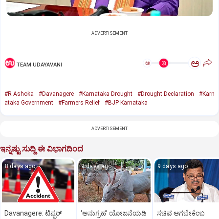
ADVERTISEMENT
ಅ
ಅ
TEAM UDAYAVANI
#R Ashoka
#Davanagere
#Karnataka Drought
#Drought Declaration
#Karn
ataka Government
#Farmers Relief
#BJP Karnataka
ADVERTISEMENT
ಇನ್ನಷ್ಟು ಸುದ್ದಿ ಈ ವಿಭಾಗದಿಂದ
8 days ago
9 days ago
9 days ago
Davanagere: ಟಿಪ್ಪರ್
‘ಅನುಗ್ರಹ’ ಯೋಜನೆಯಡಿ
ಸಚಿವ ಆಗಬೇಕೆಂಬ