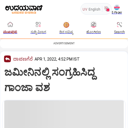
UV
English
E-Paper
ಮುಖಪುಟ
ಸುದ್ದಿ ವಿಭಾಗ
ದಿನ ಭವಿಷ್ಯ
ಹೊಂಗಿರಣ
Search
ADVERTISEMENT
ದಾವಣಗೆರೆ
APR 1, 2022, 4:52 PM IST
ಜಮೀನಿನಲ್ಲಿ ಸಂಗ್ರಹಿಸಿದ್ದ
ಗಾಂಜಾ ವಶ