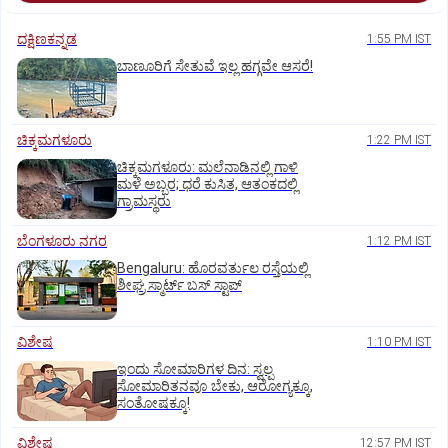
ದಕ್ಷಿಣಕನ್ನಡ
1:55 PM IST
ಬಾಣೂರಿಗೆ ಸೇತುವೆ ಇಲ್ಲ ಹಗ್ಗವೇ ಆಸರೆ!
ಚಿಕ್ಕಮಗಳೂರು
1:22 PM IST
ಚಿಕ್ಕಮಗಳೂರು: ಮಲೆನಾಡಿನಲ್ಲಿ ಗಾಳಿ
ಮಳೆ ಅಬ್ಬರ; ಧರೆ ಕುಸಿತ, ಆತಂಕದಲ್ಲಿ
ಗ್ರಾಮಸ್ಥರು
ಬೆಂಗಳೂರು ನಗರ
1:12 PM IST
Bengaluru: ಹೊರವರ್ತುಲ ರಸ್ತೆಯಲ್ಲಿ
ಶೀಘ್ರ ಸ್ಮಾರ್ಟ್‌ ಬಸ್‌ ಸ್ಟಾಪ್‌
ವಿಶೇಷ
1:10 PM IST
ಇಂದು ಸೋಮಾರಿಗಳ ದಿನ: ಸ್ವಲ್ಪ
ಸೋಮಾರಿತನವೂ ಬೇಕು, ಆರೋಗ್ಯಕ್ಕೂ,
ಸಂತೋಷಕ್ಕೂ!
ವಿಶೇಷ
12:57 PM IST