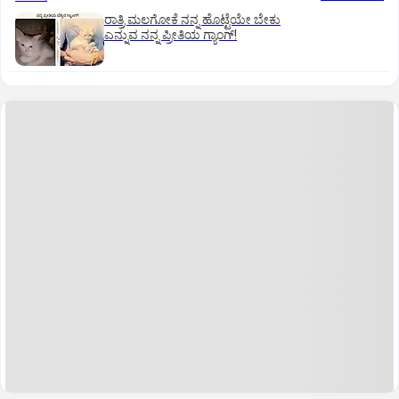
ರಾತ್ರಿ ಮಲಗೋಕೆ ನನ್ನ ಹೊಟ್ಟೆಯೇ ಬೇಕು
ಎನ್ನುವ ನನ್ನ ಪ್ರೀತಿಯ ಗ್ಯಾಂಗ್!