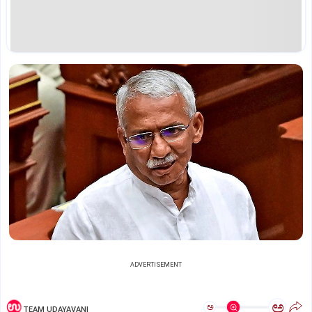
ADVERTISEMENT
ಅ
ಅ
TEAM UDAYAVANI