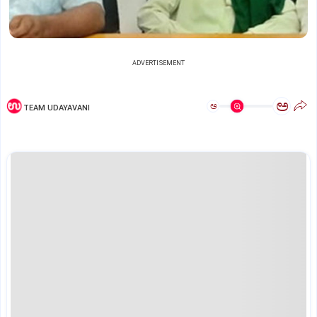
ADVERTISEMENT
ಅ
ಅ
TEAM UDAYAVANI