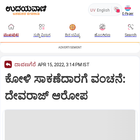
UV
English
E-Paper
ಮುಖಪುಟ
ಸುದ್ದಿ ವಿಭಾಗ
ದಿನ ಭವಿಷ್ಯ
ಹೊಂಗಿರಣ
Search
ADVERTISEMENT
ದಾವಣಗೆರೆ
APR 15, 2022, 3:14 PM IST
ಕೋಳಿ ಸಾಕಣೆದಾರಗೆ ವಂಚನೆ:
ದೇವರಾಜ್‌ ಆರೋಪ