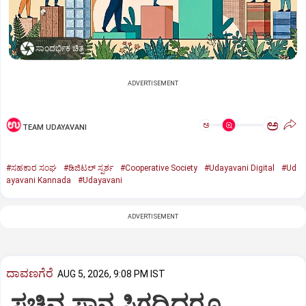
ಸಾಂದರ್ಭಿಕ ಚಿತ್ರ
ADVERTISEMENT
ಅ
ಅ
TEAM UDAYAVANI
#ಸಹಕಾರ ಸಂಘ
#ಡಿಜಿಟಲ್‌ ಸ್ಪರ್ಶ
#Cooperative Society
#Udayavani Digital
#Ud
ayavani Kannada
#Udayavani
ADVERTISEMENT
ದಾವಣಗೆರೆ
AUG 5, 2026, 9:08 PM IST
ಸಚಿವ ಸ್ಥಾನ ಸಿಗದಿದ್ದರೂ