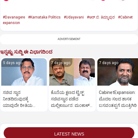
#Davanagere
#Karnataka Politics
#Udayavani
#ಆರ್.ಬಿ. ತಿಮ್ಮಾಪುರ
#Cabinet
expansion
ADVERTISEMENT
ಇನ್ನಷ್ಟು ಸುದ್ದಿ ಈ ವಿಭಾಗದಿಂದ
5 days ago
7 days ago
7 days ago
ಸಚಿವ ಸ್ಥಾನ
ಕೊನೆಯ ಕ್ಷಣದ ಟ್ವಿಸ್ಟ್:
CabinetExpansion:
ನೀಡದಿರುವುದಕ್ಕೆ
ಸಚಿವಸ್ಥಾನ ಪಡೆದ
ಮೊದಲ ಸಲದ ಶಾಸಕ
ಯಾವುದೇ ರೀತಿಯ
ಮಲ್ಲಿಕಾರ್ಜುನ: ಮಂಕಾಳ್‌
ಬಸವಂತಪ್ಪಗೆ ಮಂತ್ರಿಗಿರಿ
ಬೇಸರವಿಲ್ಲ: ಹೊನ್ನಾಳಿ
ವೈದ್ಯಗೆ ತಪ್ಪಿದ ಸ್ಥಾನ?
ಶಾಸಕ ಶಾಂತನಗೌಡ
LATEST NEWS