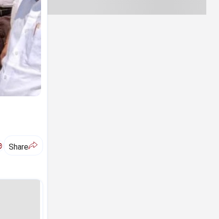
ಅ
Share