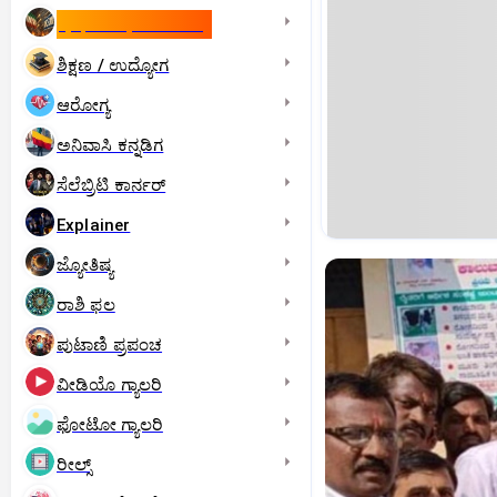
ಇಸ್ರೇಲ್- ಇರಾನ್‌ ಯುದ್ಧ
ಶಿಕ್ಷಣ / ಉದ್ಯೋಗ
ಆರೋಗ್ಯ
ಅನಿವಾಸಿ ಕನ್ನಡಿಗ
ಸೆಲೆಬ್ರಿಟಿ ಕಾರ್ನರ್‌
Explainer
ಜ್ಯೋತಿಷ್ಯ
ರಾಶಿ ಫಲ
ಪುಟಾಣಿ ಪ್ರಪಂಚ
ವೀಡಿಯೊ ಗ್ಯಾಲರಿ
ಫೋಟೋ ಗ್ಯಾಲರಿ
ರೀಲ್ಸ್