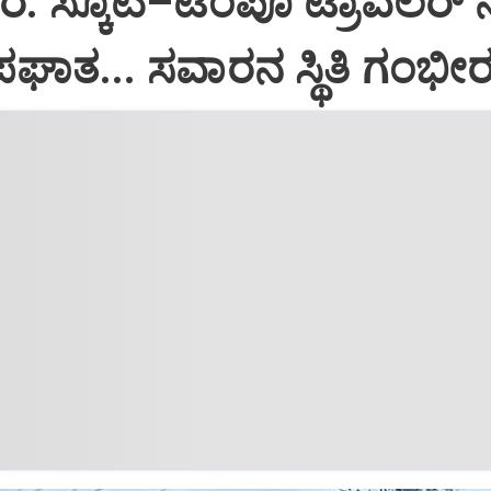
 ಸ್ಕೂಟಿ–ಟೆಂಪೊ ಟ್ರಾವೆಲರ್ 
ಾತ... ಸವಾರನ ಸ್ಥಿತಿ ಗಂಭೀ