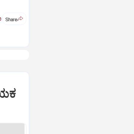
ಅ
Share
ಾಯಕ