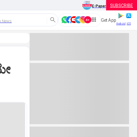
SUBSCRIBE
E-Paper
Get App
h News
Android
iOS
ಯೇ