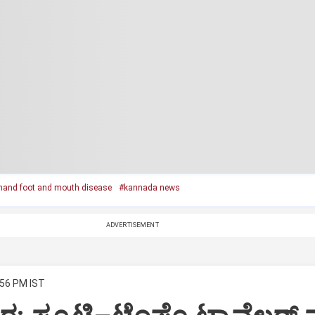
hand foot and mouth disease
#kannada news
ADVERTISEMENT
:56 PM IST