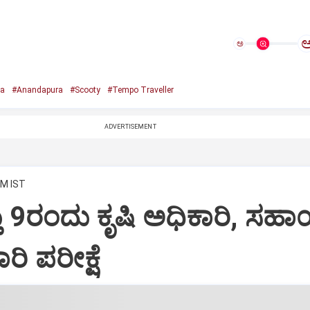
ಅ
a
#Anandapura
#Scooty
#Tempo Traveller
ADVERTISEMENT
PM IST
ು 9ರಂದು ಕೃಷಿ ಅಧಿಕಾರಿ, ಸಹ
ರಿ ಪರೀಕ್ಷೆ