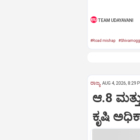
TEAM UDAYAVANI
#Road mishap
#Shivamogg
ರಾಜ್ಯ
AUG 4, 2026, 8:29 
ಆ.8 ಮತ್ತ
ಕೃಷಿ ಅಧಿಕಾ