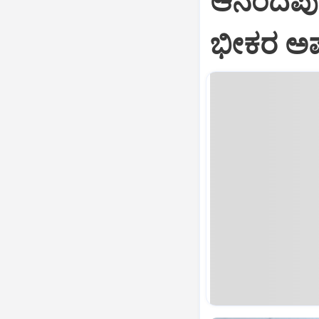
ಆನಂದಪುರ:
ಭೀಕರ ಅಪಘ