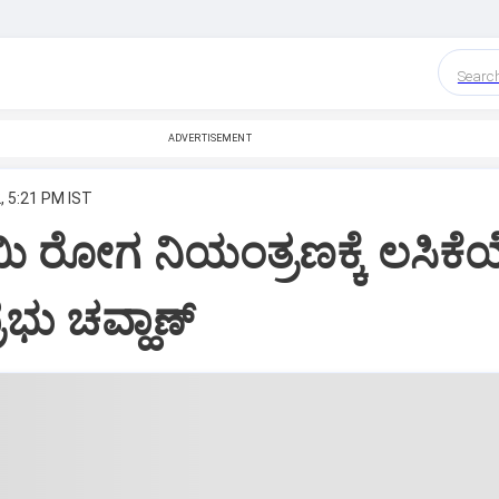
Searc
ADVERTISEMENT
, 5:21 PM IST
ಿ ರೋಗ ನಿಯಂತ್ರಣಕ್ಕೆ ಲಸಿಕೆ
ರಭು ಚವ್ಹಾಣ್