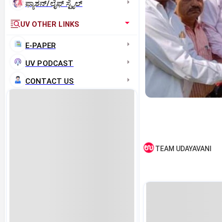
ಫ್ಯಾಶನ್/ಲೈಫ್‌ ಸ್ಟೈಲ್
UV OTHER LINKS
E-PAPER
UV PODCAST
CONTACT US
TEAM UDAYAVANI