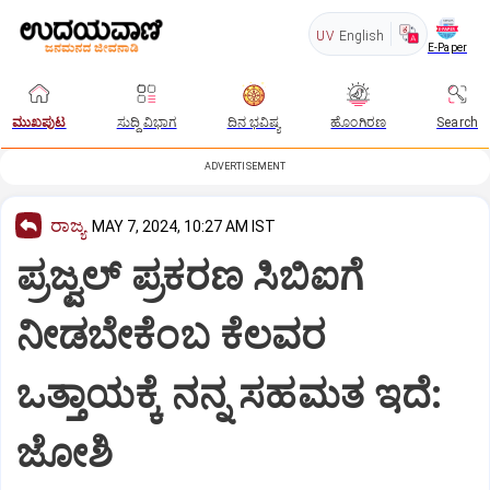
UV
English
E-Paper
ಮುಖಪುಟ
ಸುದ್ದಿ ವಿಭಾಗ
ದಿನ ಭವಿಷ್ಯ
ಹೊಂಗಿರಣ
Search
ADVERTISEMENT
ರಾಜ್ಯ
MAY 7, 2024, 10:27 AM IST
ಪ್ರಜ್ವಲ್ ಪ್ರಕರಣ ಸಿಬಿಐಗೆ
ನೀಡಬೇಕೆಂಬ ಕೆಲವರ
ಒತ್ತಾಯಕ್ಕೆ ನನ್ನ ಸಹಮತ ಇದೆ:
ಜೋಶಿ