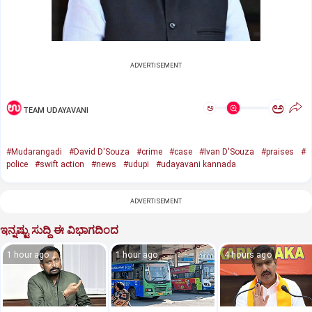
ADVERTISEMENT
ಅ
ಅ
TEAM UDAYAVANI
#Mudarangadi
#David D'Souza
#crime
#case
#Ivan D'Souza
#praises
#
police
#swift action
#news
#udupi
#udayavani kannada
ADVERTISEMENT
ಇನ್ನಷ್ಟು ಸುದ್ದಿ ಈ ವಿಭಾಗದಿಂದ
1 hour ago
1 hour ago
4 hours ago