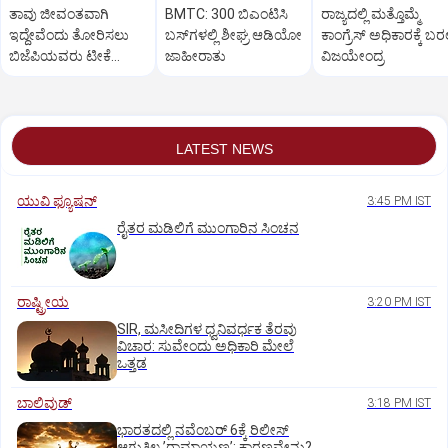
ತಾವು ಜೀವಂತವಾಗಿ
BMTC: 300 ಬಿಎಂಟಿಸಿ
ರಾಜ್ಯದಲ್ಲಿ ಮತ್ತೊಮ್ಮೆ
ಇದ್ದೇವೆಂದು ತೋರಿಸಲು
ಬಸ್‌ಗಳಲ್ಲಿ ಶೀಘ್ರ ಆಡಿಯೋ
ಕಾಂಗ್ರೆಸ್‌ ಅಧಿಕಾರಕ್ಕೆ ಬರಲ
ಬಿಜೆಪಿಯವರು ಟೀಕೆ
ಜಾಹೀರಾತು
ವಿಜಯೇಂದ್ರ
ಮಾಡುತ್ತಾರೆ: ಸಚಿವ ಸವದಿ
LATEST NEWS
ಯುವಿ ಫ್ಯೂಷನ್
3:45 PM IST
ರೈತರ ಮಡಿಲಿಗೆ ಮುಂಗಾರಿನ ಸಿಂಚನ
ರಾಷ್ಟ್ರೀಯ
3:20 PM IST
SIR, ಮಸೀದಿಗಳ ಧ್ವನಿವರ್ಧಕ ತೆರವು
ವಿಚಾರ: ಸುವೇಂದು ಅಧಿಕಾರಿ ಮೇಲೆ
ಒತ್ತಡ
ಬಾಲಿವುಡ್‌
3:18 PM IST
ಭಾರತದಲ್ಲಿ ನವೆಂಬರ್‌ 6ಕ್ಕೆ ರಿಲೀಸ್‌
ಆಗುತ್ತಿಲ್ಲ ʼರಾಮಾಯಣʼ: ಕಾರಣವೇನು?