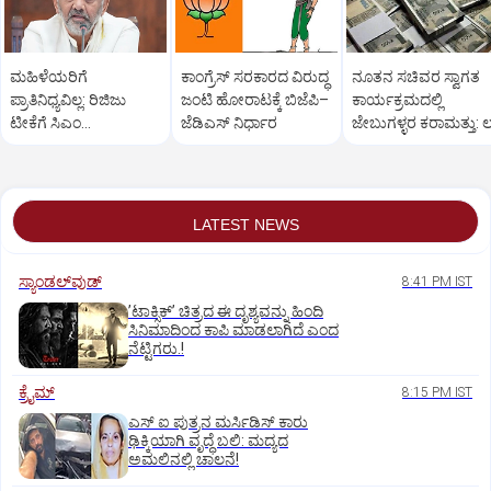
ಮಹಿಳೆಯರಿಗೆ
ಕಾಂಗ್ರೆಸ್‌ ಸರಕಾರದ ವಿರುದ್ಧ
ನೂತನ ಸಚಿವರ ಸ್ವಾಗತ
ಪ್ರಾತಿನಿಧ್ಯವಿಲ್ಲ: ರಿಜಿಜು
ಜಂಟಿ ಹೋರಾಟಕ್ಕೆ ಬಿಜೆಪಿ–
ಕಾರ್ಯಕ್ರಮದಲ್ಲಿ
ಟೀಕೆಗೆ ಸಿಎಂ
ಜೆಡಿಎಸ್‌ ನಿರ್ಧಾರ
ಜೇಬುಗಳ್ಳರ ಕರಾಮತ್ತು: ಲಕ
ಡಿ.ಕೆ.ಶಿವಕುಮಾರ್
ರೂ.ಕಳೆದುಕೊಂಡ ರೈತ
ತಿರುಗೇಟು
LATEST NEWS
ಸ್ಯಾಂಡಲ್‌ವುಡ್‌
8:41 PM IST
ʼಟಾಕ್ಸಿಕ್‌ʼ ಚಿತ್ರದ ಈ ದೃಶ್ಯವನ್ನು ಹಿಂದಿ
ಸಿನಿಮಾದಿಂದ ಕಾಪಿ ಮಾಡಲಾಗಿದೆ ಎಂದ
ನೆಟ್ಟಿಗರು.!
ಕ್ರೈಮ್
8:15 PM IST
ಎಸ್ ಐ ಪುತ್ರನ ಮರ್ಸಿಡಿಸ್‌ ಕಾರು
ಢಿಕ್ಕಿಯಾಗಿ ವೃದ್ಧೆ ಬಲಿ: ಮದ್ಯದ
ಅಮಲಿನಲ್ಲಿ ಚಾಲನೆ!