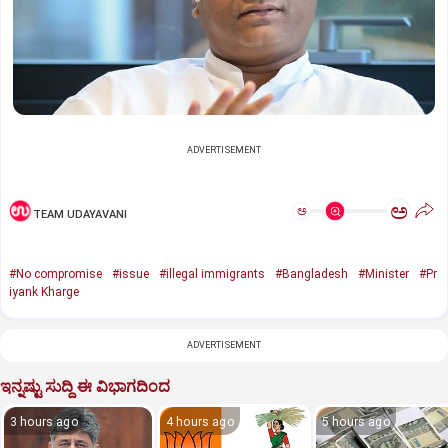
ADVERTISEMENT
ಅ
ಅ
TEAM UDAYAVANI
#No compromise
#issue
#illegal immigrants
#Bangladesh
#Minister
#Pr
iyank Kharge
ADVERTISEMENT
ಇನ್ನಷ್ಟು ಸುದ್ದಿ ಈ ವಿಭಾಗದಿಂದ
3 hours ago
4 hours ago
5 hours ago