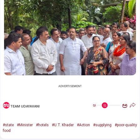
ADVERTISEMENT
ಅ
ಅ
TEAM UDAYAVANI
#state
#Minister
#hotels
#U.T. Khader
#Action
#supplying
#poor-quality
food