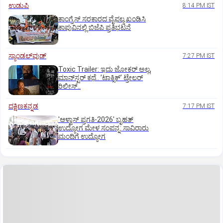
ಉಡುಪಿ
8:14 PM IST
ಕಾಂಗ್ರೆಸ್ ಸರಕಾರದ ವೈಫಲ್ಯ ಖಂಡಿಸಿ
ಕಾಪುವಿನಲ್ಲಿ ಬಿಜೆಪಿ ಪ್ರತಿಭಟನೆ
ಸ್ಯಾಂಡಲ್‌ವುಡ್‌
7:27 PM IST
Toxic Trailer: ಇದು ಜೋಕರ್‌ ಅಲ್ಲ,
ಮಾನ್‌ಸ್ಟರ್‌ ಕಥೆ.. ʼಟಾಕ್ಸಿಕ್‌ʼ ಟ್ರೇಲರ್‌
ರಿಲೀಸ್..
ದಕ್ಷಿಣಕನ್ನಡ
7:17 PM IST
'ಆಳ್ವಾಸ್‌ ಪ್ರಗತಿ-2026' ಬೃಹತ್
ಉದ್ಯೋಗ ಮೇಳ ಸಂಪನ್ನ: ಸಾವಿರಾರು
ಮಂದಿಗೆ ಉದ್ಯೋಗ