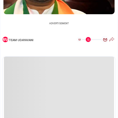
ADVERTISEMENT
ಅ
ಅ
TEAM UDAYAVANI