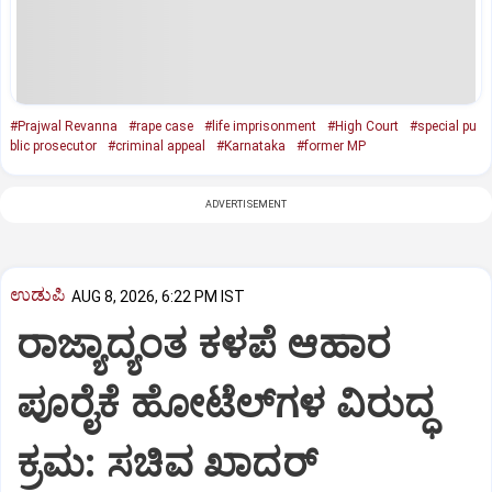
#Prajwal Revanna
#rape case
#life imprisonment
#High Court
#special pu
blic prosecutor
#criminal appeal
#Karnataka
#former MP
ADVERTISEMENT
ಉಡುಪಿ
AUG 8, 2026, 6:22 PM IST
ರಾಜ್ಯಾದ್ಯಂತ ಕಳಪೆ ಆಹಾರ
ಪೂರೈಕೆ ಹೋಟೆಲ್‌ಗಳ ವಿರುದ್ಧ
ಕ್ರಮ: ಸಚಿವ ಖಾದರ್