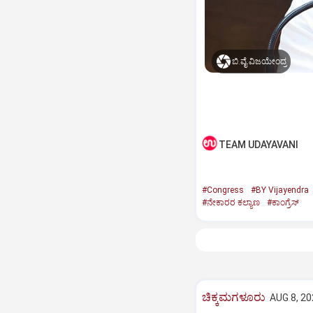
ಬಿ.ವೈ.ವಿಜಯೇಂದ್ರ
TEAM UDAYAVANI
#Congress
#BY Vijayendra
#ನೇಕಾರರ ಕಲ್ಯಾಣ
#ಕಾಂಗ್ರೆಸ್‌
ಚಿಕ್ಕಮಗಳೂರು
AUG 8, 20