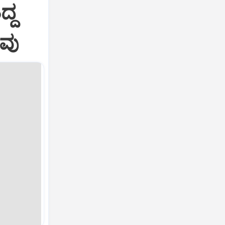
ದ್ದ
ಾವು