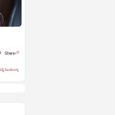
ಅ
Share
ಿವೈ ವಿಜಯೇಂದ್ರ