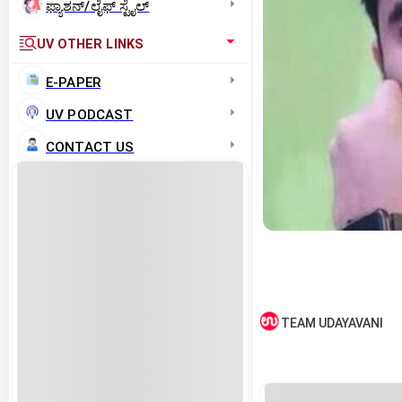
ಫ್ಯಾಶನ್/ಲೈಫ್‌ ಸ್ಟೈಲ್
UV OTHER LINKS
E-PAPER
UV PODCAST
CONTACT US
TEAM UDAYAVANI