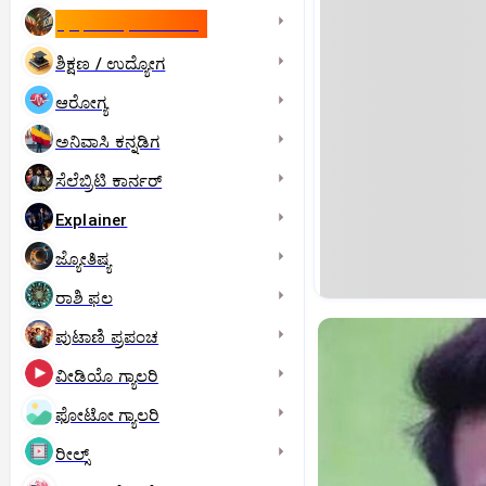
ಇಸ್ರೇಲ್- ಇರಾನ್‌ ಯುದ್ಧ
ಶಿಕ್ಷಣ / ಉದ್ಯೋಗ
ಆರೋಗ್ಯ
ಅನಿವಾಸಿ ಕನ್ನಡಿಗ
ಸೆಲೆಬ್ರಿಟಿ ಕಾರ್ನರ್‌
Explainer
ಜ್ಯೋತಿಷ್ಯ
ರಾಶಿ ಫಲ
ಪುಟಾಣಿ ಪ್ರಪಂಚ
ವೀಡಿಯೊ ಗ್ಯಾಲರಿ
ಫೋಟೋ ಗ್ಯಾಲರಿ
ರೀಲ್ಸ್