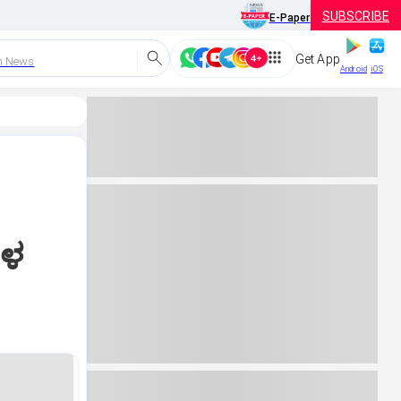
SUBSCRIBE
E-Paper
Get App
h News
Android
iOS
ಗಳ