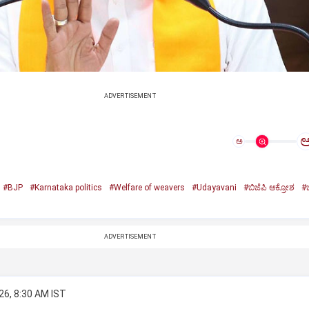
ADVERTISEMENT
ಅ
#BJP
#Karnataka politics
#Welfare of weavers
#Udayavani
#ಬಿಜೆಪಿ ಆಕ್ರೋಶ
#ಬ
ADVERTISEMENT
26, 8:30 AM IST