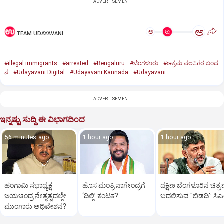
ADVERTISEMENT
ಅ
ಅ
TEAM UDAYAVANI
#illegal immigrants
#arrested
#Bengaluru
#ಬೆಂಗಳೂರು
#ಅಕ್ರಮ ವಲಸಿಗರ ಬಂಧ
ನ
#Udayavani Digital
#Udayavani Kannada
#Udayavani
ADVERTISEMENT
ಇನ್ನಷ್ಟು ಸುದ್ದಿ ಈ ವಿಭಾಗದಿಂದ
56 minutes ago
1 hour ago
1 hour ago
ಹಂಗಾಮಿ ಸಭಾಧ್ಯಕ್ಷ
ಹೊಸ ಮಂತ್ರಿ ನಾಗೇಂದ್ರಗೆ
ದಕ್ಷಿಣ ಬೆಂಗಳೂರಿನ ಚಿತ್
ಜಯಚಂದ್ರ ನೇತೃತ್ವದಲ್ಲೇ
‘ದಿಲ್ಲಿ’ ಕಂಟಕ?
ಬದಲಿಸುವ "ಬಿಡದಿ': ಸಿ
ಮುಂಗಾರು ಅಧಿವೇಶನ?