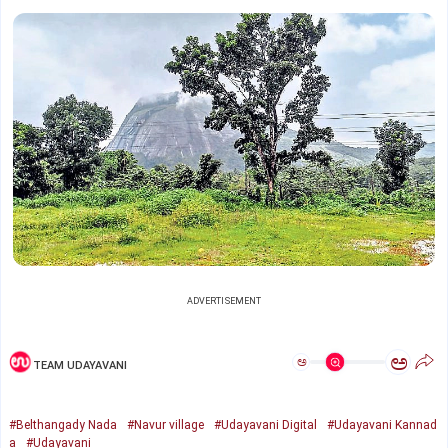
ADVERTISEMENT
ಅ
ಅ
TEAM UDAYAVANI
#Belthangady Nada
#Navur village
#Udayavani Digital
#Udayavani Kannad
a
#Udayavani