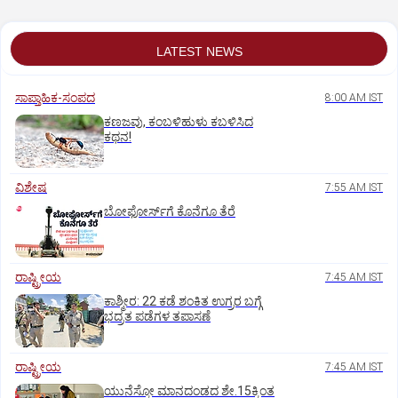
LATEST NEWS
ಸಾಪ್ತಾಹಿಕ-ಸಂಪದ
8:00 AM IST
ಕಣಜವು, ಕಂಬಳಿಹುಳು ಕಬಳಿಸಿದ
ಕಥನ!
ವಿಶೇಷ
7:55 AM IST
ಬೋಫೋರ್ಸ್‌ಗೆ ಕೊನೆಗೂ ತೆರೆ
ರಾಷ್ಟ್ರೀಯ
7:45 AM IST
ಕಾಶ್ಮೀರ: 22 ಕಡೆ ಶಂಕಿತ ಉಗ್ರರ ಬಗ್ಗೆ
ಭದ್ರತ ಪಡೆಗಳ ತಪಾಸಣೆ
ರಾಷ್ಟ್ರೀಯ
7:45 AM IST
ಯುನೆಸ್ಕೋ ಮಾನದಂಡದ ಶೇ.15ಕ್ಕಿಂತ