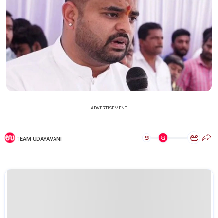
ADVERTISEMENT
ಅ
ಅ
TEAM UDAYAVANI