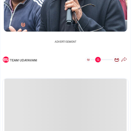
ADVERTISEMENT
ಅ
ಅ
TEAM UDAYAVANI