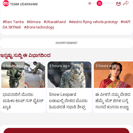
ಅ
ಅ
TEAM UDAYAVANI
#Ravi Tamta
#Almora
#Uttarakhand
#electric flying vehicle prototyp
#HAPI
DA SKYNeX
#drone technology
ADVERTISEMENT
ಇನ್ನಷ್ಟು ಸುದ್ದಿ ಈ ವಿಭಾಗದಿಂದ
3 hours ago
3 hours ago
3 hours ago
ಭಾವನಾರಿಗೆ ಮೊದಲ
Snow Leopard:
ಈ ಪೀಳಿಗೆ ನಮ್ಮ ದೇಶದ
ಮಹಿಳಾ ಟಾಪ್‌ ಗನ್‌ ಫೈಟರ್‌
ಲಡಾಖಲ್ಲಿ ದೇಶದ ಮೊದಲ
ಹೆಮ್ಮೆ: ಜೆನ್‌ ಜಿಗಳ ಬಗ್ಗೆ
ಖ್ಯಾತಿ
ಹಿಮಚಿರತೆ ಸಫಾರಿ ಶೀಘ್ರ
ಸಂಸದೆ ಕಂಗನಾ ಉಲ್ಟಾ