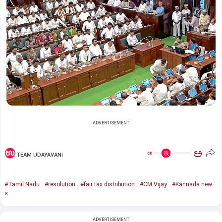
ADVERTISEMENT
ಅ
ಅ
TEAM UDAYAVANI
#Tamil Nadu
#resolution
#fair tax distribution
#CM Vijay
#Kannada new
s
ADVERTISEMENT