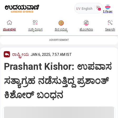
UV
English
E-Paper
ಮುಖಪುಟ
ಸುದ್ದಿ ವಿಭಾಗ
ದಿನ ಭವಿಷ್ಯ
ಹೊಂಗಿರಣ
Search
ADVERTISEMENT
ರಾಷ್ಟ್ರೀಯ
JAN 6, 2025, 7:57 AM IST
Prashant Kishor: ಉಪವಾಸ
ಸತ್ಯಾಗ್ರಹ ನಡೆಸುತ್ತಿದ್ದ ಪ್ರಶಾಂತ್‌
ಕಿಶೋರ್‌ ಬಂಧನ