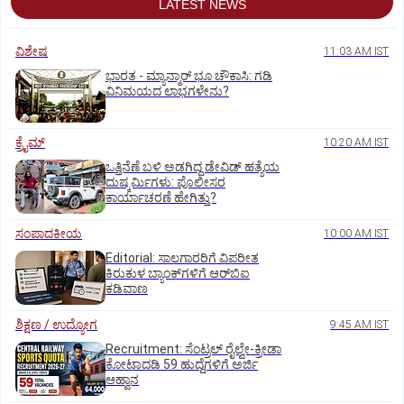
LATEST NEWS
ವಿಶೇಷ
11:03 AM IST
ಭಾರತ -‌ ಮ್ಯಾನ್ಮಾರ್ ಭೂ ಚೌಕಾಸಿ: ಗಡಿ
ವಿನಿಮಯದ ಲಾಭಗಳೇನು?
ಕ್ರೈಮ್
10:20 AM IST
ಒತ್ತಿನೆಣೆ ಬಳಿ ಅಡಗಿದ್ದ ಡೇವಿಡ್‌ ಹತ್ಯೆಯ
ದುಷ್ಕರ್ಮಿಗಳು: ಪೊಲೀಸರ
ಕಾರ್ಯಾಚರಣೆ ಹೇಗಿತ್ತು?
ಸಂಪಾದಕೀಯ
10:00 AM IST
Editorial: ಸಾಲಗಾರರಿಗೆ ವಿಪರೀತ
ಕಿರುಕುಳ ಬ್ಯಾಂಕ್‌ಗಳಿಗೆ ಆರ್‌ಬಿಐ
ಕಡಿವಾಣ
ಶಿಕ್ಷಣ / ಉದ್ಯೋಗ
9:45 AM IST
Recruitment: ಸೆಂಟ್ರಲ್‌ ರೈಲ್ವೇ-ಕ್ರೀಡಾ
ಕೋಟಾದಡಿ 59 ಹುದ್ದೆಗಳಿಗೆ ಅರ್ಜಿ
ಆಹ್ವಾನ