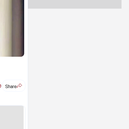
ಅ
Share