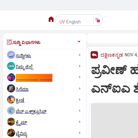
English
UV
ಸುದ್ದಿ ವಿಭಾಗಗಳು
ದಕ್ಷಿಣಕನ್ನಡ
NOV 4,
ಸುದ್ದಿಗಳು
ಪ್ರವೀಣ್‌ 
ನಿಮ್ಮ ಜಿಲ್ಲೆ
ಕಾಮನ್‌ ವೆಲ್ತ್‌ ಗೇಮ್ಸ್‌
ಎನ್‌ಐಎ
ಸಿನೆಮಾ
ಕ್ರೀಡೆ
ವೆಬ್ ಎಕ್ಸ್‌ಕ್ಲೂಸಿವ್
ಕ್ರೈಮ್
ವೈವಿಧ್ಯ