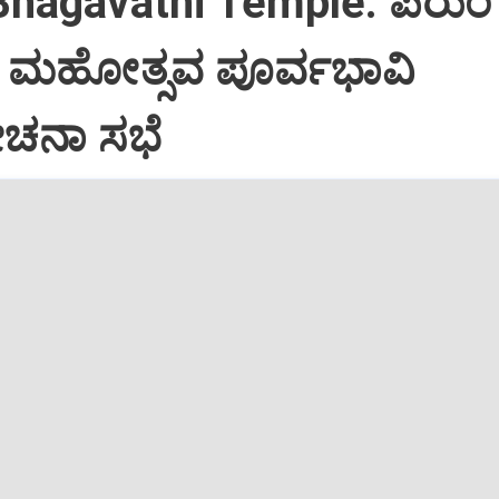
Bhagavathi Temple: ಪೆರುಂ
ಮಹೋತ್ಸವ ಪೂರ್ವಭಾವಿ
ನಾ ಸಭೆ