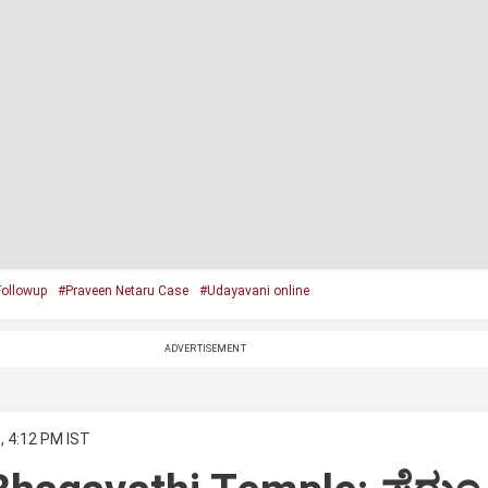
ollowup
#Praveen Netaru Case
#Udayavani online
ADVERTISEMENT
, 4:12 PM IST