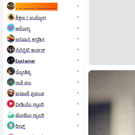
ಇಸ್ರೇಲ್- ಇರಾನ್‌ ಯುದ್ಧ
ಶಿಕ್ಷಣ / ಉದ್ಯೋಗ
ಆರೋಗ್ಯ
ಅನಿವಾಸಿ ಕನ್ನಡಿಗ
ಸೆಲೆಬ್ರಿಟಿ ಕಾರ್ನರ್‌
Explainer
ಜ್ಯೋತಿಷ್ಯ
ರಾಶಿ ಫಲ
ಪುಟಾಣಿ ಪ್ರಪಂಚ
ವೀಡಿಯೊ ಗ್ಯಾಲರಿ
ಫೋಟೋ ಗ್ಯಾಲರಿ
ರೀಲ್ಸ್