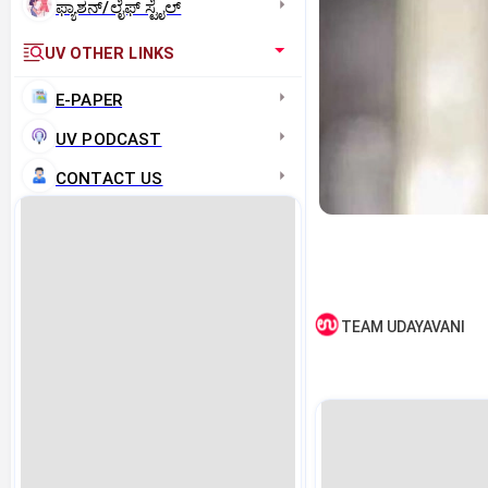
ಫ್ಯಾಶನ್/ಲೈಫ್‌ ಸ್ಟೈಲ್
UV OTHER LINKS
E-PAPER
UV PODCAST
CONTACT US
TEAM UDAYAVANI