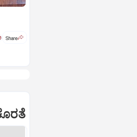
ಅ
Share
ಕೊರತೆ