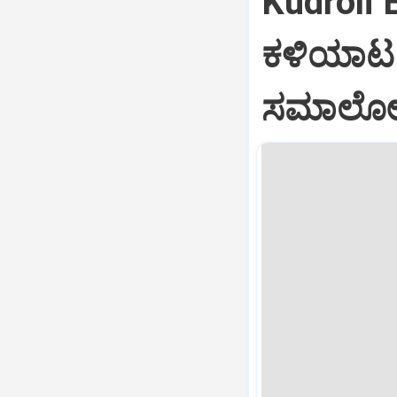
Kudroli 
ಕಳಿಯಾಟ 
ಸಮಾಲೋಚ