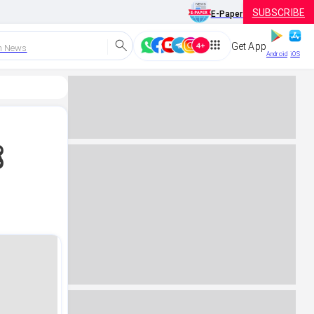
SUBSCRIBE
E-Paper
Get App
h News
Android
iOS
ೆ