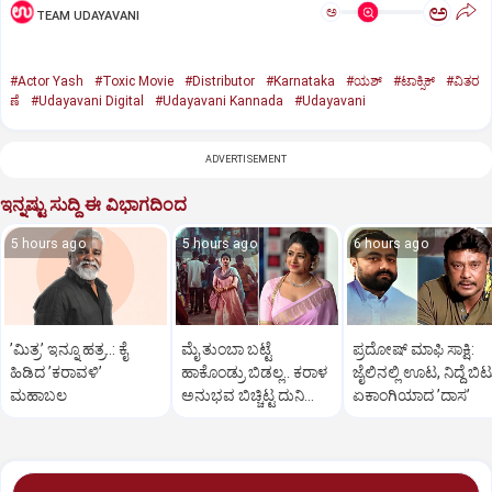
ಅ
ಅ
TEAM UDAYAVANI
#Actor Yash
#Toxic Movie
#Distributor
#Karnataka
#ಯಶ್‌
#ಟಾಕ್ಸಿಕ್‌
#ವಿತರ
ಣೆ
#Udayavani Digital
#Udayavani Kannada
#Udayavani
ADVERTISEMENT
ಇನ್ನಷ್ಟು ಸುದ್ದಿ ಈ ವಿಭಾಗದಿಂದ
5 hours ago
5 hours ago
6 hours ago
ʼಮಿತ್ರʼ ಇನ್ನೂ ಹತ್ರ..: ಕೈ
ಮೈ ತುಂಬಾ ಬಟ್ಟೆ
ಪ್ರದೋಷ್‌ ಮಾಫಿ ಸಾಕ್ಷಿ:
ಹಿಡಿದ ʼಕರಾವಳಿʼ
ಹಾಕೊಂಡ್ರು ಬಿಡಲ್ಲ.. ಕರಾಳ
ಜೈಲಿನಲ್ಲಿ ಊಟ, ನಿದ್ದೆ ಬಿಟ್
ಮಹಾಬಲ
ಅನುಭವ ಬಿಚ್ಚಿಟ್ಟ ದುನಿಯಾ
ಏಕಾಂಗಿಯಾದ ʼದಾಸʼ
ವಿಜಿ ಪುತ್ರಿ