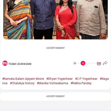
ADVERTISEMENT
ಅ
ಅ
TEAM UDAYAVANI
#Karnata Balam Ajeyam Movie
#Dhyan Yogeshwar
#C.P. Yogeshwar
#Naga
nna
#Chalukya history
#Manika Vishwakarma
#Rekha Pandey
ADVERTISEMENT