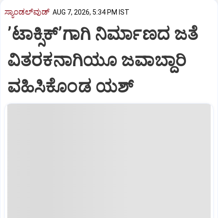
ಸ್ಯಾಂಡಲ್‌ವುಡ್‌
AUG 7, 2026, 5:34 PM IST
ʼಟಾಕ್ಸಿಕ್‌ʼಗಾಗಿ ನಿರ್ಮಾಣದ ಜತೆ
ವಿತರಕನಾಗಿಯೂ ಜವಾಬ್ದಾರಿ
ವಹಿಸಿಕೊಂಡ ಯಶ್