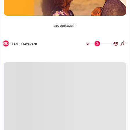
ADVERTISEMENT
ಅ
ಅ
TEAM UDAYAVANI