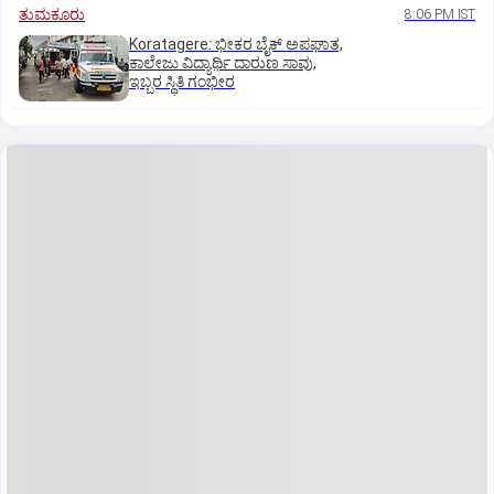
ತುಮಕೂರು
8:06 PM IST
Koratagere: ಭೀಕರ ಬೈಕ್ ಅಪಘಾತ,
ಕಾಲೇಜು ವಿದ್ಯಾರ್ಥಿ ದಾರುಣ ಸಾವು,
ಇಬ್ಬರ ಸ್ಥಿತಿ ಗಂಭೀರ