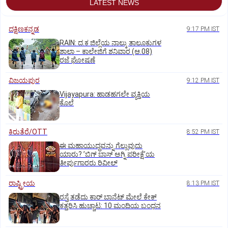
LATEST NEWS
ದಕ್ಷಿಣಕನ್ನಡ
9:17 PM IST
RAIN: ದ.ಕ ಜಿಲ್ಲೆಯ ನಾಲ್ಕು ತಾಲೂಕುಗಳ
ಶಾಲಾ – ಕಾಲೇಜಿಗೆ ಶನಿವಾರ (ಆ.08)
ರಜೆ ಘೋಷಣೆ
ವಿಜಯಪುರ
9:12 PM IST
Vijayapura: ಹಾಡಹಗಲೇ ವ್ಯಕ್ತಿಯ
ಕೊಲೆ
ಕಿರುತೆರೆ/OTT
8:52 PM IST
ಈ ಮಹಾಯುದ್ಧವನ್ನು ಗೆಲ್ಲುವುದು
ಯಾರು? ʼಬಿಗ್‌ ಬಾಸ್‌ ಅಗ್ನಿ ಪರೀಕ್ಷೆʼಯ
ತೀರ್ಪುಗಾರರು ರಿವೀಲ್
ರಾಷ್ಟ್ರೀಯ
8:13 PM IST
ರಸ್ತೆ ತಡೆದು ಕಾರ್ ಬಾನೆಟ್ ಮೇಲೆ ಕೇಕ್
ಕತ್ತರಿಸಿ ಹುಚ್ಚಾಟ: 10 ಮಂದಿಯ ಬಂಧನ