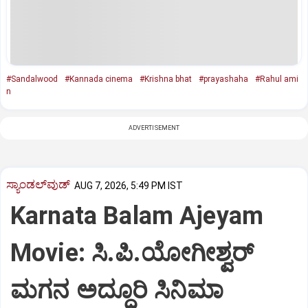
#Sandalwood
#Kannada cinema
#Krishna bhat
#prayashaha
#Rahul ami
n
ADVERTISEMENT
ಸ್ಯಾಂಡಲ್‌ವುಡ್‌
AUG 7, 2026, 5:49 PM IST
Karnata Balam Ajeyam
Movie: ಸಿ.ಪಿ.ಯೋಗೀಶ್ವರ್‌
ಮಗನ ಅದ್ಧೂರಿ ಸಿನಿಮಾ