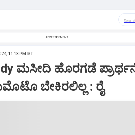
Searc
ADVERTISEMENT
024, 11:18 PM IST
y ಮಸೀದಿ ಹೊರಗಡೆ ಪ್ರಾರ್ಥನ
ಮೊಟೊ ಬೇಕಿರಲಿಲ್ಲ : ರೈ