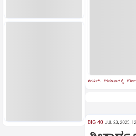
#ಮಸೀದಿ
#ರಮಾನಾಥ ರೈ
#Ram
BIG 40
JUL 23, 2025, 1