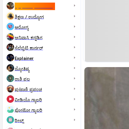
ಇಸ್ರೇಲ್- ಇರಾನ್‌ ಯುದ್ಧ
ಶಿಕ್ಷಣ / ಉದ್ಯೋಗ
ಆರೋಗ್ಯ
ಅನಿವಾಸಿ ಕನ್ನಡಿಗ
ಸೆಲೆಬ್ರಿಟಿ ಕಾರ್ನರ್‌
Explainer
ಜ್ಯೋತಿಷ್ಯ
ರಾಶಿ ಫಲ
ಪುಟಾಣಿ ಪ್ರಪಂಚ
ವೀಡಿಯೊ ಗ್ಯಾಲರಿ
ಫೋಟೋ ಗ್ಯಾಲರಿ
ರೀಲ್ಸ್