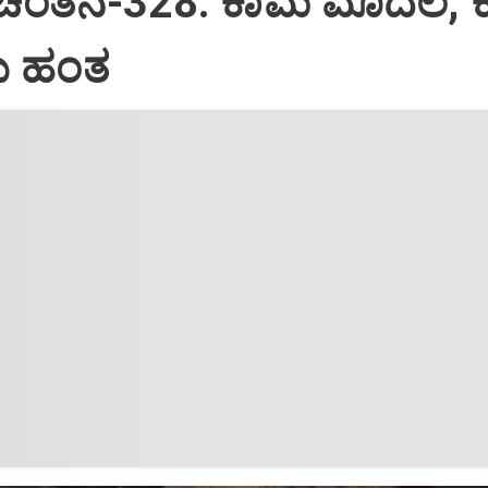
 ಚಿಂತನೆ-328: ಕಾಮ ಮೊದಲ, 
 ಹಂತ