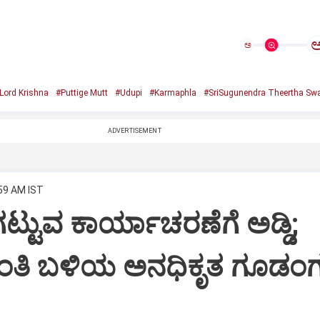
ಅ
Lord Krishna
#Puttige Mutt
#Udupi
#Karmaphla
#SriSugunendra Theertha Swa
ADVERTISEMENT
:59 AM IST
ಟ್ಟುವ ಕಾರ್ಯಾಚರಣೆಗೆ ಅಡ್ಡಿ;
ಂತಿ ಬಳಿಯ ಅನಧಿಕೃತ ಗೂಡಂಗ