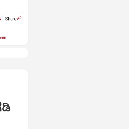
ಅ
Share
miji
ಡಿ