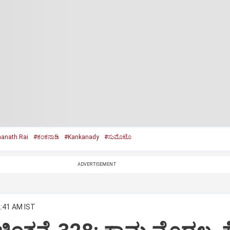
anath Rai
#ಕಂಕನಾಡಿ
#Kankanady
#ಸುಮೊಟೊ
ADVERTISEMENT
2:41 AM IST