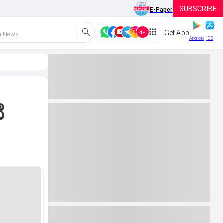
SUBSCRIBE
E-Paper
Get App
h News
Android
iOS
ೆ