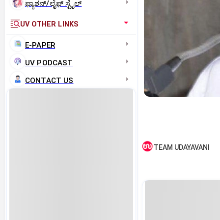
ಫ್ಯಾಶನ್/ಲೈಫ್‌ ಸ್ಟೈಲ್
UV OTHER LINKS
E-PAPER
UV PODCAST
CONTACT US
TEAM UDAYAVANI