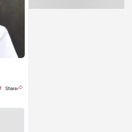
ಅ
Share