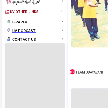
ಫ್ಯಾಶನ್/ಲೈಫ್‌ ಸ್ಟೈಲ್
UV OTHER LINKS
E-PAPER
UV PODCAST
CONTACT US
TEAM UDAYAVANI