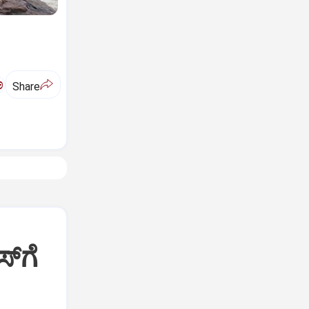
ಅ
Share
್‌ಗೆ