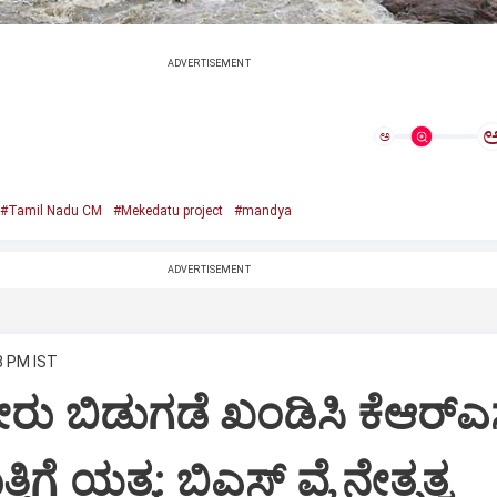
ADVERTISEMENT
ಅ
#Tamil Nadu CM
#Mekedatu project
#mandya
ADVERTISEMENT
3 PM IST
ರು ಬಿಡುಗಡೆ ಖಂಡಿಸಿ ಕೆಆರ್‌ಎಸ
್ತಿಗೆ ಯತ್ನ: ಬಿಎಸ್ ವೈ ನೇತೃತ್ವ