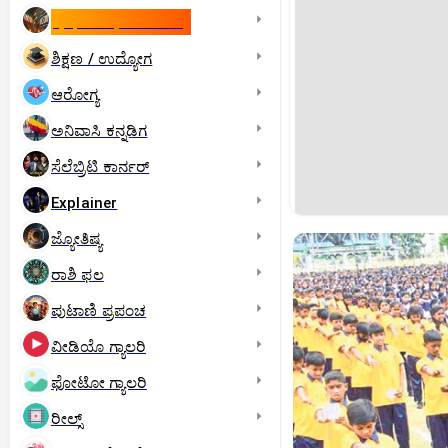
ಇಸ್ರೇಲ್- ಇರಾನ್‌ ಯುದ್ಧ
ಶಿಕ್ಷಣ / ಉದ್ಯೋಗ
ಆರೋಗ್ಯ
ಅನಿವಾಸಿ ಕನ್ನಡಿಗ
ಸೆಲೆಬ್ರಿಟಿ ಕಾರ್ನರ್‌
Explainer
ಜ್ಯೋತಿಷ್ಯ
ರಾಶಿ ಫಲ
ಪುಟಾಣಿ ಪ್ರಪಂಚ
ವೀಡಿಯೊ ಗ್ಯಾಲರಿ
ಫೋಟೋ ಗ್ಯಾಲರಿ
ರೀಲ್ಸ್