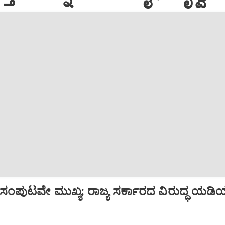
 ಸಂಪುಟವೇ ಮುಖ್ಯ: ರಾಜ್ಯ ಸರ್ಕಾರದ ವಿರುದ್ಧ ಯಡಿ