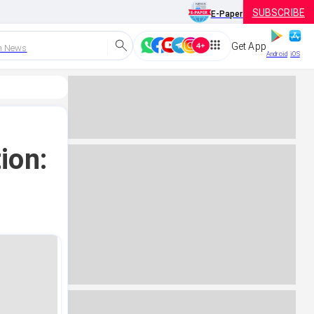
SUBSCRIBE
E-Paper
Get App
h News
Android
iOS
ion: