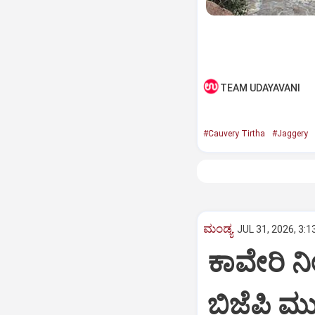
TEAM UDAYAVANI
#Cauvery Tirtha
#Jaggery
ಮಂಡ್ಯ
JUL 31, 2026, 3:1
ಕಾವೇರಿ ನೀ
ಬಿಜೆಪಿ ಮುತ