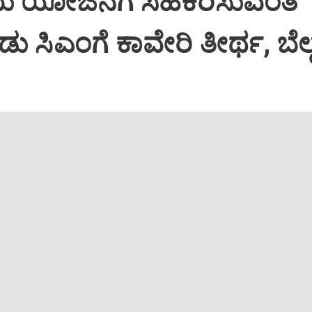
ು ಯೋಜನೆಗೆ ಸಹಕರಿಸುವಂತೆ
 ಸಿಎಂಗೆ ಕಾವೇರಿ ತೀರ್ಥ, ಬೆಲ್