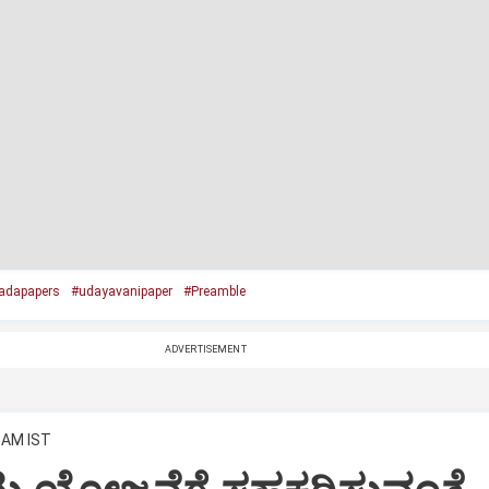
adapapers
#udayavanipaper
#Preamble
ADVERTISEMENT
0 AM IST