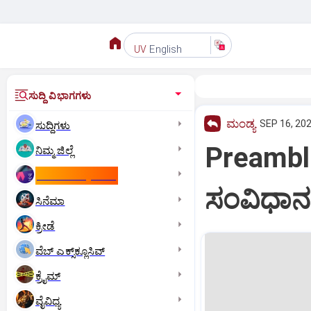
English
UV
ಸುದ್ದಿ ವಿಭಾಗಗಳು
ಮಂಡ್ಯ
SEP 16, 202
ಸುದ್ದಿಗಳು
Preamble
ನಿಮ್ಮ ಜಿಲ್ಲೆ
ಕಾಮನ್‌ ವೆಲ್ತ್‌ ಗೇಮ್ಸ್‌
ಸಂವಿಧಾನ 
ಸಿನೆಮಾ
ಕ್ರೀಡೆ
ವೆಬ್ ಎಕ್ಸ್‌ಕ್ಲೂಸಿವ್
ಕ್ರೈಮ್
ವೈವಿಧ್ಯ