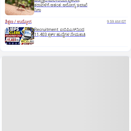
ಹೆಚ್ಚುತ್ತಿದೆ ಮಲೇರಿಯಾ ಪ್ರಕರಣ;
ಕರಾವಳಿಗೆ ಆತಂಕ: ಆರೋಗ್ಯ ಇಲಾಖೆ
ನಿಗಾ
ಶಿಕ್ಷಣ / ಉದ್ಯೋಗ
9:59 AM IST
Recruitment: ಐಬಿಪಿಎಸ್‌ನಿಂದ
11,403 ಕ್ಲರ್ಕ್‌ ಹುದ್ದೆಗಳ ನೇಮಕಾತಿ