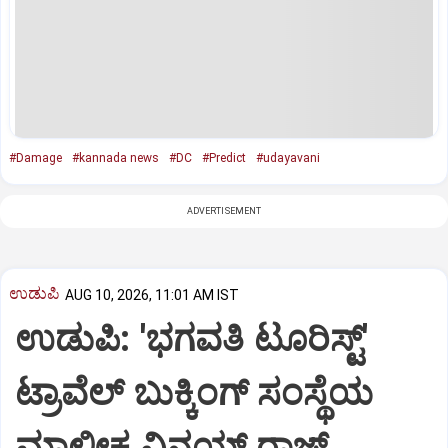
#Damage
#kannada news
#DC
#Predict
#udayavani
ADVERTISEMENT
ಉಡುಪಿ
AUG 10, 2026, 11:01 AM IST
ಉಡುಪಿ: 'ಭಗವತಿ ಟೂರಿಸ್ಟ್'
ಟ್ರಾವೆಲ್ ಬುಕ್ಕಿಂಗ್ ಸಂಸ್ಥೆಯ
ಮಾಲೀಕ ವಿನಯ್ ರಾಜ್