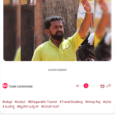
ADVERTISEMENT
ಅ
ಅ
TEAM UDAYAVANI
#Udupi
#ಉಡುಪಿ
#Bhagavathi Tourist
#Travel Booking
#Vinay Raj
#ಭಗವ
ತಿ ಟೂರಿಸ್ಟ್
#ಟ್ರಾವೆಲ್ ಬುಕ್ಕಿಂಗ್
#ವಿನಯ್ ರಾಜ್