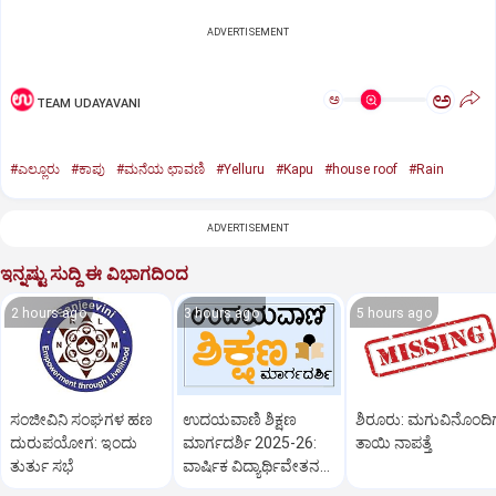
ADVERTISEMENT
ಅ
ಅ
TEAM UDAYAVANI
#ಎಲ್ಲೂರು
#ಕಾಪು
#ಮನೆಯ ಛಾವಣಿ
#Yelluru
#Kapu
#house roof
#Rain
ADVERTISEMENT
ಇನ್ನಷ್ಟು ಸುದ್ದಿ ಈ ವಿಭಾಗದಿಂದ
2 hours ago
3 hours ago
5 hours ago
ಸಂಜೀವಿನಿ ಸಂಘಗಳ ಹಣ
ಉದಯವಾಣಿ ಶಿಕ್ಷಣ
ಶಿರೂರು: ಮಗುವಿನೊಂದಿಗ
ದುರುಪಯೋಗ: ಇಂದು
ಮಾರ್ಗದರ್ಶಿ 2025-26:
ತಾಯಿ ನಾಪತ್ತೆ
ತುರ್ತು ಸಭೆ
ವಾರ್ಷಿಕ ವಿದ್ಯಾರ್ಥಿವೇತನ
ವಿಜೇತರು