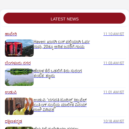
LATEST NEWS
ಹಾವೇರಿ
11:10 AM IST
Haveri: ಖಾಸಗಿ ಬಸ್ ಪಲ್ಟಿಯಾಗಿ ಓರ್ವ
ಸಾವು, 20ಕ್ಕೂ ಅಧಿಕ ಜನರಿಗೆ ಗಾಯ
ಬೆಂಗಳೂರು ನಗರ
11:03 AM IST
ಹೆಬ್ಬಾಳ ಕೆರೆ ಒಡಲಿಗೆ ಕಿರು ಸುರಂಗ
ಕಂಟಕ: ತಜ್ಞರು
ಉಡುಪಿ
11:01 AM IST
ಉಡುಪಿ: 'ಭಗವತಿ ಟೂರಿಸ್ಟ್' ಟ್ರಾವೆಲ್
ಬುಕ್ಕಿಂಗ್ ಸಂಸ್ಥೆಯ ಮಾಲೀಕ ವಿನಯ್
ರಾಜ್ ವಿಧಿವಶ
ದಕ್ಷಿಣಕನ್ನಡ
10:18 AM IST