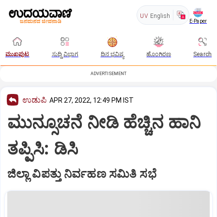
UV
English
E-Paper
ಮುಖಪುಟ
ಸುದ್ದಿ ವಿಭಾಗ
ದಿನ ಭವಿಷ್ಯ
ಹೊಂಗಿರಣ
Search
ADVERTISEMENT
ಉಡುಪಿ
APR 27, 2022, 12:49 PM IST
ಮುನ್ಸೂಚನೆ ನೀಡಿ ಹೆಚ್ಚಿನ ಹಾನಿ
ತಪ್ಪಿಸಿ: ಡಿಸಿ
ಜಿಲ್ಲಾ ವಿಪತ್ತು ನಿರ್ವಹಣ ಸಮಿತಿ ಸಭೆ