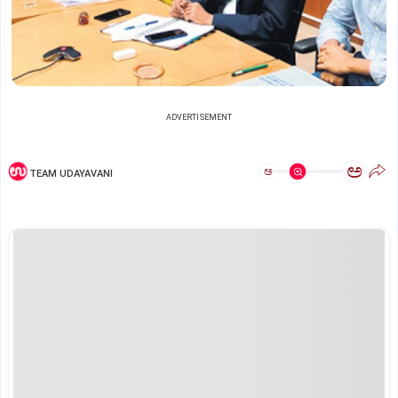
ADVERTISEMENT
ಅ
ಅ
TEAM UDAYAVANI