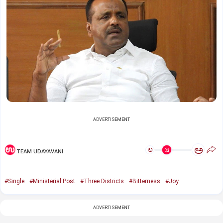
ADVERTISEMENT
ಅ
ಅ
TEAM UDAYAVANI
#Single
#Ministerial Post
#Three Districts
#Bitterness
#Joy
ADVERTISEMENT