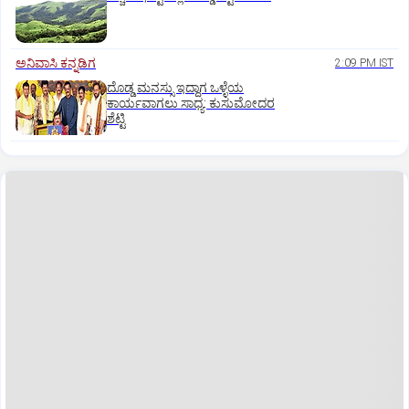
ಅನಿವಾಸಿ ಕನ್ನಡಿಗ
2:09 PM IST
ದೊಡ್ಡ ಮನಸ್ಸು ಇದ್ದಾಗ ಒಳ್ಳೆಯ
ಕಾರ್ಯವಾಗಲು ಸಾಧ್ಯ: ಕುಸುಮೋದರ
ಶೆಟ್ಟಿ