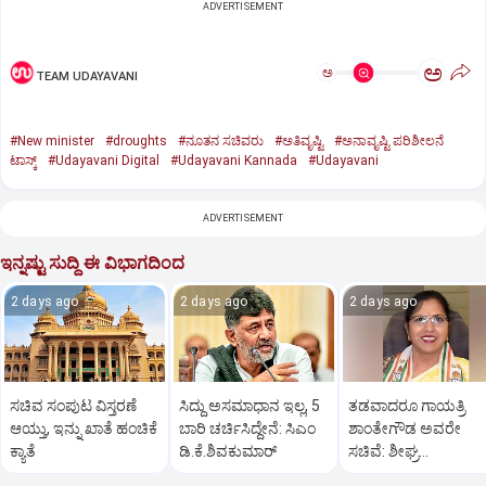
ADVERTISEMENT
ಅ
ಅ
TEAM UDAYAVANI
#New minister
#droughts
#ನೂತನ ಸಚಿವರು
#ಅತಿವೃಷ್ಟಿ
#ಅನಾವೃಷ್ಟಿ ಪರಿಶೀಲನೆ
ಟಾಸ್ಕ್‌
#Udayavani Digital
#Udayavani Kannada
#Udayavani
ADVERTISEMENT
ಇನ್ನಷ್ಟು ಸುದ್ದಿ ಈ ವಿಭಾಗದಿಂದ
2 days ago
2 days ago
2 days ago
ಸಚಿವ ಸಂಪುಟ ವಿಸ್ತರಣೆ
ಸಿದ್ದು ಅಸಮಾಧಾನ ಇಲ್ಲ, 5
ತಡವಾದರೂ ಗಾಯತ್ರಿ
ಆಯ್ತು, ಇನ್ನು ಖಾತೆ ಹಂಚಿಕೆ
ಬಾರಿ ಚರ್ಚಿಸಿದ್ದೇನೆ: ಸಿಎಂ
ಶಾಂತೇಗೌಡ ಅವರೇ
ಕ್ಯಾತೆ
ಡಿ.ಕೆ.ಶಿವಕುಮಾರ್
ಸಚಿವೆ: ಶೀಘ್ರ
ಪ್ರಮಾಣವಚನ?