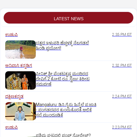
LATEST NEWS
ಉಡುಪಿ
2:35 PM IST
ಭತ್ತದ ಇಳುವರಿ ಹೆಚ್ಚಳಕ್ಕೆ ನೆಲಗಡಲೆ
ಹಿಂಡಿ ಪ್ರಯೋಗ!
ಅನಿವಾಸಿ ಕನ್ನಡಿಗ
2:32 PM IST
ಫೀನಿಕ್ಸ್ ಶ್ರೀ ವೆಂಕಟಕೃಷ್ಣ ಮಂದಿರದ
ದೇವಿಗೆ 2 ಕೋಟಿ ರೂ. ಸ್ವರ್ಣ ಕಿರೀಟ
ಸಮರ್ಪಣೆ
ದಕ್ಷಿಣಕನ್ನಡ
2:24 PM IST
Mangaluru: ಡಿಸಿ ಗೈರು ಹಿನ್ನೆಲೆ ಪ.ಜಾತಿ
- ಪಂಗಡದವರ ಕುಂದುಕೊರತೆ ಆಲಿಕೆ
ಸಭೆ ಮುಂದೂಡಿಕೆ
ಉಡುಪಿ
2:23 PM IST
ಪಶ್ಚಿಮ ಘಟ್ಟದಲ್ಲಿ ಪಂಪ್ಡ್ ಸ್ಟೋರೇಜ್‌?