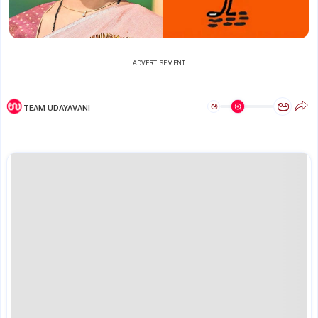
ADVERTISEMENT
ಅ
ಅ
TEAM UDAYAVANI