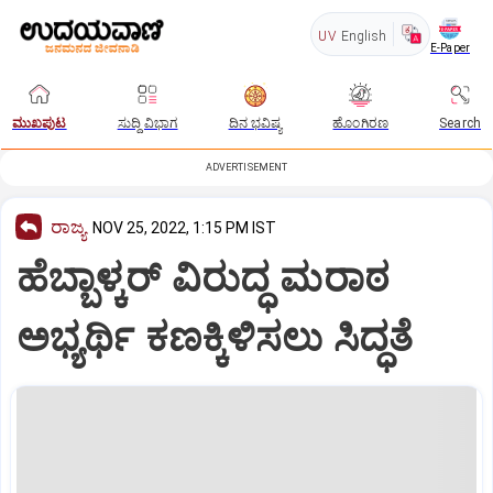
UV
English
E-Paper
ಮುಖಪುಟ
ಸುದ್ದಿ ವಿಭಾಗ
ದಿನ ಭವಿಷ್ಯ
ಹೊಂಗಿರಣ
Search
ADVERTISEMENT
ರಾಜ್ಯ
NOV 25, 2022, 1:15 PM IST
ಹೆಬ್ಬಾಳ್ಕರ್‌ ವಿರುದ್ಧ ಮರಾಠ
ಅಭ್ಯರ್ಥಿ ಕಣಕ್ಕಿಳಿಸಲು ಸಿದ್ಧತೆ