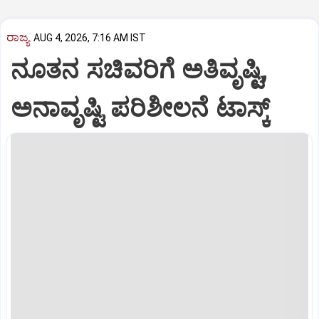
ರಾಜ್ಯ
AUG 4, 2026, 7:16 AM IST
ನೂತನ ಸಚಿವರಿಗೆ ಅತಿವೃಷ್ಟಿ,
ಅನಾವೃಷ್ಟಿ ಪರಿಶೀಲನೆ ಟಾಸ್ಕ್‌