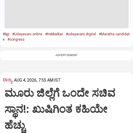
#bjp
#Udayavani online
#Hebbalkar
#udayavani digital
#Maratha candidat
e
#congress
ADVERTISEMENT
ರಾಜ್ಯ
AUG 4, 2026, 7:55 AM IST
ಮೂರು ಜಿಲ್ಲೆಗೆ ಒಂದೇ ಸಚಿವ
ಸ್ಥಾನ!: ಖುಷಿಗಿಂತ ಕಹಿಯೇ
ಹೆಚ್ಚು