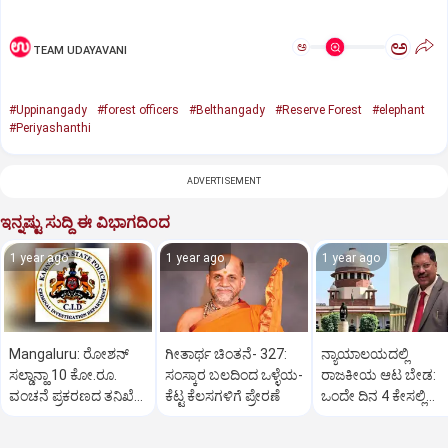
ಅ
ಅ
TEAM UDAYAVANI
#Uppinangady
#forest officers
#Belthangady
#Reserve Forest
#elephant
#Periyashanthi
ADVERTISEMENT
ಇನ್ನಷ್ಟು ಸುದ್ದಿ ಈ ವಿಭಾಗದಿಂದ
1 year ago
1 year ago
1 year ago
Mangaluru: ರೋಶನ್‌
ಗೀತಾರ್ಥ ಚಿಂತನೆ- 327:
ನ್ಯಾಯಾಲಯದಲ್ಲಿ
ಸಲ್ಡಾನ್ಹಾ 10 ಕೋ.ರೂ.
ಸಂಸ್ಕಾರ ಬಲದಿಂದ ಒಳ್ಳೆಯ-
ರಾಜಕೀಯ ಆಟ ಬೇಡ:
ವಂಚನೆ ಪ್ರಕರಣದ ತನಿಖೆ
ಕೆಟ್ಟ ಕೆಲಸಗಳಿಗೆ ಪ್ರೇರಣೆ
ಒಂದೇ ದಿನ 4 ಕೇಸಲ್ಲಿ
ಸಿಐಡಿಗೆ ವರ್ಗ
ಸುಪ್ರೀಂಕೋರ್ಟ್‌ ಅಭಿಮ