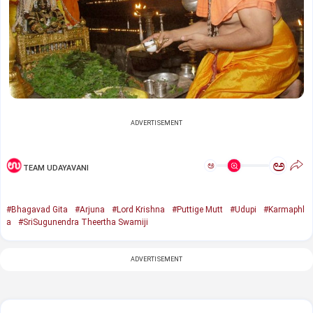
ADVERTISEMENT
ಅ
ಅ
TEAM UDAYAVANI
#Bhagavad Gita
#Arjuna
#Lord Krishna
#Puttige Mutt
#Udupi
#Karmaphl
a
#SriSugunendra Theertha Swamiji
ADVERTISEMENT