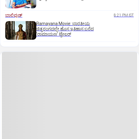
ಬಾಲಿವುಡ್‌
8:21 PM IST
Ramayana Movie: ಭಾರತೀಯ
ಚಿತ್ರರಂಗದಲ್ಲೇ ಹೊಸ ಇತಿಹಾಸ ಬರೆದ
ʼರಾಮಾಯಣʼ ಟ್ರೇಲರ್