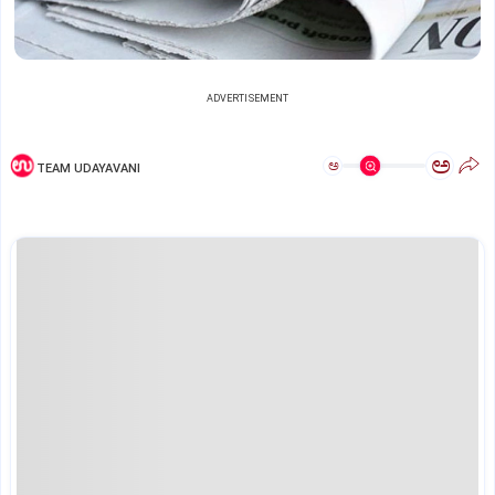
ADVERTISEMENT
ಅ
ಅ
TEAM UDAYAVANI