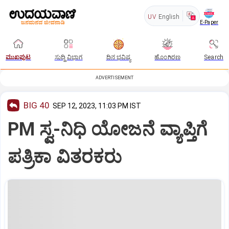
UV
English
E-Paper
ಮುಖಪುಟ
ಸುದ್ದಿ ವಿಭಾಗ
ದಿನ ಭವಿಷ್ಯ
ಹೊಂಗಿರಣ
Search
ADVERTISEMENT
BIG 40
SEP 12, 2023, 11:03 PM IST
PM ಸ್ವ-ನಿಧಿ ಯೋಜನೆ ವ್ಯಾಪ್ತಿಗೆ
ಪತ್ರಿಕಾ ವಿತರಕರು