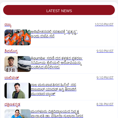
LATEST NEWS
ರಾಜ್ಯ
10:20 PM IST
ಅಧಿವೇಶನದಲ್ಲಿ ಸರಕಾರಕ್ಕೆ "ಪ್ರತ್ಯಸ್ತ್ರ':
ಇಂದು ಬಿಜೆಪಿ ಸಭೆ
ಶಿವಮೊಗ್ಗ
9:50 PM IST
Agumbe: ಸರಣಿ ದನ ಕಳ್ಳತನ ಪ್ರಕರಣ:
ಸಿನಿಮೀಯ ಶೈಲಿಯಲ್ಲಿ ಆರೋಪಿಯನ್ನು
ಬಂಧಿಸಿದ ಪೊಲೀಸರು
ಬಾಲಿವುಡ್‌
9:10 PM IST
ಸಾಲ ಮರುಪಾವತಿಸದ ಹಿನ್ನೆಲೆ: ನಟ
ರಾಜಪಾಲ್ ಯಾದವ್‌ ಆಸ್ತಿ ಹರಾಜಿಗೆ
ಮುಂದಾದ ಬ್ಯಾಂಕ್
ದಕ್ಷಿಣಕನ್ನಡ
8:28 PM IST
ಮಂಗಳೂರು ವಿಶ್ವವಿದ್ಯಾಲಯದ ನಿವೃತ್ತ
ಪ್ರಾಧ್ಯಾಪಕಿ ಡಾ. ವಹೀದಾ ಸುಲ್ತಾನಾ ನಿಧನ