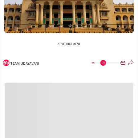
ADVERTISEMENT
ಅ
ಅ
TEAM UDAYAVANI