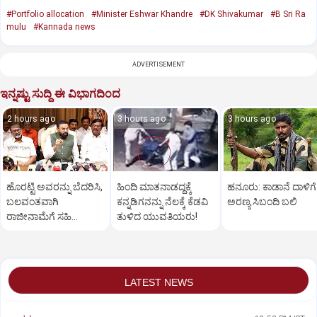
#Portfolio allocation
#Minister Eshwar Khandre
#DK Shivakumar
#B Sri Ra
mulu
#Kannada news
ADVERTISEMENT
ಇನ್ನಷ್ಟು ಸುದ್ದಿ ಈ ವಿಭಾಗದಿಂದ
2 hours ago
3 hours ago
3 hours ago
ಹೊರಟ್ಟಿ ಅವರನ್ನು ಬೆದರಿಸಿ,
ಹಿಂದಿ ಮಾತನಾಡದ್ದಕ್ಕೆ
ಹನೂರು: ಕಾಡಾನೆ ದಾಳಿಗೆ
ಬಲವಂತವಾಗಿ
ಕನ್ನಡಿಗನನ್ನು ನೆಲಕ್ಕೆ ಕೆಡವಿ
ಅರಣ್ಯ ಸಿಬಂದಿ ಬಲಿ
ರಾಜೀನಾಮೆಗೆ ಸಹಿ
ತುಳಿದ ಯುವತಿಯರು!
ಪಡೆದುಕೊಂಡಿದ್ದಾರೆ:
ರಾಮುಲು ಆರೋಪ
LATEST NEWS