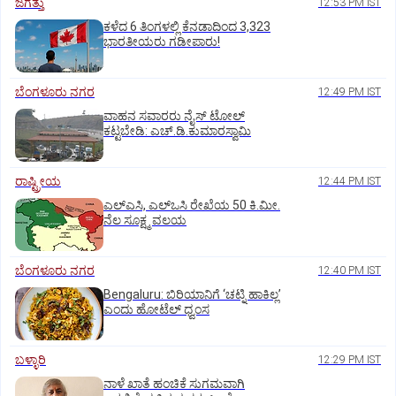
ಜಗತ್ತು
12:53 PM IST
ಕಳೆದ 6 ತಿಂಗಳಲ್ಲಿ ಕೆನಡಾದಿಂದ 3,323
ಭಾರತೀಯರು ಗಡೀಪಾರು!
ಬೆಂಗಳೂರು ನಗರ
12:49 PM IST
ವಾಹನ ಸವಾರರು ನೈಸ್‌ ಟೋಲ್‌
ಕಟ್ಟಬೇಡಿ: ಎಚ್‌.ಡಿ.ಕುಮಾರಸ್ವಾಮಿ
ರಾಷ್ಟ್ರೀಯ
12:44 PM IST
ಎಲ್‌ಎಸಿ, ಎಲ್‌ಒಸಿ ರೇಖೆಯ 50 ಕಿ.ಮೀ.
ನೆಲ ಸೂಕ್ಷ್ಮ ವಲಯ
ಬೆಂಗಳೂರು ನಗರ
12:40 PM IST
Bengaluru: ಬಿರಿಯಾನಿಗೆ ‘ಚಟ್ನಿ ಹಾಕಿಲ್ಲ’
ಎಂದು ಹೋಟೆಲ್‌ ಧ್ವಂಸ
ಬಳ್ಳಾರಿ
12:29 PM IST
ನಾಳೆ ಖಾತೆ ಹಂಚಿಕೆ ಸುಗಮವಾಗಿ