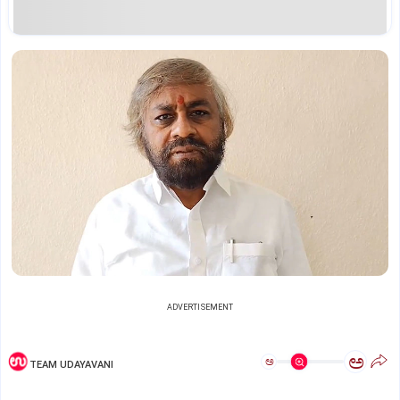
ADVERTISEMENT
ಅ
ಅ
TEAM UDAYAVANI