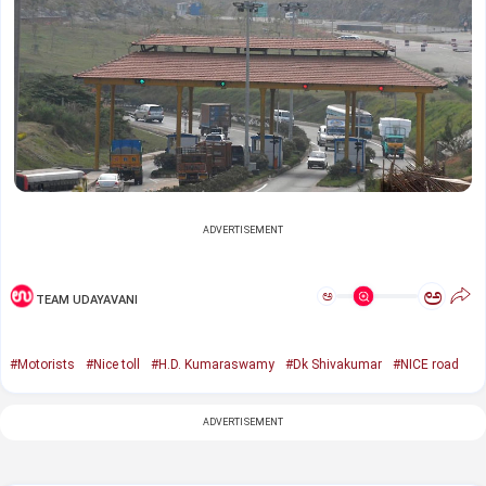
ADVERTISEMENT
ಅ
ಅ
TEAM UDAYAVANI
#Motorists
#Nice toll
#H.D. Kumaraswamy
#Dk Shivakumar
#NICE road
ADVERTISEMENT