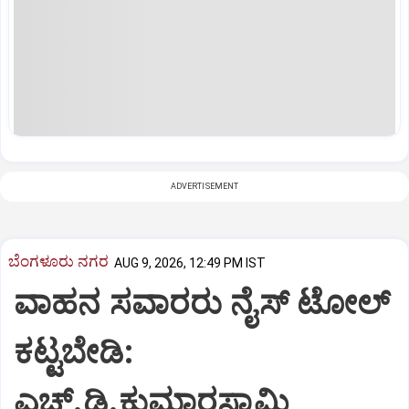
ADVERTISEMENT
ಬೆಂಗಳೂರು ನಗರ
AUG 9, 2026, 12:49 PM IST
ವಾಹನ ಸವಾರರು ನೈಸ್‌ ಟೋಲ್‌
ಕಟ್ಟಬೇಡಿ:
ಎಚ್‌.ಡಿ.ಕುಮಾರಸ್ವಾಮಿ