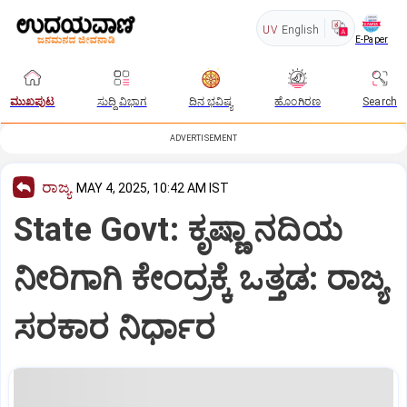
UV
English
E-Paper
ಮುಖಪುಟ
ಸುದ್ದಿ ವಿಭಾಗ
ದಿನ ಭವಿಷ್ಯ
ಹೊಂಗಿರಣ
Search
ADVERTISEMENT
ರಾಜ್ಯ
MAY 4, 2025, 10:42 AM IST
State Govt: ಕೃಷ್ಣಾ ನದಿಯ
ನೀರಿಗಾಗಿ ಕೇಂದ್ರಕ್ಕೆ ಒತ್ತಡ: ರಾಜ್ಯ
ಸರಕಾರ ನಿರ್ಧಾರ