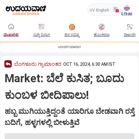
UV
English
E-Paper
ಮುಖಪುಟ
ಸುದ್ದಿ ವಿಭಾಗ
ದಿನ ಭವಿಷ್ಯ
ಹೊಂಗಿರಣ
Search
ADVERTISEMENT
ಬೆಂಗಳೂರು ಗ್ರಾಮಾಂತರ
OCT 16, 2024, 6:30 AM IST
Market: ಬೆಲೆ ಕುಸಿತ; ಬೂದು
ಕುಂಬಳ ಬೀದಿಪಾಲು!
ಹಬ್ಬ ಮುಗಿಯುತ್ತಿದ್ದಂತೆ ಯಾರಿಗೂ ಬೇಡವಾಗಿ ರಸ್ತೆ
ಬದಿಗೆ, ಹಳ್ಳಗಳಲ್ಲಿ ಬೀಳುತ್ತಿವೆ