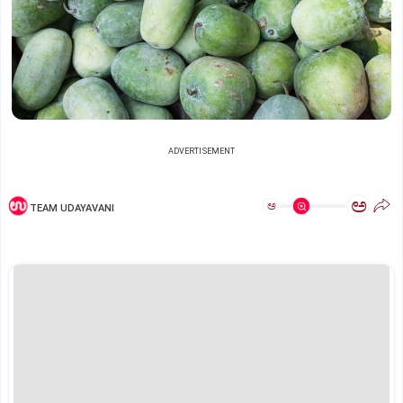
ADVERTISEMENT
ಅ
ಅ
TEAM UDAYAVANI