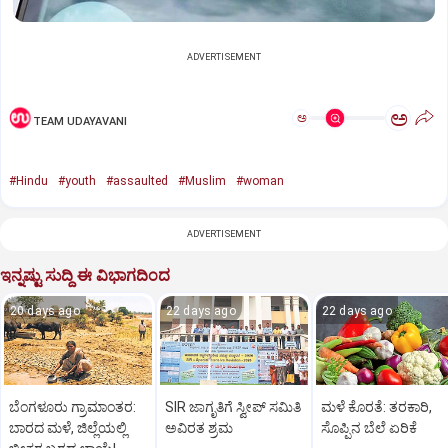
ADVERTISEMENT
ಅ
ಅ
TEAM UDAYAVANI
#Hindu
#youth
#assaulted
#Muslim
#woman
ADVERTISEMENT
ಇನ್ನಷ್ಟು ಸುದ್ದಿ ಈ ವಿಭಾಗದಿಂದ
20 days ago
22 days ago
22 days ago
ಬೆಂಗಳೂರು ಗ್ರಾಮಾಂತರ:
SIR ಜಾಗೃತಿಗೆ ಸ್ವೀಪ್‌ ಸಮಿತಿ
ಮಳೆ ಕೊರತೆ: ತರಕಾರಿ,
ಬಾರದ ಮಳೆ, ಜಿಲ್ಲೆಯಲ್ಲಿ
ಅವಿರತ ಶ್ರಮ
ಸೊಪ್ಪಿನ ಬೆಲೆ ಏರಿಕೆ