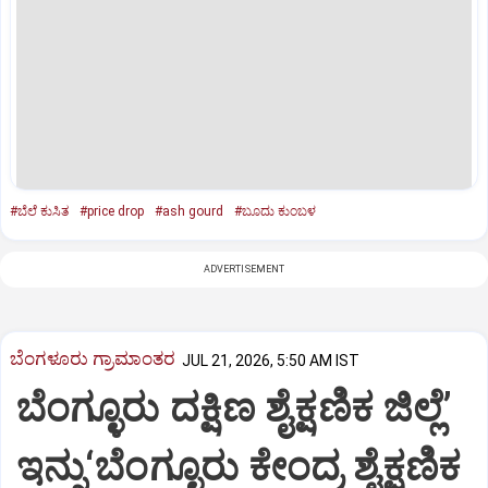
#ಬೆಲೆ ಕುಸಿತ
#price drop
#ash gourd
#ಬೂದು ಕುಂಬಳ
ADVERTISEMENT
ಬೆಂಗಳೂರು ಗ್ರಾಮಾಂತರ
JUL 21, 2026, 5:50 AM IST
ಬೆಂಗ್ಳೂರು ದಕ್ಷಿಣ ಶೈಕ್ಷಣಿಕ ಜಿಲ್ಲೆ’
ಇನ್ನು‘ಬೆಂಗ್ಳೂರು ಕೇಂದ್ರ ಶೈಕ್ಷಣಿಕ