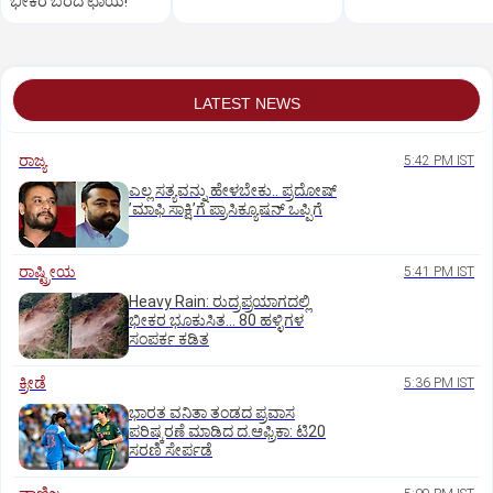
ಭೀಕರ ಬರದ ಛಾಯೆ!
LATEST NEWS
ರಾಜ್ಯ
5:42 PM IST
ಎಲ್ಲ ಸತ್ಯವನ್ನು ಹೇಳಬೇಕು.. ಪ್ರದೋಷ್‌
ʼಮಾಫಿ ಸಾಕ್ಷಿʼಗೆ ಪ್ರಾಸಿಕ್ಯೂಷನ್ ಒಪ್ಪಿಗೆ
ರಾಷ್ಟ್ರೀಯ
5:41 PM IST
Heavy Rain: ರುದ್ರಪ್ರಯಾಗದಲ್ಲಿ
ಭೀಕರ ಭೂಕುಸಿತ... 80 ಹಳ್ಳಿಗಳ
ಸಂಪರ್ಕ ಕಡಿತ
ಕ್ರೀಡೆ
5:36 PM IST
ಭಾರತ ವನಿತಾ ತಂಡದ ಪ್ರವಾಸ
ಪರಿಷ್ಕರಣೆ ಮಾಡಿದ ದ.ಆಫ್ರಿಕಾ: ಟಿ20
ಸರಣಿ ಸೇರ್ಪಡೆ