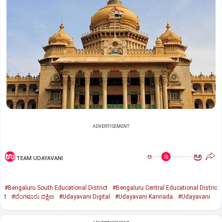
ADVERTISEMENT
ಅ
ಅ
TEAM UDAYAVANI
#Bengaluru South Educational District
#Bengaluru Central Educational Distric
t
#ಬೆಂಗಳೂರು ದಕ್ಷಿಣ
#Udayavani Digital
#Udayavani Kannada
#Udayavani