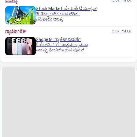
ವಾಣಿಜ್ಯ
5:09 PM IST
Stock Market: ಷೇರುಪೇಟೆ ಸೂಚ್ಯಂಕ
300ಕ್ಕೂ ಅಧಿಕ ಅಂಕ ಜಿಗಿತ -
ವಹಿವಾಟು ಅಂತ್ಯ
ಗ್ಯಾಜೆಟ್/ಟೆಕ್
5:07 PM IST
Gadgets: ಗ್ಯಾಜೆಟ್ ವಿಮರ್ಶೆ:
ಶಿಯೋಮಿ 17T ಉತ್ತಮ ಕ್ಯಾಮರಾ,
ಸಾಕಷ್ಟು ಫೀಚರ್ ಇರುವ ಫೋನ್