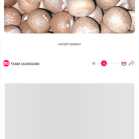
ADVERTISEMENT
ಅ
ಅ
TEAM UDAYAVANI