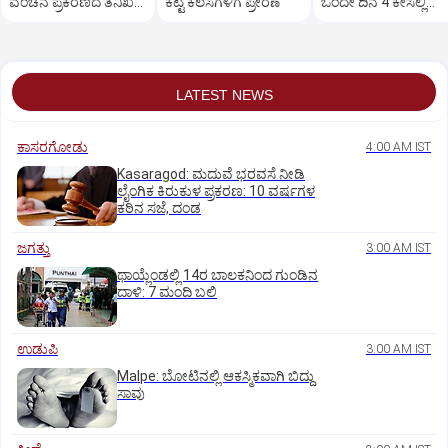
ವಂಚನೆ ಪ್ರಕರಣದ ತನಿಖೆ
ಕೆಟ್ಟ ಕೆಲಸಗಳಿಗೆ ಪ್ರೇರಣೆ
ಒಂದೇ ದಿನ 4 ಕೇಸಲ್ಲಿ
ಸಿಐಡಿಗೆ ವರ್ಗ
ಸುಪ್ರೀಂಕೋರ್ಟ್‌ ಅಭಿಮ
LATEST NEWS
ಕಾಸರಗೋಡು
4:00 AM IST
Kasaragod: ಮದುವೆ ಭರವಸೆ ನೀಡಿ
ಲೈಂಗಿಕ ಕಿರುಕುಳ ಪ್ರಕರಣ: 10 ವರ್ಷಗಳ
ಕಠಿನ ಸಜೆ, ದಂಡ
ಜಗತ್ತು
3:00 AM IST
ಥಾಯ್ಲೆಂಡಲ್ಲಿ 14ರ ಬಾಲಕನಿಂದ ಗುಂಡಿನ
ದಾಳಿ: 7 ಮಂದಿ ಬಲಿ
ಉಡುಪಿ
3:00 AM IST
Malpe: ಬೋಟಿನಲ್ಲಿ ಆಕಸ್ಮಿಕವಾಗಿ ಬಿದ್ದು
ಸಾವು