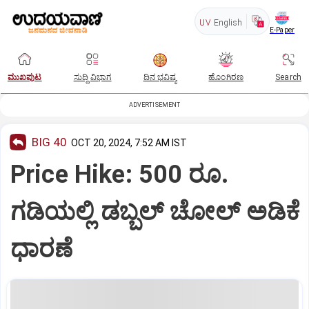
UV
English
E-Paper
ಮುಖಪುಟ
ಸುದ್ದಿ ವಿಭಾಗ
ದಿನ ಭವಿಷ್ಯ
ಹೊಂಗಿರಣ
Search
ADVERTISEMENT
BIG 40
OCT 20, 2024, 7:52 AM IST
Price Hike: 500 ರೂ.
ಗಡಿಯಲ್ಲಿ ಡಬ್ಬಲ್‌ ಚೋಲ್‌ ಅಡಿಕೆ
ಧಾರಣೆ