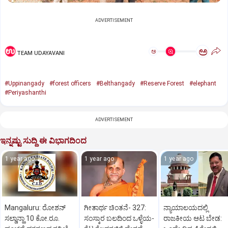
ADVERTISEMENT
ಅ
ಅ
TEAM UDAYAVANI
#Uppinangady
#forest officers
#Belthangady
#Reserve Forest
#elephant
#Periyashanthi
ADVERTISEMENT
ಇನ್ನಷ್ಟು ಸುದ್ದಿ ಈ ವಿಭಾಗದಿಂದ
1 year ago
1 year ago
1 year ago
Mangaluru: ರೋಶನ್‌
ಗೀತಾರ್ಥ ಚಿಂತನೆ- 327:
ನ್ಯಾಯಾಲಯದಲ್ಲಿ
ಸಲ್ಡಾನ್ಹಾ 10 ಕೋ.ರೂ.
ಸಂಸ್ಕಾರ ಬಲದಿಂದ ಒಳ್ಳೆಯ-
ರಾಜಕೀಯ ಆಟ ಬೇಡ: