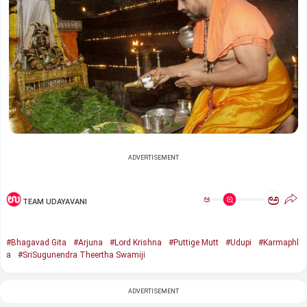
ADVERTISEMENT
ಅ
ಅ
TEAM UDAYAVANI
#Bhagavad Gita
#Arjuna
#Lord Krishna
#Puttige Mutt
#Udupi
#Karmaphl
a
#SriSugunendra Theertha Swamiji
ADVERTISEMENT