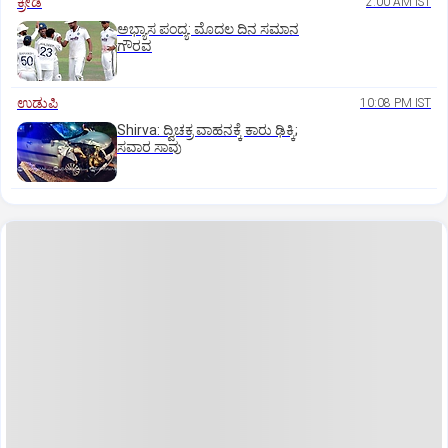
ಕ್ರೀಡೆ
2:00 AM IST
ಅಭ್ಯಾಸ ಪಂದ್ಯ: ಮೊದಲ ದಿನ ಸಮಾನ
ಗೌರವ
ಉಡುಪಿ
10:08 PM IST
Shirva: ದ್ವಿಚಕ್ರ ವಾಹನಕ್ಕೆ ಕಾರು ಢಿಕ್ಕಿ;
ಸವಾರ ಸಾವು