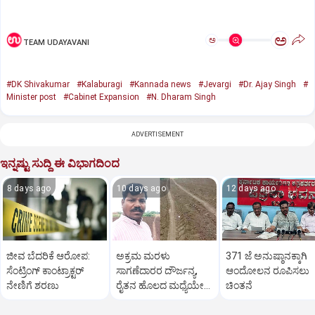
ಅ
ಅ
TEAM UDAYAVANI
#DK Shivakumar
#Kalaburagi
#Kannada news
#Jevargi
#Dr. Ajay Singh
#
Minister post
#Cabinet Expansion
#N. Dharam Singh
ADVERTISEMENT
ಇನ್ನಷ್ಟು ಸುದ್ದಿ ಈ ವಿಭಾಗದಿಂದ
8 days ago
10 days ago
12 days ago
ಜೀವ ಬೆದರಿಕೆ ಆರೋಪ:
ಅಕ್ರಮ ಮರಳು
371 ಜೆ ಅನುಷ್ಠಾನಕ್ಕಾಗಿ
ಸೆಂಟ್ರಿಂಗ್ ಕಾಂಟ್ರಾಕ್ಟರ್
ಸಾಗಣೆದಾರರ ದೌರ್ಜನ್ಯ,
ಆಂದೋಲನ ರೂಪಿಸಲು
ನೇಣಿಗೆ ಶರಣು
ರೈತನ ಹೊಲದ ಮಧ್ಯೆಯೇ
ಚಿಂತನೆ
ರಸ್ತೆ ನಿರ್ಮಿಸಿ ತೊಗರಿ ಬೆಳೆ
ನಾಶ