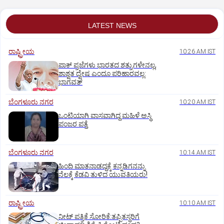
LATEST NEWS
ರಾಷ್ಟ್ರೀಯ
10:26 AM IST
ಪಾಕ್‌ ಪ್ರಜೆಗಳು ಭಾರತದ ಶತ್ರುಗಳೇನಲ್ಲ,
ಶಾಶ್ವತ ದ್ವೇಷ ಎಂದೂ ಪರಿಹಾರವಲ್ಲ:
ಭಾಗವತ್‌
ಬೆಂಗಳೂರು ನಗರ
10:20 AM IST
ಒಂಟಿಯಾಗಿ ವಾಸವಾಗಿದ್ದ ಮಹಿಳೆ ಅಸ್ಥಿ
ಪಂಜರ ಪತ್ತೆ
ಬೆಂಗಳೂರು ನಗರ
10:14 AM IST
ಹಿಂದಿ ಮಾತನಾಡದ್ದಕ್ಕೆ ಕನ್ನಡಿಗನನ್ನು
ನೆಲಕ್ಕೆ ಕೆಡವಿ ತುಳಿದ ಯುವತಿಯರು!
ರಾಷ್ಟ್ರೀಯ
10:10 AM IST
ನೀಟ್‌ ಪತ್ರಿಕೆ ಸೋರಿಕೆ:ತಪ್ಪಿತಸ್ಥರಿಗೆ