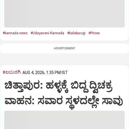
#kannada news
#Udayavani Kannada
#kalaburugi
#Prices
ADVERTISEMENT
ಕಲಬುರಗಿ
AUG 4, 2026, 1:35 PM IST
ಚಿತ್ತಾಪುರ: ಹಳ್ಳಕ್ಕೆ ಬಿದ್ದ ದ್ವಿಚಕ್ರ
ವಾಹನ: ಸವಾರ ಸ್ಥಳದಲ್ಲೇ ಸಾವು