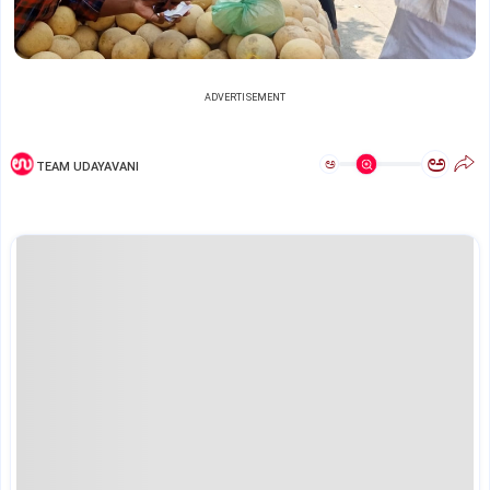
ADVERTISEMENT
ಅ
ಅ
TEAM UDAYAVANI