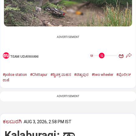
ADVERTISEMENT
ಅ
ಅ
TEAM UDAYAVANI
#police station
#Chittapur
#ದ್ವಿಚಕ್ರ ವಾಹನ
#ಚಿತ್ತಾಪುರ
#two wheeler
#ಪೊಲೀಸ್
ಠಾಣೆ
ADVERTISEMENT
ಕಲಬುರಗಿ
AUG 3, 2026, 2:58 PM IST
Kalaburagi: ಡಾ.