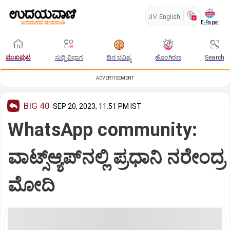
UV
English
E-Paper
ಮುಖಪುಟ
ಸುದ್ದಿ ವಿಭಾಗ
ದಿನ ಭವಿಷ್ಯ
ಹೊಂಗಿರಣ
Search
ADVERTISEMENT
BIG 40
SEP 20, 2023, 11:51 PM IST
WhatsApp community:
ವಾಟ್ಸ್‌ಆ್ಯಪ್‌ನಲ್ಲಿ ಪ್ರಧಾನಿ ನರೇಂದ್ರ
ಮೋದಿ