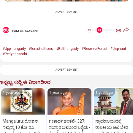
ADVERTISEMENT
ಅ
ಅ
TEAM UDAYAVANI
#Uppinangady
#forest officers
#Belthangady
#Reserve Forest
#elephant
#Periyashanthi
ADVERTISEMENT
ಇನ್ನಷ್ಟು ಸುದ್ದಿ ಈ ವಿಭಾಗದಿಂದ
1 year ago
1 year ago
1 year ago
Mangaluru: ರೋಶನ್‌
ಗೀತಾರ್ಥ ಚಿಂತನೆ- 327:
ನ್ಯಾಯಾಲಯದಲ್ಲಿ
ಸಲ್ಡಾನ್ಹಾ 10 ಕೋ.ರೂ.
ಸಂಸ್ಕಾರ ಬಲದಿಂದ ಒಳ್ಳೆಯ-
ರಾಜಕೀಯ ಆಟ ಬೇಡ: