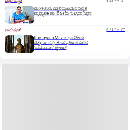
ದಕ್ಷಿಣಕನ್ನಡ
8:28 PM IST
ಮಂಗಳೂರು ವಿಶ್ವವಿದ್ಯಾಲಯದ ನಿವೃತ್ತ
ಪ್ರಾಧ್ಯಾಪಕಿ ಡಾ. ವಹೀದಾ ಸುಲ್ತಾನಾ ನಿಧನ
ಬಾಲಿವುಡ್‌
8:21 PM IST
Ramayana Movie: ಭಾರತೀಯ
ಚಿತ್ರರಂಗದಲ್ಲೇ ಹೊಸ ಇತಿಹಾಸ ಬರೆದ
ʼರಾಮಾಯಣʼ ಟ್ರೇಲರ್