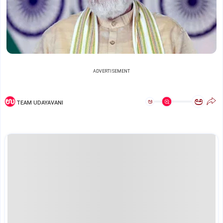
ADVERTISEMENT
ಅ
ಅ
TEAM UDAYAVANI