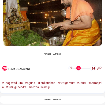
ADVERTISEMENT
ಅ
ಅ
TEAM UDAYAVANI
#Bhagavad Gita
#Arjuna
#Lord Krishna
#Puttige Mutt
#Udupi
#Karmaphl
a
#SriSugunendra Theertha Swamiji
ADVERTISEMENT