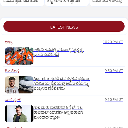
ವಂಚನೆ ಪ್ರಕರಣದ ತನಿಖೆ
ಕೆಟ್ಟ ಕೆಲಸಗಳಿಗೆ ಪ್ರೇರಣೆ
ಒಂದೇ ದಿನ 4 ಕೇಸಲ್ಲಿ
ಸಿಐಡಿಗೆ ವರ್ಗ
ಸುಪ್ರೀಂಕೋರ್ಟ್‌ ಅಭಿಮ
LATEST NEWS
ರಾಜ್ಯ
10:20 PM IST
ಅಧಿವೇಶನದಲ್ಲಿ ಸರಕಾರಕ್ಕೆ "ಪ್ರತ್ಯಸ್ತ್ರ':
ಇಂದು ಬಿಜೆಪಿ ಸಭೆ
ಶಿವಮೊಗ್ಗ
9:50 PM IST
Agumbe: ಸರಣಿ ದನ ಕಳ್ಳತನ ಪ್ರಕರಣ:
ಸಿನಿಮೀಯ ಶೈಲಿಯಲ್ಲಿ ಆರೋಪಿಯನ್ನು
ಬಂಧಿಸಿದ ಪೊಲೀಸರು
ಬಾಲಿವುಡ್‌
9:10 PM IST
ಸಾಲ ಮರುಪಾವತಿಸದ ಹಿನ್ನೆಲೆ: ನಟ
ರಾಜಪಾಲ್ ಯಾದವ್‌ ಆಸ್ತಿ ಹರಾಜಿಗೆ
ಮುಂದಾದ ಬ್ಯಾಂಕ್