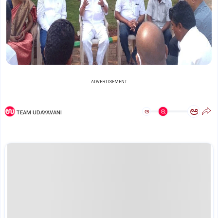
ADVERTISEMENT
ಅ
ಅ
TEAM UDAYAVANI