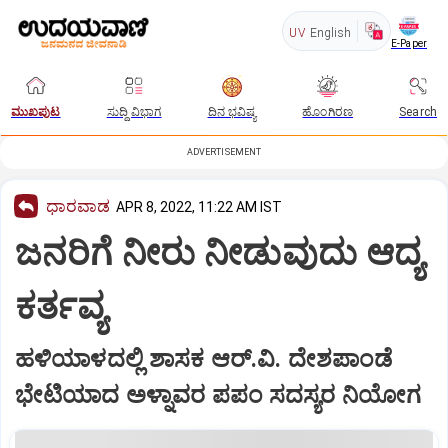
UV
English
E-Paper
ಮುಖಪುಟ
ಸುದ್ದಿ ವಿಭಾಗ
ದಿನ ಭವಿಷ್ಯ
ಹೊಂಗಿರಣ
Search
ADVERTISEMENT
ಧಾರವಾಡ
APR 8, 2022, 11:22 AM IST
ಜನರಿಗೆ ನೀರು ನೀಡುವುದು ಆದ್ಯ
ಕರ್ತವ್ಯ
ಹಳಿಯಾಳದಲ್ಲಿ ಶಾಸಕ ಆರ್‌.ವಿ. ದೇಶಪಾಂಡೆ
ಭೇಟಿಯಾದ ಅಳ್ನಾವರ ಪಪಂ ಸದಸ್ಯರ ನಿಯೋಗ