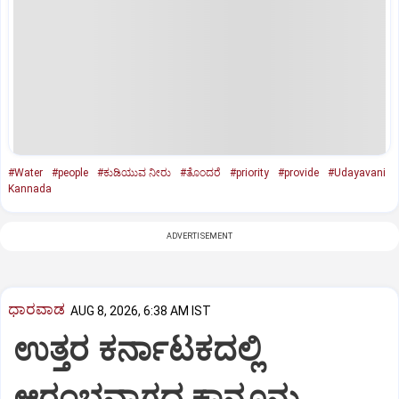
#Water
#people
#ಕುಡಿಯುವ ನೀರು
#ತೊಂದರೆ
#priority
#provide
#Udayavani
Kannada
ADVERTISEMENT
ಧಾರವಾಡ
AUG 8, 2026, 6:38 AM IST
ಉತ್ತರ ಕರ್ನಾಟಕದಲ್ಲಿ
ಆರಂಭವಾಗದ ಕಾನೂನು