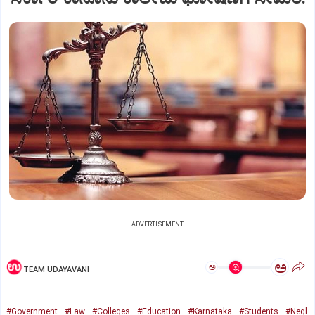
ADVERTISEMENT
ಅ
ಅ
TEAM UDAYAVANI
#Government
#Law
#Colleges
#Education
#Karnataka
#Students
#Negl