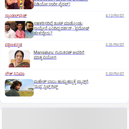
ವಿಡಿಯೋ ಭಾರೀ ವೈರಲ್.!
ಸ್ಯಾಂಡಲ್‌ವುಡ್‌
6:10 PM IST
ಸಹಕರಿಸದಿದ್ರೆ ಶೂಟ್‌ ಮಾಡ್ಕೊಂಡು
ಸಾಯ್ತೇನೆ ಎಂದಿದ್ದ ದರ್ಶನ್‌ - ಪ್ರದೋಷ್‌
ಹೇಳಿದ್ದೇನು?
ದಕ್ಷಿಣಕನ್ನಡ
5:35 PM IST
Mangaluru: ಗುರುಕಿರಣ್ ಅವರಿಗೆ
ಮಾತೃ ವಿಯೋಗ
ಸೌತ್‌ ಸಿನಿಮಾ
5:30 PM IST
ಮಹೇಶ್‌ ಬಾಬು ಹುಟ್ಟುಹಬ್ಬಕ್ಕೆ ಫ್ಯಾನ್ಸ್‌ಗೆ
ʼರುದ್ರʼ ಸ್ಟಿಲ್ಸ್‌ ಗಿಫ್ಟ್