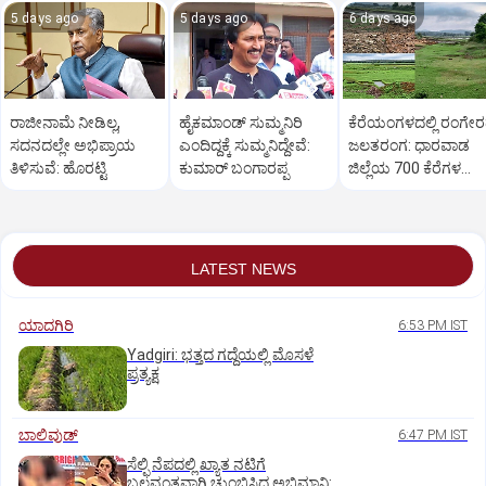
5 days ago
5 days ago
6 days ago
ರಾಜೀನಾಮೆ ನೀಡಿಲ್ಲ,
ಹೈಕಮಾಂಡ್ ಸುಮ್ಮನಿರಿ
ಕೆರೆಯಂಗಳದಲ್ಲಿ ರಂಗೇ
ಸದನದಲ್ಲೇ ಅಭಿಪ್ರಾಯ
ಎಂದಿದ್ದಕ್ಕೆ ಸುಮ್ಮನಿದ್ದೇವೆ:
ಜಲತರಂಗ: ಧಾರವಾಡ
ತಿಳಿಸುವೆ: ಹೊರಟ್ಟಿ
ಕುಮಾರ್ ಬಂಗಾರಪ್ಪ
ಜಿಲ್ಲೆಯ 700 ಕೆರೆಗಳ
ಒಡಲು ಖಾಲಿ ಖಾಲಿ!
LATEST NEWS
ಯಾದಗಿರಿ
6:53 PM IST
Yadgiri: ಭತ್ತದ ಗದ್ದೆಯಲ್ಲಿ ಮೊಸಳೆ
ಪ್ರತ್ಯಕ್ಷ
ಬಾಲಿವುಡ್‌
6:47 PM IST
ಸೆಲ್ಫಿ ನೆಪದಲ್ಲಿ ಖ್ಯಾತ ನಟಿಗೆ
ಬಲವಂತವಾಗಿ ಚುಂಬಿಸಿದ ಅಭಿಮಾನಿ: