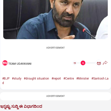
ADVERTISEMENT
ಅ
ಅ
TEAM UDAYAVANI
#BJP
#study
#drought situation
#report
#Centre
#Minister
#Santosh La
d
ADVERTISEMENT
ಇನ್ನಷ್ಟು ಸುದ್ದಿ ಈ ವಿಭಾಗದಿಂದ