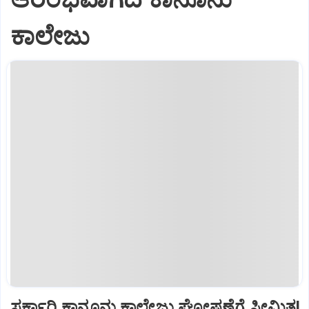
ಕಾಲೇಜು
ಸರ್ಕಾರಿ ಕಾನೂನು ಕಾಲೇಜು ಘೋಷಣೆಗೆ ಸೀಮಿತ!