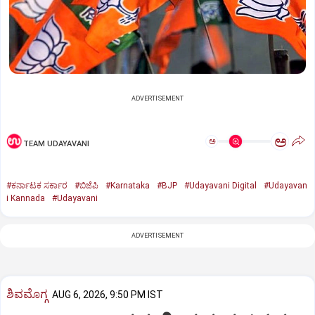
ADVERTISEMENT
ಅ
ಅ
TEAM UDAYAVANI
#ಕರ್ನಾಟಕ ಸರ್ಕಾರ
#ಬಿಜೆಪಿ
#Karnataka
#BJP
#Udayavani Digital
#Udayavan
i Kannada
#Udayavani
ADVERTISEMENT
ಶಿವಮೊಗ್ಗ
AUG 6, 2026, 9:50 PM IST