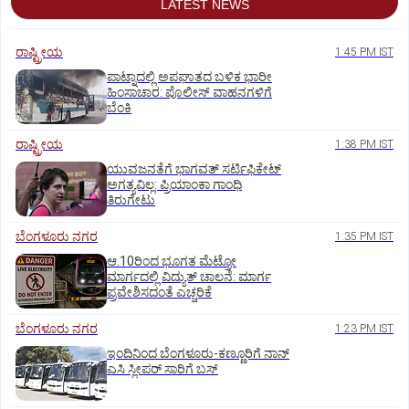
LATEST NEWS
ರಾಷ್ಟ್ರೀಯ
1:45 PM IST
ಪಾಟ್ನಾದಲ್ಲಿ ಅಪಘಾತದ ಬಳಿಕ ಭಾರೀ
ಹಿಂಸಾಚಾರ: ಪೊಲೀಸ್‌ ವಾಹನಗಳಿಗೆ
ಬೆಂಕಿ
ರಾಷ್ಟ್ರೀಯ
1:38 PM IST
ಯುವಜನತೆಗೆ ಭಾಗವತ್ ಸರ್ಟಿಫಿಕೇಟ್
ಅಗತ್ಯವಿಲ್ಲ: ಪ್ರಿಯಾಂಕಾ ಗಾಂಧಿ
ತಿರುಗೇಟು
ಬೆಂಗಳೂರು ನಗರ
1:35 PM IST
ಆ.10ರಿಂದ ಭೂಗತ ಮೆಟ್ರೋ
ಮಾರ್ಗದಲ್ಲಿ ವಿದ್ಯುತ್‌ ಚಾಲನೆ: ಮಾರ್ಗ
ಪ್ರವೇಶಿಸದಂತೆ ಎಚ್ಚರಿಕೆ
ಬೆಂಗಳೂರು ನಗರ
1:23 PM IST
ಇಂದಿನಿಂದ ಬೆಂಗಳೂರು-ಕಣ್ಣೂರಿಗೆ ನಾನ್‌
ಎಸಿ ಸ್ಲೀಪರ್‌ ಸಾರಿಗೆ ಬಸ್‌