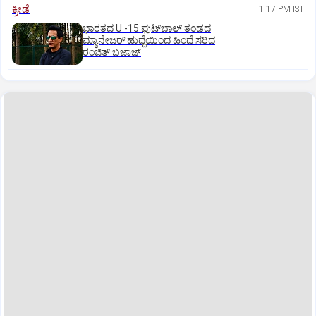
ಕ್ರೀಡೆ
1:17 PM IST
ಭಾರತದ U -15 ಫುಟ್‌ಬಾಲ್ ತಂಡದ
ಮ್ಯಾನೇಜರ್‌ ಹುದ್ದೆಯಿಂದ ಹಿಂದೆ ಸರಿದ
ರಂಜಿತ್‌ ಬಜಾಜ್‌