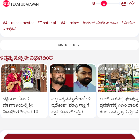
ಅ
ಅ
TEAM UDAYAVANI
#Accused arrested
#Teertahalli
#Agumbey
#ಆಗುಂಬೆ ಪೊಲೀಸ್ ಠಾಣಾ
#ಸರಣಿ ದ
ನ ಕಳ್ಳತನ
ADVERTISEMENT
ಇನ್ನಷ್ಟು ಸುದ್ದಿ ಈ ವಿಭಾಗದಿಂದ
17 hours ago
20 hours ago
22 hours ago
ದಕ್ಷಿಣ ಅಯೋಧ್ಯ
ಎಲ್ಲ ಸತ್ಯವನ್ನು ಹೇಳಬೇಕು..
ಲಾಲ್‌ಬಾಗ್‌ನಲ್ಲಿ ಫಲಪುಷ್ಪ
ಪರ್ತಗಾಳಿಯಲ್ಲಿ ಶ್ರೀ
ಪ್ರದೋಷ್‌ ʼಮಾಫಿ ಸಾಕ್ಷಿʼಗೆ
ಪ್ರದರ್ಶನಕ್ಕೆ ಸಿಎಂ ಚಾಲನೆ
ವಿದ್ಯಾಧೀಶ ತೀರ್ಥರ 10ನೇ
ಪ್ರಾಸಿಕ್ಯೂಷನ್ ಒಪ್ಪಿಗೆ
ಗಂಗ ಸಾಮ್ರಾಜ್ಯದ ವೈಭವ
ಚಾತುರ್ಮಾಸ್ಯ ವ್ರತ ಆರಂಭ