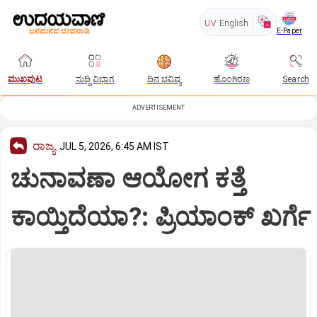
UV
English
E-Paper
ಮುಖಪುಟ
ಸುದ್ದಿ ವಿಭಾಗ
ದಿನ ಭವಿಷ್ಯ
ಹೊಂಗಿರಣ
Search
ADVERTISEMENT
ರಾಜ್ಯ
JUL 5, 2026, 6:45 AM IST
ಚುನಾವಣಾ ಆಯೋಗ ಕತ್ತೆ
ಕಾಯ್ತಿದೆಯಾ?: ಪ್ರಿಯಾಂಕ್ ಖರ್ಗೆ