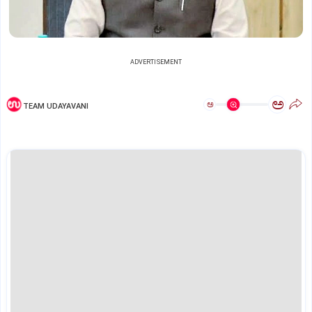
ADVERTISEMENT
ಅ
ಅ
TEAM UDAYAVANI