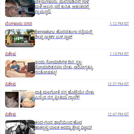
ಚಿಕ್ಕಮಗಳೂರು: ಮಲೆನಾಡಿನಲ್ಲಿ ಗಾಳಿ
ಮಳೆ ಅಬ್ಬರ; ಧರೆ ಕುಸಿತ, ಆತಂಕದಲ್ಲಿ
ಗ್ರಾಮಸ್ಥರು
ಬೆಂಗಳೂರು ನಗರ
1:12 PM IST
Bengaluru: ಹೊರವರ್ತುಲ ರಸ್ತೆಯಲ್ಲಿ
ಶೀಘ್ರ ಸ್ಮಾರ್ಟ್‌ ಬಸ್‌ ಸ್ಟಾಪ್‌
ವಿಶೇಷ
1:10 PM IST
ಇಂದು ಸೋಮಾರಿಗಳ ದಿನ: ಸ್ವಲ್ಪ
ಸೋಮಾರಿತನವೂ ಬೇಕು, ಆರೋಗ್ಯಕ್ಕೂ,
ಸಂತೋಷಕ್ಕೂ!
ವಿಶೇಷ
12:57 PM IST
ರಾತ್ರಿ ಮಲಗೋಕೆ ನನ್ನ ಹೊಟ್ಟೆಯೇ ಬೇಕು
ಎನ್ನುವ ನನ್ನ ಪ್ರೀತಿಯ ಗ್ಯಾಂಗ್!
ವಿಶೇಷ
12:47 PM IST
ಕಂದ-ಗಂಧ: ಶಾಲೆಯಿಂದ ಹೊರ
ಹಾಕಲ್ಪಟ್ಟ ಬಾಲಕ ಆದದ್ದು ಶ್ರೇಷ್ಠ ವಿಜ್ಞಾನಿ!