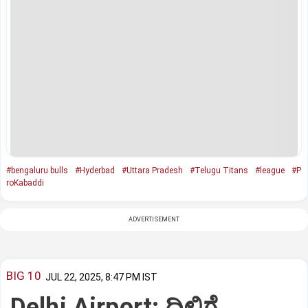
#bengaluru bulls
#Hyderbad
#Uttara Pradesh
#Telugu Titans
#league
#P
roKabaddi
ADVERTISEMENT
BIG 10
JUL 22, 2025, 8:47 PM IST
Delhi Airport: ದಿಲ್ಲಿಗೆ