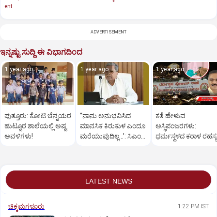
ent
ADVERTISEMENT
ಇನ್ನಷ್ಟು ಸುದ್ದಿ ಈ ವಿಭಾಗದಿಂದ
1 year ago
1 year ago
1 year ago
ಪುತ್ತೂರು: ಕೋಟಿ ಚೆನ್ನಯರ
“ನಾನು ಅನುಭವಿಸಿದ
ಕತೆ ಹೇಳುವ
ಹುಟ್ಟೂರ ಶಾಲೆಯಲ್ಲಿ ಅಷ್ಟ
ಮಾನಸಿಕ ಕಿರುಕುಳ ಎಂದೂ
ಅಸ್ಥಿಪಂಜರಗಳು:
ಅವಳಿಗಳು!
ಮರೆಯುವುದಿಲ್ಲ…’: ಸಿಎಂ
ಧರ್ಮಸ್ಥಳದ‌ ಕರಾಳ ರಹಸ್ಯ
ಸಿದ್ದರಾಮಯ್ಯ
ತೆರೆದಿಡಲಿದೆಯೇ ಡಿಎನ್
ಪರೀಕ್ಷೆ?
LATEST NEWS
ಚಿಕ್ಕಮಗಳೂರು
1:22 PM IST