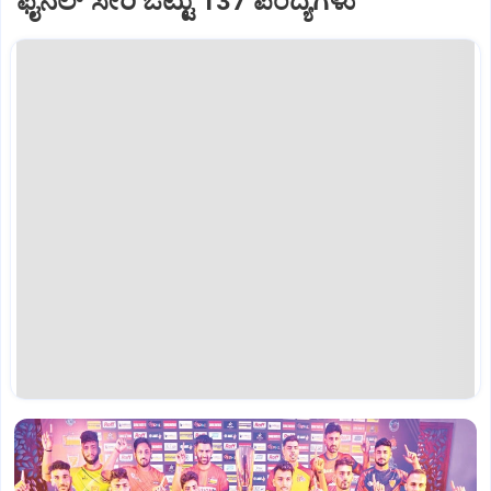
ಫೈನಲ್‌ ಸೇರಿ ಒಟ್ಟು 137 ಪಂದ್ಯಗಳು