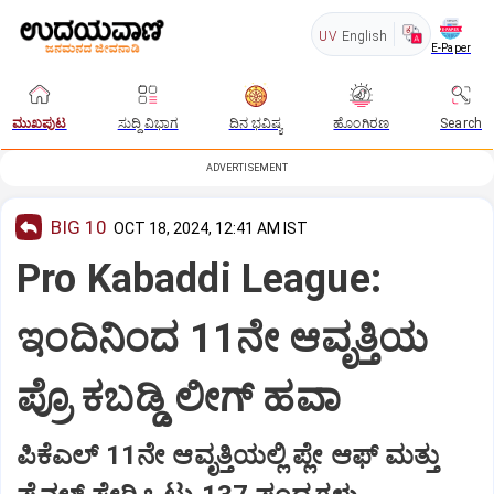
UV
English
E-Paper
ಮುಖಪುಟ
ಸುದ್ದಿ ವಿಭಾಗ
ದಿನ ಭವಿಷ್ಯ
ಹೊಂಗಿರಣ
Search
ADVERTISEMENT
BIG 10
OCT 18, 2024, 12:41 AM IST
Pro Kabaddi League:
ಇಂದಿನಿಂದ 11ನೇ ಆವೃತ್ತಿಯ
ಪ್ರೊ ಕಬಡ್ಡಿ ಲೀಗ್‌ ಹವಾ
ಪಿಕೆಎಲ್‌ 11ನೇ ಆವೃತ್ತಿಯಲ್ಲಿ ಪ್ಲೇ ಆಫ್ ಮತ್ತು