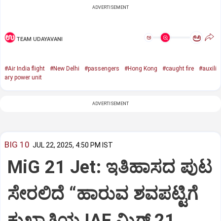
ADVERTISEMENT
ಅ
ಅ
TEAM UDAYAVANI
#Air India flight
#New Delhi
#passengers
#Hong Kong
#caught fire
#auxili
ary power unit
ADVERTISEMENT
BIG 10
JUL 22, 2025, 4:50 PM IST
MiG 21 Jet: ಇತಿಹಾಸದ ಪುಟ
ಸೇರಲಿದೆ “ಹಾರುವ ಶವಪಟ್ಟಿಗೆ
ಕುಖ್ಯಾತಿಯ IAF ಮಿಗ್‌ 21