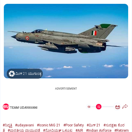
ಮಿಗ್‌ 21 ಯುಗಾಂತ್ಯ
ADVERTISEMENT
ಅ
ಅ
TEAM UDAYAVANI
#ನಿವೃತ್ತಿ
#udayavani
#Iconic MiG 21
#Poor Safety
#ಮಿಗ್‌ 21
#ಸುರಕ್ಷತಾ ಕೊರ
ತೆ
#ಭಾರತೀಯ ವಾಯುಪಡೆ
#ಸೋವಿಯತ್‌ ಒಕ್ಕೂಟ
#AIR
#Indian Airforce
#Retirem