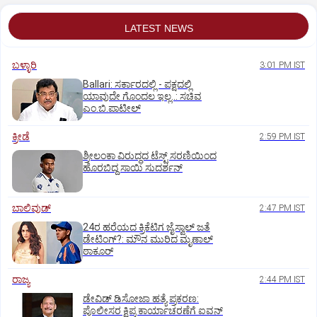
LATEST NEWS
ಬಳ್ಳಾರಿ
3:01 PM IST
Ballari: ಸರ್ಕಾರದಲ್ಲಿ - ಪಕ್ಷದಲ್ಲಿ
ಯಾವುದೇ ಗೊಂದಲ ಇಲ್ಲ..: ಸಚಿವ
ಎಂ.ಬಿ.ಪಾಟೀಲ್
ಕ್ರೀಡೆ
2:59 PM IST
ಶ್ರೀಲಂಕಾ ವಿರುದ್ಧದ ಟೆಸ್ಟ್ ಸರಣಿಯಿಂದ
ಹೊರಬಿದ್ದ ಸಾಯಿ ಸುದರ್ಶನ್
ಬಾಲಿವುಡ್‌
2:47 PM IST
24ರ ಹರೆಯದ ಕ್ರಿಕೆಟಿಗ ಜೈಸ್ವಾಲ್‌ ಜತೆ
ಡೇಟಿಂಗ್?:‌ ಮೌನ ಮುರಿದ ಮೃಣಾಲ್‌
ಠಾಕೂರ್
ರಾಜ್ಯ
2:44 PM IST
ಡೇವಿಡ್ ಡಿಸೋಜಾ ಹತ್ಯೆ ಪ್ರಕರಣ:
ಪೊಲೀಸರ ಕ್ಷಿಪ್ರ ಕಾರ್ಯಾಚರಣೆಗೆ ಐವನ್