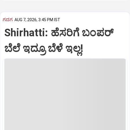
ಗದಗ
AUG 7, 2026, 3:45 PM IST
Shirhatti: ಹೆಸರಿಗೆ ಬಂಪರ್
ಬೆಲೆ ಇದ್ರೂ ಬೆಳೆ ಇಲ್ಲ!