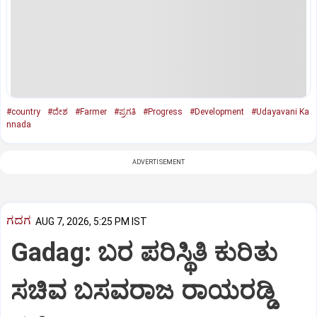
#country
#ದೇಶ
#Farmer
#ಪ್ರಗತಿ
#Progress
#Development
#Udayavani Ka
nnada
ADVERTISEMENT
ಗದಗ
AUG 7, 2026, 5:25 PM IST
Gadag: ಬರ ಪರಿಸ್ಥಿತಿ ಕುರಿತು
ಸಚಿವ ಬಸವರಾಜ ರಾಯರಡ್ಡಿ