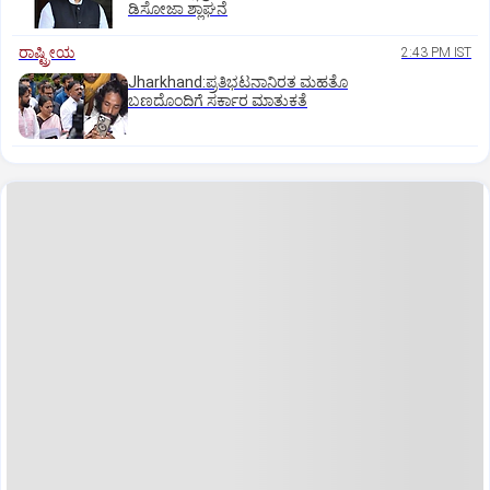
ಡಿಸೋಜಾ ಶ್ಲಾಘನೆ
ರಾಷ್ಟ್ರೀಯ
2:43 PM IST
Jharkhand:ಪ್ರತಿಭಟನಾನಿರತ ಮಹತೊ
ಬಣದೊಂದಿಗೆ ಸರ್ಕಾರ ಮಾತುಕತೆ