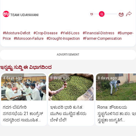
ಅ
ಅ
TEAM UDAYAVANI
#Moisture-Deficit
#Crop-Disease
#Yield-Loss
#Financial-Distress
#Bumper-
Price
#Monsoon-Failure
#Drought-Inspection
#Farmer-Compensation
ADVERTISEMENT
ಇನ್ನಷ್ಟು ಸುದ್ದಿ ಈ ವಿಭಾಗದಿಂದ
4 days ago
5 days ago
8 days ago
ಗದಗ-ಬೆಟಗೇರಿ
ಇಳುವರಿ ಭಾರಿ ಕುಸಿತ:
Rona: ಶೌಚಾಲಯ
ನಗರಸಭೆಯ 21 ಕಾಂಗ್ರೆಸ್
ಮುಗಿಲ ಮುಟ್ಟಿದ ಹೆಸರು
ಸ್ವಚ್ಛಗೊಳಿಸಿದ ತಾ.ಪಂ. ಇ
ಸದಸ್ಯರಿಂದ ಸಾಮೂಹಿಕ
ಬೇಳೆ ಬೆಲೆ!
ಸ್ವಚ್ಛತಾ ಜಾಗೃತಿಗೆ
ರಾಜೀನಾಮೆ!
ಸಾರ್ವಜನಿಕರ ಪ್ರಶಂಸೆ