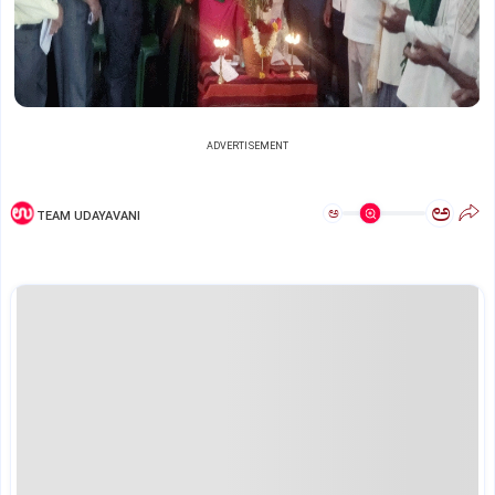
ADVERTISEMENT
ಅ
ಅ
TEAM UDAYAVANI