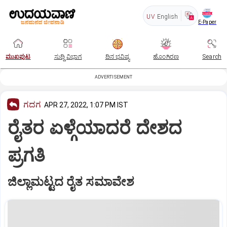
UV
English
E-Paper
ಮುಖಪುಟ
ಸುದ್ದಿ ವಿಭಾಗ
ದಿನ ಭವಿಷ್ಯ
ಹೊಂಗಿರಣ
Search
ADVERTISEMENT
ಗದಗ
APR 27, 2022, 1:07 PM IST
ರೈತರ ಏಳ್ಗೆಯಾದರೆ ದೇಶದ
ಪ್ರಗತಿ
ಜಿಲ್ಲಾಮಟ್ಟದ ರೈತ ಸಮಾವೇಶ