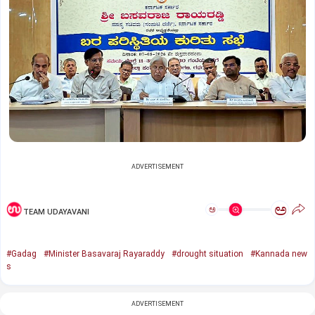
ADVERTISEMENT
ಅ
ಅ
TEAM UDAYAVANI
#Gadag
#Minister Basavaraj Rayaraddy
#drought situation
#Kannada new
s
ADVERTISEMENT