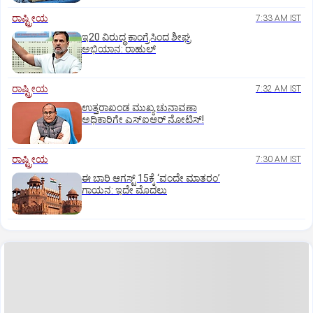
ರಾಷ್ಟ್ರೀಯ
7:33 AM IST
ಇ20 ವಿರುದ್ಧ ಕಾಂಗ್ರೆಸಿಂದ ಶೀಘ್ರ
ಅಭಿಯಾನ: ರಾಹುಲ್‌
ರಾಷ್ಟ್ರೀಯ
7:32 AM IST
ಉತ್ತರಾಖಂಡ ಮುಖ್ಯ ಚುನಾವಣಾ
ಅಧಿಕಾರಿಗೇ ಎಸ್‌ಐಆರ್ ನೋಟಿಸ್!
ರಾಷ್ಟ್ರೀಯ
7:30 AM IST
ಈ ಬಾರಿ ಆಗಸ್ಟ್‌ 15ಕ್ಕೆ ‘ವಂದೇ ಮಾತರಂ’
ಗಾಯನ: ಇದೇ ಮೊದಲು