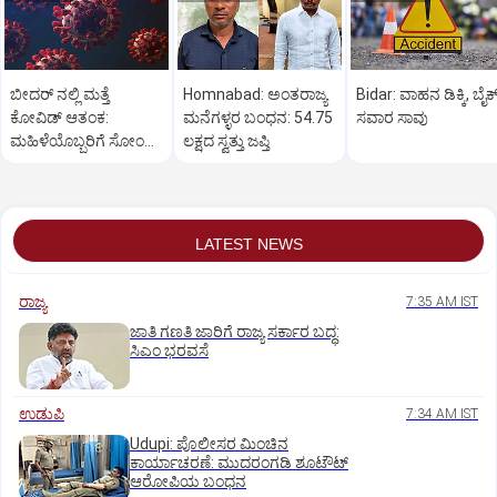
ಬೀದರ್ ನಲ್ಲಿ ಮತ್ತೆ
Homnabad: ಅಂತರಾಜ್ಯ
Bidar: ವಾಹನ ಡಿಕ್ಕಿ, ಬೈಕ
ಕೋವಿಡ್‌ ಆತಂಕ:
ಮನೆಗಳ್ಳರ ಬಂಧನ: 54.75
ಸವಾರ ಸಾವು
ಮಹಿಳೆಯೊಬ್ಬರಿಗೆ ಸೋಂಕು
ಲಕ್ಷದ ಸ್ವತ್ತು ಜಪ್ತಿ
ದೃಢ
LATEST NEWS
ರಾಜ್ಯ
7:35 AM IST
ಜಾತಿ ಗಣತಿ ಜಾರಿಗೆ ರಾಜ್ಯ ಸರ್ಕಾರ ಬದ್ಧ:
ಸಿಎಂ ಭರವಸೆ
ಉಡುಪಿ
7:34 AM IST
Udupi: ಪೊಲೀಸರ ಮಿಂಚಿನ
ಕಾರ್ಯಾಚರಣೆ: ಮುದರಂಗಡಿ ಶೂಟೌಟ್‌
ಆರೋಪಿಯ ಬಂಧನ