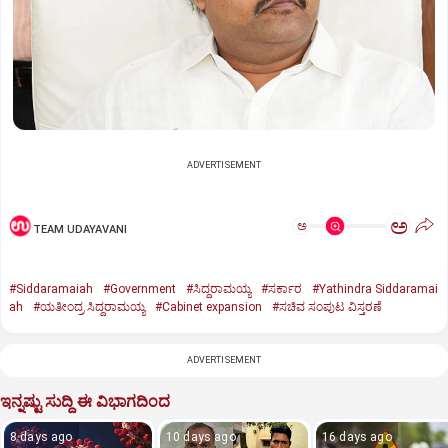
ADVERTISEMENT
ಅ
ಅ
TEAM UDAYAVANI
#Siddaramaiah
#Government
#ಸಿದ್ದರಾಮಯ್ಯ
#ಸರ್ಕಾರ
#Yathindra Siddaramai
ah
#ಯತೀಂದ್ರ ಸಿದ್ದರಾಮಯ್ಯ
#Cabinet expansion
#ಸಚಿವ ಸಂಪುಟ ವಿಸ್ತರಣೆ
ADVERTISEMENT
ಇನ್ನಷ್ಟು ಸುದ್ದಿ ಈ ವಿಭಾಗದಿಂದ
8 days ago
10 days ago
16 days ago