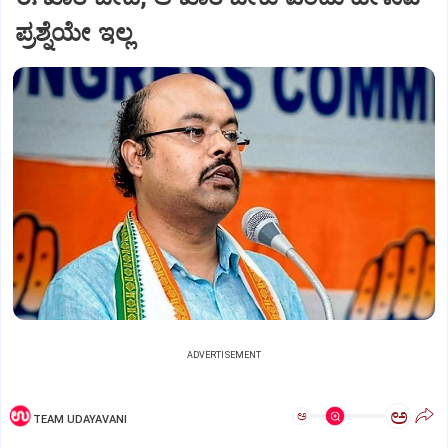
ಪ್ರಶ್ನೆಯೇ ಇಲ್ಲ
ADVERTISEMENT
ಅ
ಅ
TEAM UDAYAVANI