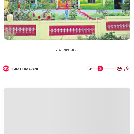
ADVERTISEMENT
ಅ
ಅ
TEAM UDAYAVANI