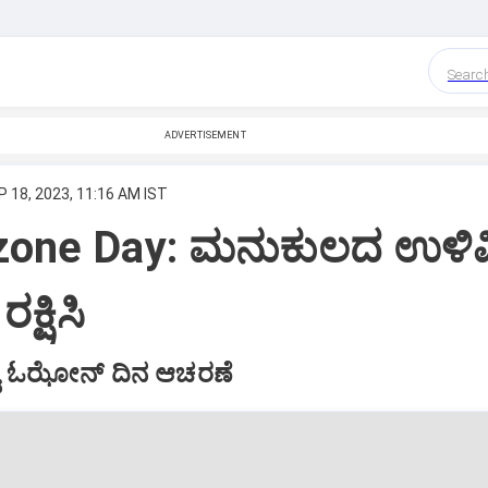
Searc
ADVERTISEMENT
P 18, 2023, 11:16 AM IST
zone Day: ಮನುಕುಲದ ಉಳಿವ
್ಷಿಸಿ
ಶ್ವ ಓಝೋನ್‌ ದಿನ ಆಚರಣೆ