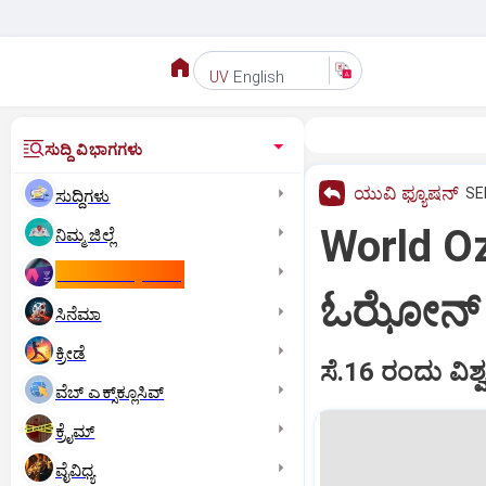
English
UV
ಸುದ್ದಿ ವಿಭಾಗಗಳು
ಯುವಿ ಫ್ಯೂಷನ್
SE
ಸುದ್ದಿಗಳು
World O
ನಿಮ್ಮ ಜಿಲ್ಲೆ
ಕಾಮನ್‌ ವೆಲ್ತ್‌ ಗೇಮ್ಸ್‌
ಓಝೋನ್‌ ರಕ
ಸಿನೆಮಾ
ಕ್ರೀಡೆ
ಸೆ.16 ರಂದು ವಿ
ವೆಬ್ ಎಕ್ಸ್‌ಕ್ಲೂಸಿವ್
ಕ್ರೈಮ್
ವೈವಿಧ್ಯ