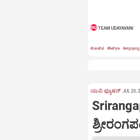
TEAM UDAYAVANI
#careful
#before
#enjoying
ಯುವಿ ಫ್ಯೂಷನ್
JUL 25, 
Sriranga
ಶ್ರೀರಂಗಪ