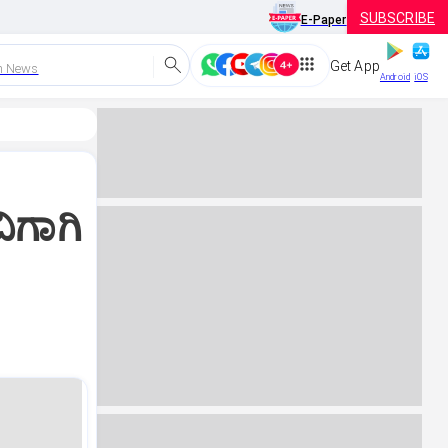
SUBSCRIBE
E-Paper
Get App
h News
Android
iOS
ಿಗಾಗಿ