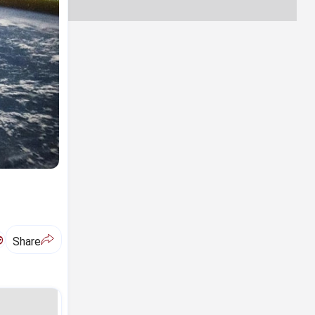
ಅ
Share