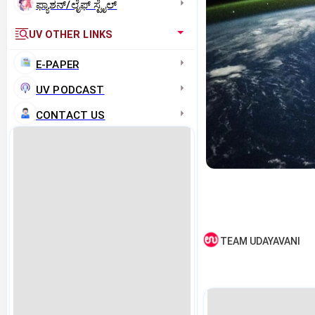
ಫ್ಯಾಶನ್/ಲೈಫ್‌ ಸ್ಟೈಲ್
UV OTHER LINKS
E-PAPER
UV PODCAST
CONTACT US
TEAM UDAYAVANI