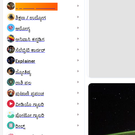
ಇಸ್ರೇಲ್- ಇರಾನ್‌ ಯುದ್ಧ
ಶಿಕ್ಷಣ / ಉದ್ಯೋಗ
ಆರೋಗ್ಯ
ಅನಿವಾಸಿ ಕನ್ನಡಿಗ
ಸೆಲೆಬ್ರಿಟಿ ಕಾರ್ನರ್‌
Explainer
ಜ್ಯೋತಿಷ್ಯ
ರಾಶಿ ಫಲ
ಪುಟಾಣಿ ಪ್ರಪಂಚ
ವೀಡಿಯೊ ಗ್ಯಾಲರಿ
ಫೋಟೋ ಗ್ಯಾಲರಿ
ರೀಲ್ಸ್