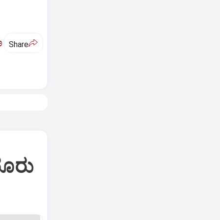
ಅ
Share
ರೂರು