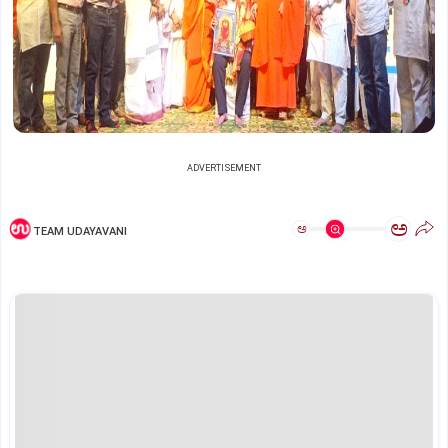
ADVERTISEMENT
ಅ
ಅ
TEAM UDAYAVANI