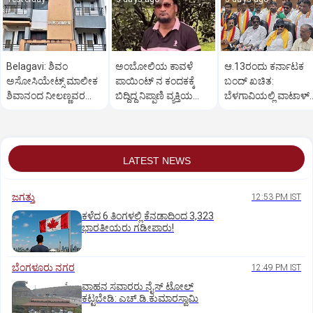
Belagavi: ಶಿವಂ
ಅಂಬೋಲಿಯ ಕಾವಳೆ‌
ಆ.13ರಂದು ಕರ್ನಾಟಕ
ಅಸೋಸಿಯೇಟ್ಸ್ ಮಾಲೀಕ
ಪಾಯಿಂಟ್ ನ ಕಂದಕಕ್ಕೆ
ಬಂದ್ ಖಚಿತ:
ಶಿವಾನಂದ ನೀಲಣ್ಣವರ
ಬಿದ್ದಿದ್ದ ನಿಪ್ಪಾಣಿ ವ್ಯಕ್ತಿಯ
ಬೆಳಗಾವಿಯಲ್ಲಿ ವಾಟಾಳ್
ಮನೆ ಮೇಲೆ ಇಡಿ‌ ದಾಳಿ
ಮೃತದೇಹ ಪತ್ತೆ
ನಾಗರಾಜ್ ಹೇಳಿಕೆ
LATEST NEWS
ಜಗತ್ತು
12:53 PM IST
ಕಳೆದ 6 ತಿಂಗಳಲ್ಲಿ ಕೆನಡಾದಿಂದ 3,323
ಭಾರತೀಯರು ಗಡೀಪಾರು!
ಬೆಂಗಳೂರು ನಗರ
12:49 PM IST
ವಾಹನ ಸವಾರರು ನೈಸ್‌ ಟೋಲ್‌
ಕಟ್ಟಬೇಡಿ: ಎಚ್‌.ಡಿ.ಕುಮಾರಸ್ವಾಮಿ