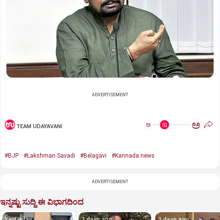
ADVERTISEMENT
ಅ
ಅ
TEAM UDAYAVANI
#BJP
#Lakshman Savadi
#Belagavi
#Kannada news
ADVERTISEMENT
ಇನ್ನಷ್ಟು ಸುದ್ದಿ ಈ ವಿಭಾಗದಿಂದ
Yesterday
3 days ago
3 days ago