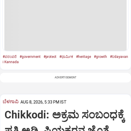
#ಪರಂಪರೆ
#government
#protect
#ಧಾರ್ಮಿಕ
#heritage
#growth
#Udayavan
i Kannada
ADVERTISEMENT
ಬೆಳಗಾವಿ
AUG 8, 2026, 5:33 PM IST
Chikkodi: ಅಕ್ರಮ ಸಂಬಂಧಕ್ಕೆ
ಪತಿ ಅಡ್ಡಿ, ಪ್ರಿಯಕರನ ಜೊತೆ