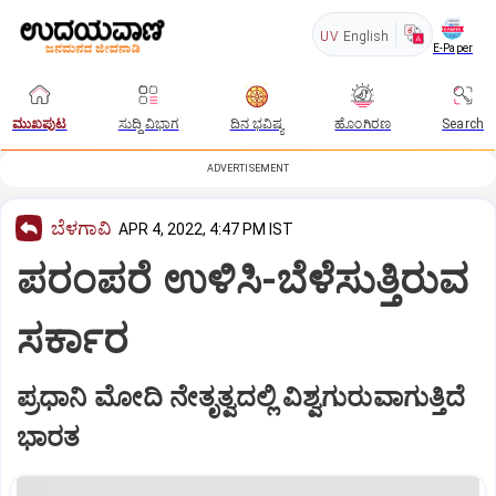
UV
English
E-Paper
ಮುಖಪುಟ
ಸುದ್ದಿ ವಿಭಾಗ
ದಿನ ಭವಿಷ್ಯ
ಹೊಂಗಿರಣ
Search
ADVERTISEMENT
ಬೆಳಗಾವಿ
APR 4, 2022, 4:47 PM IST
ಪರಂಪರೆ ಉಳಿಸಿ-ಬೆಳೆಸುತ್ತಿರುವ
ಸರ್ಕಾರ
ಪ್ರಧಾನಿ ಮೋದಿ ನೇತೃತ್ವದಲ್ಲಿ ವಿಶ್ವಗುರುವಾಗುತ್ತಿದೆ
ಭಾರತ