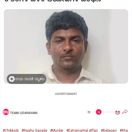
ರಾಘು ಗಾವಡೆ -ಮೃತರು
ADVERTISEMENT
ಅ
ಅ
TEAM UDAYAVANI
#Chikkodi
#Raghu Gavade
#Murder
#Extramarital Affair
#Belagavi
#Kha