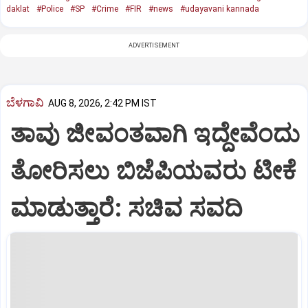
daklat
#Police
#SP
#Crime
#FIR
#news
#udayavani kannada
ADVERTISEMENT
ಬೆಳಗಾವಿ
AUG 8, 2026, 2:42 PM IST
ತಾವು ಜೀವಂತವಾಗಿ ಇದ್ದೇವೆಂದು
ತೋರಿಸಲು ಬಿಜೆಪಿಯವರು ಟೀಕೆ
ಮಾಡುತ್ತಾರೆ: ಸಚಿವ ಸವದಿ