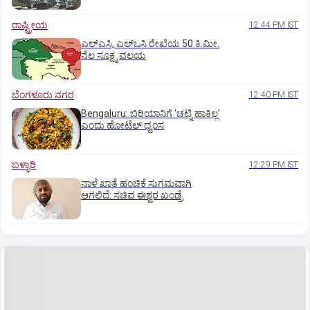
ರಾಷ್ಟ್ರೀಯ
12:44 PM IST
ಎಲ್‌ಎಸಿ, ಎಲ್‌ಒಸಿ ರೇಖೆಯ 50 ಕಿ.ಮೀ.
ನೆಲ ಸೂಕ್ಷ್ಮ ವಲಯ
ಬೆಂಗಳೂರು ನಗರ
12:40 PM IST
Bengaluru: ಬಿರಿಯಾನಿಗೆ ‘ಚಟ್ನಿ ಹಾಕಿಲ್ಲ’
ಎಂದು ಹೋಟೆಲ್‌ ಧ್ವಂಸ
ಬಳ್ಳಾರಿ
12:29 PM IST
ನಾಳೆ ಖಾತೆ ಹಂಚಿಕೆ ಸುಗಮವಾಗಿ
ಆಗಲಿದೆ: ಸಚಿವ ಈಶ್ವರ ಖಂಡ್ರೆ