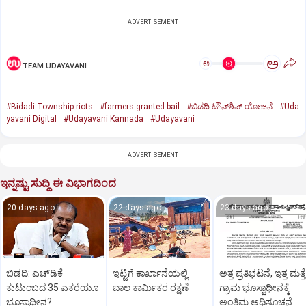
ADVERTISEMENT
ಅ
ಅ
TEAM UDAYAVANI
#Bidadi Township riots
#farmers granted bail
#ಬಿಡದಿ ಟೌನ್‌ಶಿಪ್‌ ಯೋಜನೆ
#Uda
yavani Digital
#Udayavani Kannada
#Udayavani
ADVERTISEMENT
ಇನ್ನಷ್ಟು ಸುದ್ದಿ ಈ ವಿಭಾಗದಿಂದ
20 days ago
22 days ago
23 days ago
ಬಿಡದಿ: ಎಚ್‌ಡಿಕೆ
ಇಟ್ಟಿಗೆ ಕಾರ್ಖಾನೆಯಲ್ಲಿ
ಅತ್ತ ಪ್ರತಿಭಟನೆ, ಇತ್ತ ಮತ್ತ
ಕುಟುಂಬದ 35 ಎಕರೆಯೂ
ಬಾಲ ಕಾರ್ಮಿಕರ ರಕ್ಷಣೆ
ಗ್ರಾಮ ಭೂಸ್ವಾಧೀನಕ್ಕೆ
ಭೂಸ್ವಾಧೀನ?
ಅಂತಿಮ ಅಧಿಸೂಚನೆ