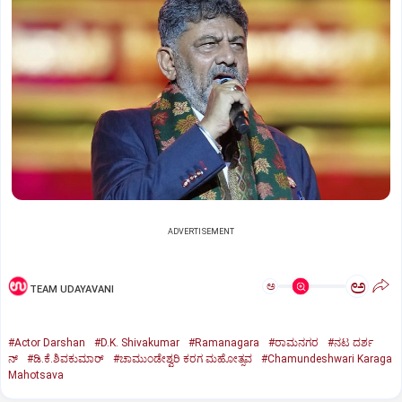
ADVERTISEMENT
ಅ
ಅ
TEAM UDAYAVANI
#Actor Darshan
#D.K. Shivakumar
#Ramanagara
#ರಾಮನಗರ
#ನಟ ದರ್ಶ
ನ್
#ಡಿ.ಕೆ.ಶಿವಕುಮಾರ್
#ಚಾಮುಂಡೇಶ್ವರಿ ಕರಗ ಮಹೋತ್ಸವ
#Chamundeshwari Karaga
Mahotsava