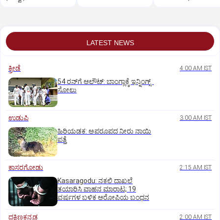
LATEST NEWS
ಕ್ರೀಡೆ
4:00 AM IST
54 ರನ್‌ಗೆ ಆಲೌಟ್‌: ಬಾಂಗ್ಲಾಕ್ಕೆ ಇನ್ನಿಂಗ್ಸ್‌
ಸೋಲು
ಉಡುಪಿ
3:00 AM IST
ಹಿರಿಯಡಕ: ಅಪರೂಪದ ನೀರು ನಾಯಿ
ಪತ್ತೆ
ಕಾಸರಗೋಡು
2:15 AM IST
Kasaragodu: ನಕಲಿ ದಾಖಲೆ
ತಯಾರಿಸಿ ವಾಹನ ಮಾರಾಟ; 19
ವರ್ಷಗಳ ಬಳಿಕ ಆರೋಪಿಯ ಬಂಧನ
ದಕ್ಷಿಣಕನ್ನಡ
2:00 AM IST