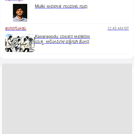
Mulki: ಅಪಘಾತ: ಗಾಯಾಳು ಸಾವು
ಕಾಸರಗೋಡು
12:45 AM IST
Kasaragodu: ಬಾಲಕನ ಅಪಹರಣ
ಯತ್ನ : ಆರೋಪಿಗಳ ಪತ್ತೆಗಾಗಿ ಶೋಧ