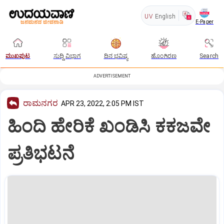
UV
English
E-Paper
ಮುಖಪುಟ
ಸುದ್ದಿ ವಿಭಾಗ
ದಿನ ಭವಿಷ್ಯ
ಹೊಂಗಿರಣ
Search
ADVERTISEMENT
ರಾಮನಗರ
APR 23, 2022, 2:05 PM IST
ಹಿಂದಿ ಹೇರಿಕೆ ಖಂಡಿಸಿ ಕಕಜವೇ
ಪ್ರತಿಭಟನೆ