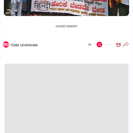
ADVERTISEMENT
ಅ
ಅ
TEAM UDAYAVANI