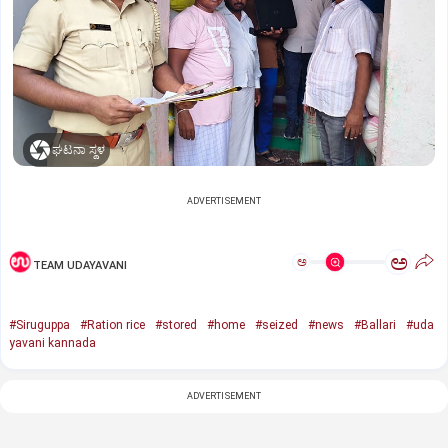
ಘಟನಾ ಸ್ಥಳ
ADVERTISEMENT
ಅ
ಅ
TEAM UDAYAVANI
#Siruguppa
#Ration rice
#stored
#home
#seized
#news
#Ballari
#uda
yavani kannada
ADVERTISEMENT