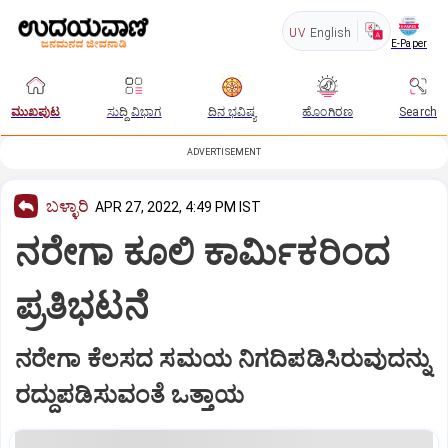
UV
English
E-Paper
ಮುಖಪುಟ
ಸುದ್ದಿ ವಿಭಾಗ
ದಿನ ಭವಿಷ್ಯ
ಹೊಂಗಿರಣ
Search
ADVERTISEMENT
ಬಳ್ಳಾರಿ
APR 27, 2022, 4:49 PM IST
ನರೇಗಾ ಕೂಲಿ ಕಾರ್ಮಿಕರಿಂದ
ಪ್ರತಿಭಟನೆ
ನರೇಗಾ ಕೆಲಸದ ಸಮಯ ನಿಗದಿಪಡಿಸಿರುವುದನ್ನು
ರದ್ದುಪಡಿಸುವಂತೆ ಒತ್ತಾಯ