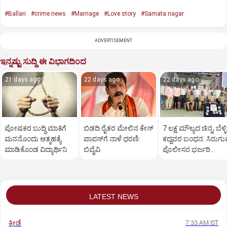
#Ballari
#crime news
#Marriage
#Love story
#Samata nagar
ADVERTISEMENT
ಇನ್ನಷ್ಟು ಸುದ್ದಿ ಈ ವಿಭಾಗದಿಂದ
21 days ago
22 days ago
22 days ago
ಪೋಷಕರ ಬುದ್ಧಿ ಮಾತಿಗೆ
ಬಿಡದಿ ರೈತರ ಮೇಲಿನ ಕೇಸ್‌
7 ಲಕ್ಷ ಮೌಲ್ಯದ ಚಿನ್ನ, ಬೆಳ್ಳಿ
ಮನನೊಂದು ಆತ್ಮಹತ್ಯೆ
ವಾಪಸ್‌ಗೆ ನಾಳೆ ಧರಣಿ:
ಕದ್ದವರ ಬಂಧನ: ಸಿರುಗುಪ
ಮಾಡಿಕೊಂಡ ವಿದ್ಯಾರ್ಥಿನಿ
ಬಿವೈವಿ
ಪೊಲೀಸರ ಭರ್ಜರಿ
ಕಾರ್ಯಾಚರಣೆ
LATEST NEWS
ಕ್ರೀಡೆ
7:33 AM IST