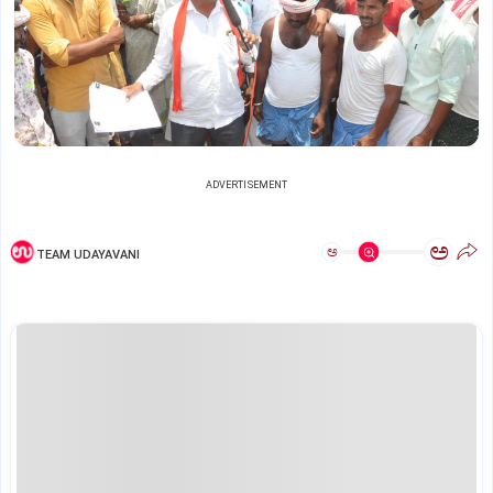
ADVERTISEMENT
ಅ
ಅ
TEAM UDAYAVANI