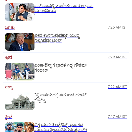
ಎಸ್‌ಎಐನಲ್ಲಿ ತರಬೇತುದಾರರ ಅಭಾವ:
ಮಾಂಡವೀಯ
ಜಗತ್ತು
7:25 AM IST
ಜೀವ ಉಳಿಸುವುದಕ್ಕಾಗಿ ಯುದ್ಧ
ನಿಲ್ಲಿಸಿದೆವು: ಟ್ರಂಪ್‌
ಕ್ರೀಡೆ
7:23 AM IST
ಲಂಕಾ ಟೆಸ್ಟ್‌ ಗೆ ಭಾರತ ಸಿದ್ಧ: ಗೌತಮ್‌
ಗಂಭೀರ್‌
ರಾಜ್ಯ
7:22 AM IST
"ಕೈ' ಪಾಳೆಯದಲ್ಲಿ ಈಗ ಖಾತೆ ಹಂಚಿಕೆ
ಬಿಕ್ಕಟ್ಟು
ಕ್ರೀಡೆ
7:17 AM IST
ವಿಶ್ವ ಯು-20 ಆತ್ಲೆಟಿಕ್ಸ್‌ : ಭಾರತದ
ಮೂವರು ಕ್ರೀಡಾಪಟುಗಳು ಫೈನಲ್‌ಗೆ