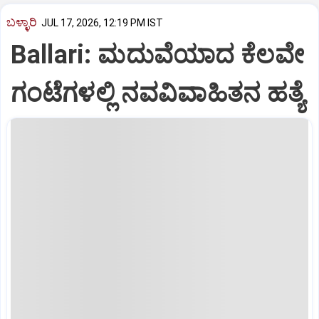
ಬಳ್ಳಾರಿ
JUL 17, 2026, 12:19 PM IST
Ballari: ಮದುವೆಯಾದ ಕೆಲವೇ
ಗಂಟೆಗಳಲ್ಲಿ ನವವಿವಾಹಿತನ ಹತ್ಯೆ