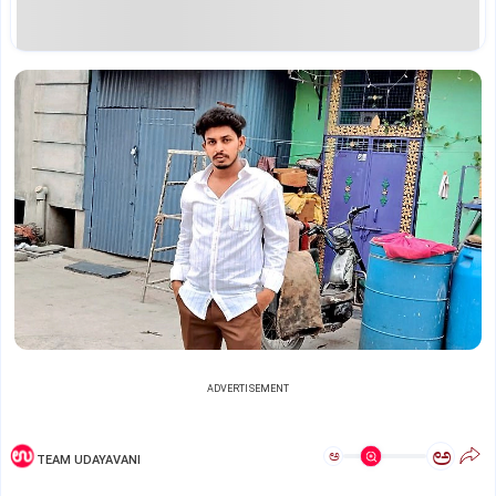
ADVERTISEMENT
ಅ
ಅ
TEAM UDAYAVANI