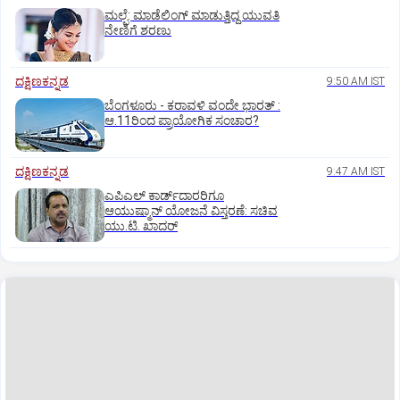
ಮಲ್ಪೆ: ಮಾಡೆಲಿಂಗ್ ಮಾಡುತ್ತಿದ್ದ ಯುವತಿ
ನೇಣಿಗೆ ಶರಣು
ದಕ್ಷಿಣಕನ್ನಡ
9:50 AM IST
ಬೆಂಗಳೂರು - ಕರಾವಳಿ ವಂದೇ ಭಾರತ್‌ :
ಆ.11ರಿಂದ ಪ್ರಾಯೋಗಿಕ ಸಂಚಾರ?
ದಕ್ಷಿಣಕನ್ನಡ
9:47 AM IST
ಎಪಿಎಲ್‌ ಕಾರ್ಡ್‌ದಾರರಿಗೂ
ಆಯುಷ್ಮಾನ್‌ ಯೋಜನೆ ವಿಸ್ತರಣೆ: ಸಚಿವ
ಯು.ಟಿ. ಖಾದರ್