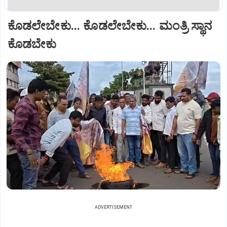
ಕೊಡಲೇಬೇಕು... ಕೊಡಲೇಬೇಕು... ಮಂತ್ರಿ ಸ್ಥಾನ
ಕೊಡಬೇಕು
ADVERTISEMENT