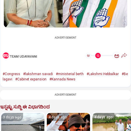
ADVERTISEMENT
ಅ
ಅ
TEAM UDAYAVANI
#Congress
#lakshman savadi
#ministerial berth
#Lakshmi Hebbalkar
#Be
lagavi
#Cabinet expansion
#Kannada News
ADVERTISEMENT
ಇನ್ನಷ್ಟು ಸುದ್ದಿ ಈ ವಿಭಾಗದಿಂದ
3 days ago
4 days ago
4 days ago