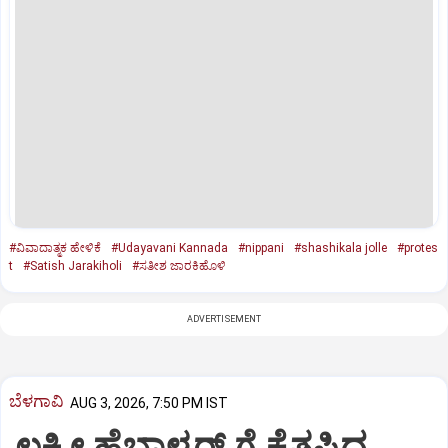
#ವಿವಾದಾತ್ಮಕ ಹೇಳಿಕೆ
#Udayavani Kannada
#nippani
#shashikala jolle
#protes
t
#Satish Jarakiholi
#ಸತೀಶ ಜಾರಕಿಹೊಳಿ
ADVERTISEMENT
ಬೆಳಗಾವಿ
AUG 3, 2026, 7:50 PM IST
ಲಕ್ಷ್ಮೀ ಹೆಬ್ಬಾಳ್ಕರ್ ಗೆ ಕೈತಪ್ಪಿದ