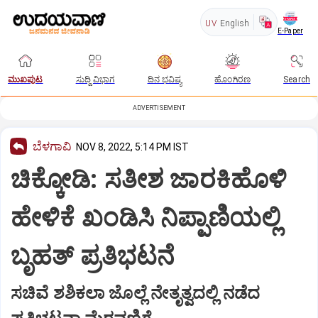
UV
English
E-Paper
ಮುಖಪುಟ
ಸುದ್ದಿ ವಿಭಾಗ
ದಿನ ಭವಿಷ್ಯ
ಹೊಂಗಿರಣ
Search
ADVERTISEMENT
ಬೆಳಗಾವಿ
NOV 8, 2022, 5:14 PM IST
ಚಿಕ್ಕೋಡಿ: ಸತೀಶ ಜಾರಕಿಹೊಳಿ
ಹೇಳಿಕೆ ಖಂಡಿಸಿ ನಿಪ್ಪಾಣಿಯಲ್ಲಿ
ಬೃಹತ್ ಪ್ರತಿಭಟನೆ
ಸಚಿವೆ ಶಶಿಕಲಾ ಜೊಲ್ಲೆ ನೇತೃತ್ವದಲ್ಲಿ ನಡೆದ