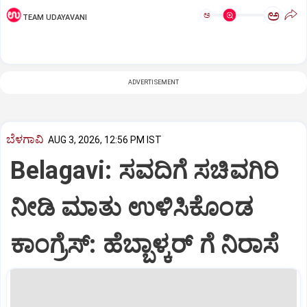
ಅ
ಅ
TEAM UDAYAVANI
ADVERTISEMENT
ಬೆಳಗಾವಿ
AUG 3, 2026, 12:56 PM IST
Belagavi: ಸವದಿಗೆ ಸಚಿವಗಿರಿ
ನೀಡಿ ಮಾತು ಉಳಿಸಿಕೊಂಡ
ಕಾಂಗ್ರೆಸ್:‌ ಹೆಬ್ಬಾಳ್ಕರ್‌ ಗೆ ನಿರಾಸೆ