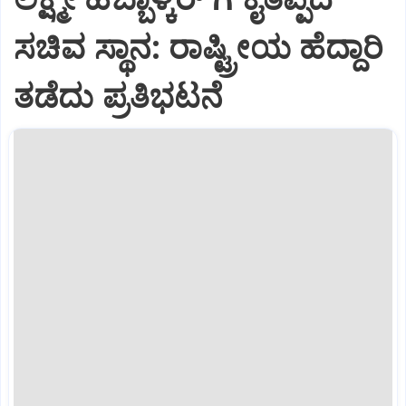
ಸಚಿವ ಸ್ಥಾನ: ರಾಷ್ಟ್ರೀಯ ಹೆದ್ದಾರಿ
ತಡೆದು ಪ್ರತಿಭಟನೆ