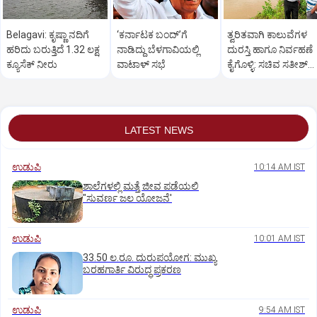
Belagavi: ಕೃಷ್ಣಾ ನದಿಗೆ
‘ಕರ್ನಾಟಕ ಬಂದ್‌’ಗೆ
ತ್ವರಿತವಾಗಿ ಕಾಲುವೆಗಳ
ಹರಿದು ಬರುತ್ತಿದೆ 1.32 ಲಕ್ಷ
ನಾಡಿದ್ದು ಬೆಳಗಾವಿಯಲ್ಲಿ
ದುರಸ್ತಿ ಹಾಗೂ ನಿರ್ವಹಣೆ
ಕ್ಯೂಸೆಕ್ ನೀರು
ವಾಟಾಳ್ ಸಭೆ
ಕೈಗೊಳ್ಳಿ: ಸಚಿವ ಸತೀಶ್‌
ಜಾರಕಿಹೊಳಿ
LATEST NEWS
ಉಡುಪಿ
10:14 AM IST
ಶಾಲೆಗಳಲ್ಲಿ ಮತ್ತೆ ಜೀವ ಪಡೆಯಲಿ
"ಸುವರ್ಣ ಜಲ ಯೋಜನೆ'
ಉಡುಪಿ
10:01 AM IST
33.50 ಲ.ರೂ. ದುರುಪಯೋಗ: ಮುಖ್ಯ
ಬರಹಗಾರ್ತಿ ವಿರುದ್ಧ ಪ್ರಕರಣ
ಉಡುಪಿ
9:54 AM IST