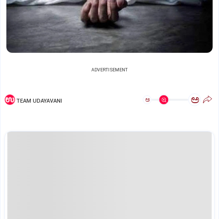
ADVERTISEMENT
ಅ
ಅ
TEAM UDAYAVANI