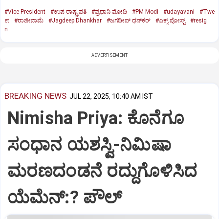
#Vice President
#ಉಪ ರಾಷ್ಟ್ರಪತಿ
#ಪ್ರಧಾನಿ ಮೋದಿ
#PM Modi
#udayavani
#Twe
et
#ರಾಜೀನಾಮೆ
#Jagdeep Dhankhar
#ಜಗದೀಪ್‌ ಧನ್‌ಕರ್‌
#ಎಕ್ಸ್‌ ಪೋಸ್ಟ್
#resig
n
ADVERTISEMENT
BREAKING NEWS
JUL 22, 2025, 10:40 AM IST
Nimisha Priya: ಕೊನೆಗೂ
ಸಂಧಾನ ಯಶಸ್ವಿ-ನಿಮಿಷಾ
ಮರಣದಂಡನೆ ರದ್ದುಗೊಳಿಸಿದ
ಯೆಮೆನ್:? ಪೌಲ್