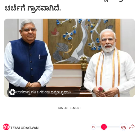
ಚರ್ಚೆಗೆ ಗ್ರಾಸವಾಗಿದೆ.
ಉಪರಾಷ್ಟ್ರಪತಿ ಜಗದೀಪ್‌ ಧನ್ಕರ್-ಪ್ರಧಾನಿ ಮೋದಿ
ADVERTISEMENT
ಅ
ಅ
TEAM UDAYAVANI