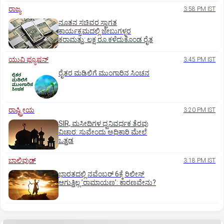
ರಾಜ್ಯ
3:58 PM IST
ನೂತನ ಸಚಿವರ ಸ್ವಾಗತ
ಕಾರ್ಯಕ್ರಮದಲ್ಲಿ ಜೇಬುಗಳ್ಳರ
ಕರಾಮತ್ತು: ಲಕ್ಷ ರೂ.ಕಳೆದುಕೊಂಡ ರೈತ
ಯುವಿ ಫ್ಯೂಷನ್
3:45 PM IST
ರೈತರ ಮಡಿಲಿಗೆ ಮುಂಗಾರಿನ ಸಿಂಚನ
ರಾಷ್ಟ್ರೀಯ
3:20 PM IST
SIR, ಮಸೀದಿಗಳ ಧ್ವನಿವರ್ಧಕ ತೆರವು
ವಿಚಾರ: ಸುವೇಂದು ಅಧಿಕಾರಿ ಮೇಲೆ
ಒತ್ತಡ
ಬಾಲಿವುಡ್‌
3:18 PM IST
ಭಾರತದಲ್ಲಿ ನವೆಂಬರ್‌ 6ಕ್ಕೆ ರಿಲೀಸ್‌
ಆಗುತ್ತಿಲ್ಲ ʼರಾಮಾಯಣʼ: ಕಾರಣವೇನು?