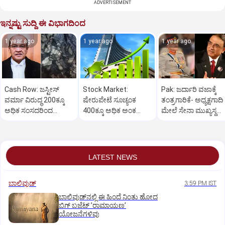
ADVERTISEMENT
ಇನ್ನಷ್ಟು ಸುದ್ದಿ ಈ ವಿಭಾಗದಿಂದ
1 year ago
1 year ago
1 year ago
Cash Row: ಜಸ್ಟೀಸ್‌
Stock Market:
Pak: ಜರ್ದಾರಿ ವಜಾಕ್ಕೆ
ವರ್ಮಾ ವಿರುದ್ಧ 200ಕ್ಕೂ
ಷೇರುಪೇಟೆ ಸೂಚ್ಯಂಕ
ತಂತ್ರಗಾರಿಕೆ- ಅಧ್ಯಕ್ಷಗಾದಿ
ಅಧಿಕ ಸಂಸದರಿಂದ
400ಕ್ಕೂ ಅಧಿಕ ಅಂಕ
ಮೇಲೆ ಸೇನಾ ಮುಖ್ಯಸ್ಥ
ಮಹಾಭಿಯೋಗಕ್ಕೆ
ಜಿಗಿತ-ದಿನಾಂತ್ಯದ
ಮುನೀರ್ ಚಿತ್ತ!
ಕೋರಿಕೆ…
ವಹಿವಾಟು ಅಂತ್ಯ
LATEST NEWS
ಬಾಲಿವುಡ್‌
3:59 PM IST
ಬಾಲಿವುಡ್‌ನಲ್ಲಿ ಈ ಹಿಂದೆ ನಿಂತು ಹೋದ
ಬಿಗ್‌ ಬಜೆಟ್ ʼರಾಮಾಯಣʼ‌
ಯೋಜನೆಗಳಿವು