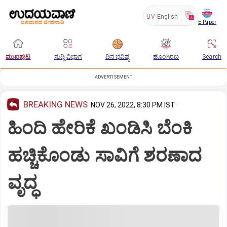
UV
English
E-Paper
ಮುಖಪುಟ
ಸುದ್ದಿ ವಿಭಾಗ
ದಿನ ಭವಿಷ್ಯ
ಹೊಂಗಿರಣ
Search
ADVERTISEMENT
BREAKING NEWS
NOV 26, 2022, 8:30 PM IST
ಹಿಂದಿ ಹೇರಿಕೆ ಖಂಡಿಸಿ ಬೆಂಕಿ
ಹಚ್ಚಿಕೊಂಡು ಸಾವಿಗೆ ಶರಣಾದ
ವೃದ್ಧ