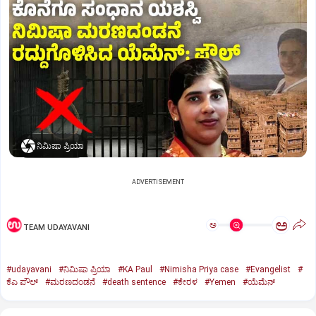
ನಿಮಿಷಾ ಪ್ರಿಯಾ
ADVERTISEMENT
ಅ
ಅ
TEAM UDAYAVANI
#udayavani
#ನಿಮಿಷಾ ಪ್ರಿಯಾ
#KA Paul
#Nimisha Priya case
#Evangelist
#
ಕೆಎ ಪೌಲ್
#ಮರಣದಂಡನೆ
#death sentence
#ಕೇರಳ
#Yemen
#ಯೆಮೆನ್‌