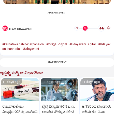
ADVERTISEMENT
ಅ
ಅ
TEAM UDAYAVANI
#karnataka cabinet expansion
#ಸಂಪುಟ ವಿಸ್ತರಣೆ
#Udayavani Digital
#Udayav
ani Kannada
#Udayavani
ADVERTISEMENT
ಇನ್ನಷ್ಟು ಸುದ್ದಿ ಈ ವಿಭಾಗದಿಂದ
11 days ago
11 days ago
11 days ago
ರಾಜ್ಯದ ಕಾಲೇಜು
ವೈದ್ಯ ವಿದ್ಯಾರ್ಥಿಗಳಿಗೆ ಎ.ಐ.
ಆ.13ರಿಂದ ಮುಂಗಾರು
ವಿದ್ಯಾರ್ಥಿಗಳಿಗಿನ್ನು ಎಚ್‌ಐವಿ
ಆಧಾರಿತ ಕೌಶಲ್ಯ ತರಬೇತಿ
ಅಧಿವೇಶನ: ಸಿಎಂ