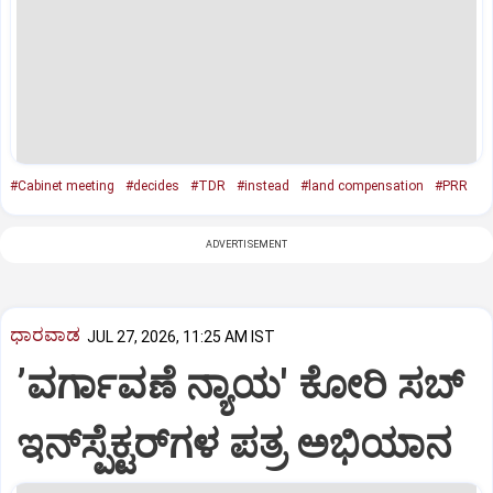
#Cabinet meeting
#decides
#TDR
#instead
#land compensation
#PRR
ADVERTISEMENT
ಧಾರವಾಡ
JUL 27, 2026, 11:25 AM IST
ʼವರ್ಗಾವಣೆ ನ್ಯಾಯ' ಕೋರಿ ಸಬ್‌
ಇನ್‌ಸ್ಪೆಕ್ಟರ್‌ಗಳ ಪತ್ರ ಅಭಿಯಾನ