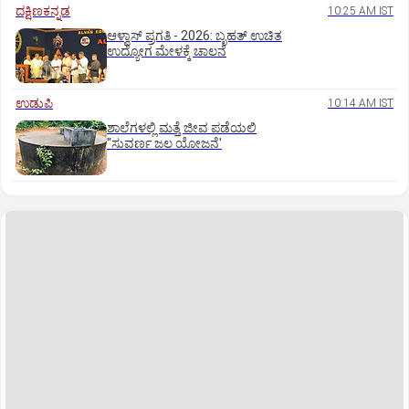
ದಕ್ಷಿಣಕನ್ನಡ
10:25 AM IST
ಆಳ್ವಾಸ್‌ ಪ್ರಗತಿ - 2026: ಬೃಹತ್ ಉಚಿತ
ಉದ್ಯೋಗ ಮೇಳಕ್ಕೆ ಚಾಲನೆ
ಉಡುಪಿ
10:14 AM IST
ಶಾಲೆಗಳಲ್ಲಿ ಮತ್ತೆ ಜೀವ ಪಡೆಯಲಿ
"ಸುವರ್ಣ ಜಲ ಯೋಜನೆ'