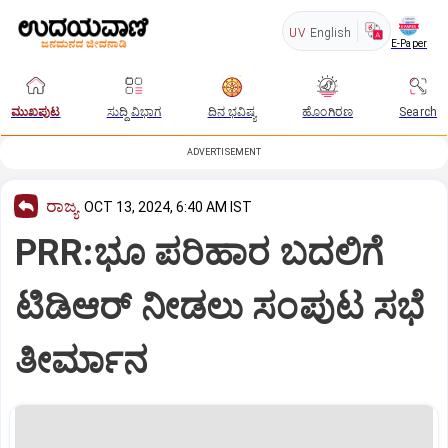
UV
English
E-Paper
ಮುಖಪುಟ
ಸುದ್ದಿ ವಿಭಾಗ
ದಿನ ಭವಿಷ್ಯ
ಹೊಂಗಿರಣ
Search
ADVERTISEMENT
ರಾಜ್ಯ
OCT 13, 2024, 6:40 AM IST
PRR:ಭೂ ಪರಿಹಾರ ಬದಲಿಗೆ
ಟಿಡಿಆರ್‌ ನೀಡಲು ಸಂಪುಟ ಸಭೆ
ತೀರ್ಮಾನ