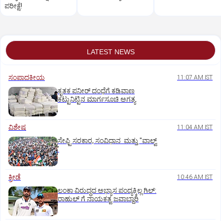
ಪರೀಕ್ಷೆ!
LATEST NEWS
ಸಂಪಾದಕೀಯ
11:07 AM IST
ಕೃತಕ ಪನೀರ್‌ ದಂಧೆಗೆ ಕಡಿವಾಣ
ಕಟ್ಟುನಿಟ್ಟಿನ ಮಾರ್ಗಸೂಚಿ ಅಗತ್ಯ
ವಿಶೇಷ
11:04 AM IST
ಸೇಫ್ಟಿ ಸರಕಾರ, ಸಂವಿಧಾನ ಮತ್ತು "ವಾಲ್ವ್
'
ಕ್ರೀಡೆ
10:46 AM IST
ಲಂಕಾ ವಿರುದ್ಧದ ಅಭ್ಯಾಸ ಪಂದ್ಯಕ್ಕಿಲ್ಲ ಗಿಲ್:‌
ರಾಹುಲ್‌ ಗೆ ನಾಯಕತ್ವ ಜವಾಬ್ದಾರಿ