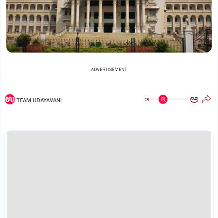
ADVERTISEMENT
ಅ
ಅ
TEAM UDAYAVANI