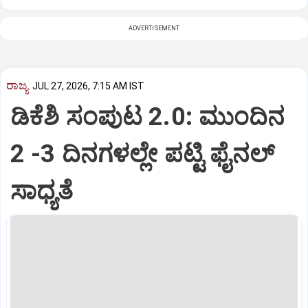
ADVERTISEMENT
ರಾಜ್ಯ
JUL 27, 2026, 7:15 AM IST
ಡಿಕೆಶಿ ಸಂಪುಟ 2.0: ಮುಂದಿನ
2 -3 ದಿನಗಳಲ್ಲೇ ಪಟ್ಟಿ ಫೈನಲ್‌
ಸಾಧ್ಯತೆ