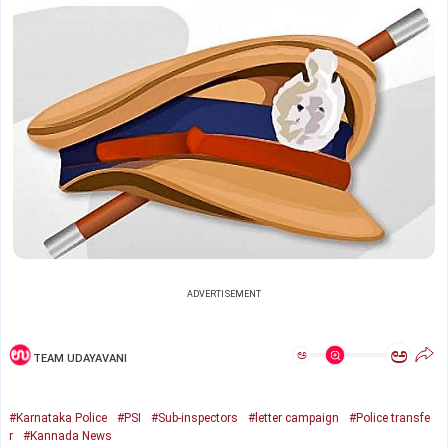
ADVERTISEMENT
ಅ
ಅ
TEAM UDAYAVANI
#Karnataka Police
#PSI
#Sub-inspectors
#letter campaign
#Police transfe
r
#Kannada News