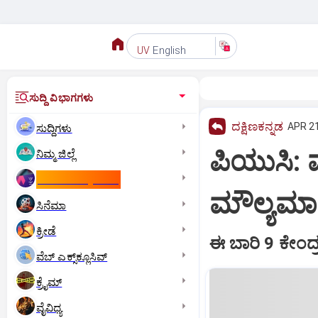
English
UV
ಸುದ್ದಿ ವಿಭಾಗಗಳು
ದಕ್ಷಿಣಕನ್ನಡ
APR 21
ಸುದ್ದಿಗಳು
ಪಿಯುಸಿ: 
ನಿಮ್ಮ ಜಿಲ್ಲೆ
ಕಾಮನ್‌ ವೆಲ್ತ್‌ ಗೇಮ್ಸ್‌
ಮೌಲ್ಯಮಾ
ಸಿನೆಮಾ
ಕ್ರೀಡೆ
ಈ ಬಾರಿ 9 ಕೇಂದ್
ವೆಬ್ ಎಕ್ಸ್‌ಕ್ಲೂಸಿವ್
ಕ್ರೈಮ್
ವೈವಿಧ್ಯ