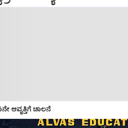
16ನೇ ಆವೃತ್ತಿಗೆ ಚಾಲನೆ