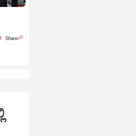
ಅ
Share
ಿ