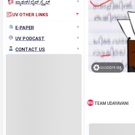
ಫ್ಯಾಶನ್/ಲೈಫ್‌ ಸ್ಟೈಲ್
UV OTHER LINKS
E-PAPER
UV PODCAST
CONTACT US
ಸಾಂದರ್ಭಿಕ ಚಿತ್ರ.
TEAM UDAYAVANI