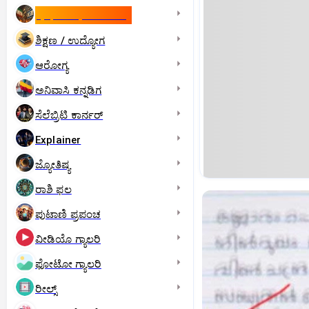
ಇಸ್ರೇಲ್- ಇರಾನ್‌ ಯುದ್ಧ
ಶಿಕ್ಷಣ / ಉದ್ಯೋಗ
ಆರೋಗ್ಯ
ಅನಿವಾಸಿ ಕನ್ನಡಿಗ
ಸೆಲೆಬ್ರಿಟಿ ಕಾರ್ನರ್‌
Explainer
ಜ್ಯೋತಿಷ್ಯ
ರಾಶಿ ಫಲ
ಪುಟಾಣಿ ಪ್ರಪಂಚ
ವೀಡಿಯೊ ಗ್ಯಾಲರಿ
ಫೋಟೋ ಗ್ಯಾಲರಿ
ರೀಲ್ಸ್