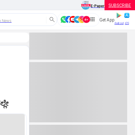
SUBSCRIBE
E-Paper
Get App
h News
Android
iOS
್ಲೇ