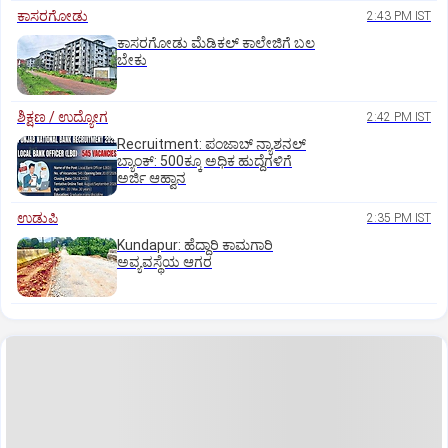
ಕಾಸರಗೋಡು
2:43 PM IST
ಕಾಸರಗೋಡು ಮೆಡಿಕಲ್‌ ಕಾಲೇಜಿಗೆ ಬಲ
ಬೇಕು
ಶಿಕ್ಷಣ / ಉದ್ಯೋಗ
2:42 PM IST
Recruitment: ಪಂಜಾಬ್‌ ನ್ಯಾಶನಲ್‌
ಬ್ಯಾಂಕ್:‌ 500ಕ್ಕೂ ಅಧಿಕ ಹುದ್ದೆಗಳಿಗೆ
ಅರ್ಜಿ ಆಹ್ವಾನ
ಉಡುಪಿ
2:35 PM IST
Kundapur: ಹೆದ್ದಾರಿ ಕಾಮಗಾರಿ
ಅವ್ಯವಸ್ಥೆಯ ಆಗರ