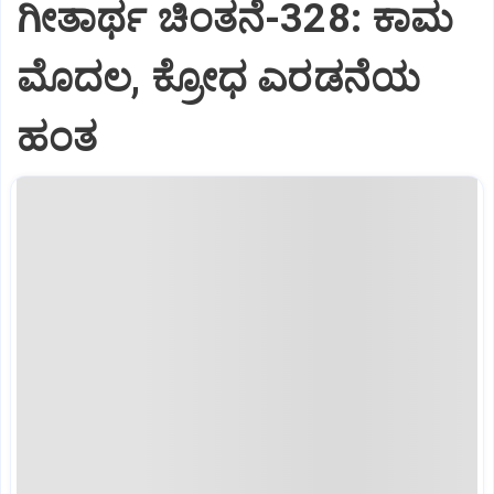
ಗೀತಾರ್ಥ ಚಿಂತನೆ-328: ಕಾಮ
ಮೊದಲ, ಕ್ರೋಧ ಎರಡನೆಯ
ಹಂತ