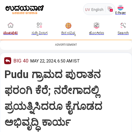
UV
English
E-Paper
ಮುಖಪುಟ
ಸುದ್ದಿ ವಿಭಾಗ
ದಿನ ಭವಿಷ್ಯ
ಹೊಂಗಿರಣ
Search
ADVERTISEMENT
BIG 40
MAY 22, 2024, 6:50 AM IST
Pudu ಗ್ರಾಮದ ಪುರಾತನ
ಫರಂಗಿ ಕೆರೆ; ನರೇಗಾದಲ್ಲಿ
ಪ್ರಯತ್ನಿಸಿದರೂ ಕೈಗೂಡದ
ಅಭಿವೃದ್ಧಿ ಕಾರ್ಯ