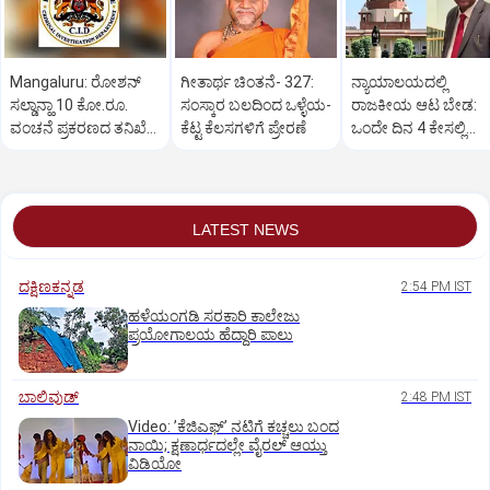
Mangaluru: ರೋಶನ್‌
ಗೀತಾರ್ಥ ಚಿಂತನೆ- 327:
ನ್ಯಾಯಾಲಯದಲ್ಲಿ
ಸಲ್ಡಾನ್ಹಾ 10 ಕೋ.ರೂ.
ಸಂಸ್ಕಾರ ಬಲದಿಂದ ಒಳ್ಳೆಯ-
ರಾಜಕೀಯ ಆಟ ಬೇಡ:
ವಂಚನೆ ಪ್ರಕರಣದ ತನಿಖೆ
ಕೆಟ್ಟ ಕೆಲಸಗಳಿಗೆ ಪ್ರೇರಣೆ
ಒಂದೇ ದಿನ 4 ಕೇಸಲ್ಲಿ
ಸಿಐಡಿಗೆ ವರ್ಗ
ಸುಪ್ರೀಂಕೋರ್ಟ್‌ ಅಭಿಮ
LATEST NEWS
ದಕ್ಷಿಣಕನ್ನಡ
2:54 PM IST
ಹಳೆಯಂಗಡಿ ಸರಕಾರಿ ಕಾಲೇಜು
ಪ್ರಯೋಗಾಲಯ ಹೆದ್ದಾರಿ ಪಾಲು
ಬಾಲಿವುಡ್‌
2:48 PM IST
Video: ʼಕೆಜಿಎಫ್‌ʼ ನಟಿಗೆ ಕಚ್ಚಲು ಬಂದ
ನಾಯಿ; ಕ್ಷಣಾರ್ಧದಲ್ಲೇ ವೈರಲ್‌ ಆಯ್ತು
ವಿಡಿಯೋ