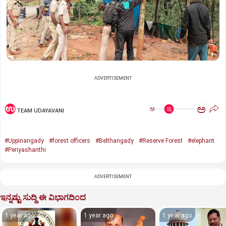
ADVERTISEMENT
ಅ
ಅ
TEAM UDAYAVANI
#Uppinangady
#forest officers
#Belthangady
#Reserve Forest
#elephant
#Periyashanthi
ADVERTISEMENT
ಇನ್ನಷ್ಟು ಸುದ್ದಿ ಈ ವಿಭಾಗದಿಂದ
1 year ago
1 year ago
1 year ago