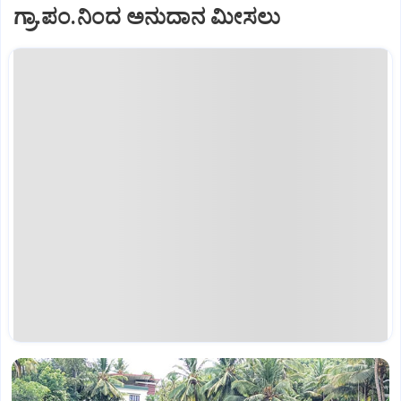
ಗ್ರಾ.ಪಂ.ನಿಂದ ಅನುದಾನ ಮೀಸಲು