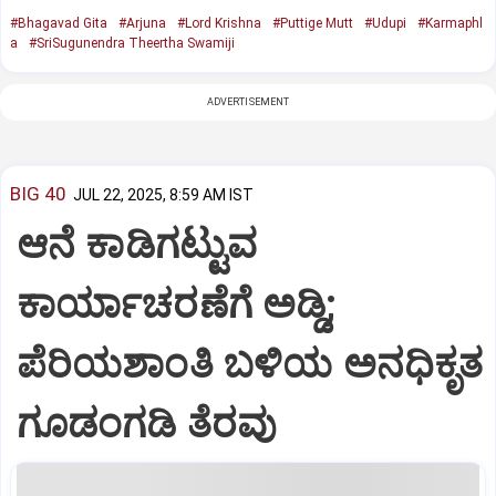
#Bhagavad Gita
#Arjuna
#Lord Krishna
#Puttige Mutt
#Udupi
#Karmaphl
a
#SriSugunendra Theertha Swamiji
ADVERTISEMENT
BIG 40
JUL 22, 2025, 8:59 AM IST
ಆನೆ ಕಾಡಿಗಟ್ಟುವ
ಕಾರ್ಯಾಚರಣೆಗೆ ಅಡ್ಡಿ;
ಪೆರಿಯಶಾಂತಿ ಬಳಿಯ ಅನಧಿಕೃತ
ಗೂಡಂಗಡಿ ತೆರವು