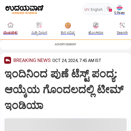
UV
English
E-Paper
ಮುಖಪುಟ
ಸುದ್ದಿ ವಿಭಾಗ
ದಿನ ಭವಿಷ್ಯ
ಹೊಂಗಿರಣ
Search
ADVERTISEMENT
BREAKING NEWS
OCT 24, 2024, 7:45 AM IST
ಇಂದಿನಿಂದ ಪುಣೆ ಟೆಸ್ಟ್‌ ಪಂದ್ಯ:
ಆಯ್ಕೆಯ ಗೊಂದಲದಲ್ಲಿ ಟೀಮ್‌
ಇಂಡಿಯಾ