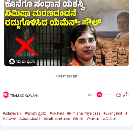
ನಿಮಿಷಾ ಪ್ರಿಯಾ
ADVERTISEMENT
ಅ
ಅ
TEAM UDAYAVANI
#udayavani
#ನಿಮಿಷಾ ಪ್ರಿಯಾ
#KA Paul
#Nimisha Priya case
#Evangelist
#
ಕೆಎ ಪೌಲ್
#ಮರಣದಂಡನೆ
#death sentence
#ಕೇರಳ
#Yemen
#ಯೆಮೆನ್‌