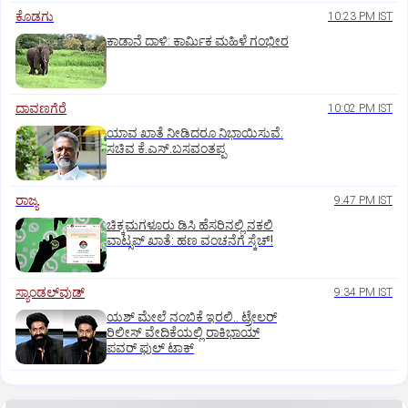
ಕೊಡಗು
10:23 PM IST
ಕಾಡಾನೆ ದಾಳಿ: ಕಾರ್ಮಿಕ ಮಹಿಳೆ ಗಂಭೀರ
ದಾವಣಗೆರೆ
10:02 PM IST
ಯಾವ ಖಾತೆ ನೀಡಿದರೂ ನಿಭಾಯಿಸುವೆ:
ಸಚಿವ ಕೆ.ಎಸ್.ಬಸವಂತಪ್ಪ
ರಾಜ್ಯ
9:47 PM IST
ಚಿಕ್ಕಮಗಳೂರು ಡಿಸಿ ಹೆಸರಿನಲ್ಲಿ ನಕಲಿ
ವಾಟ್ಸಪ್ ಖಾತೆ: ಹಣ ವಂಚನೆಗೆ ಸ್ಕೆಚ್!
ಸ್ಯಾಂಡಲ್‌ವುಡ್‌
9:34 PM IST
ಯಶ್‌ ಮೇಲೆ ನಂಬಿಕೆ ಇರಲಿ.. ಟ್ರೇಲರ್‌
ರಿಲೀಸ್‌ ವೇದಿಕೆಯಲ್ಲಿ ರಾಕಿಭಾಯ್‌
ಪವರ್‌ ಫುಲ್‌ ಟಾಕ್