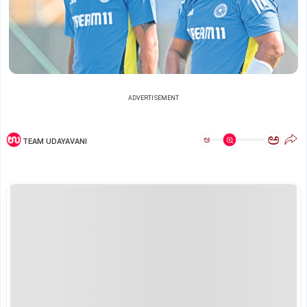
ADVERTISEMENT
ಅ
ಅ
TEAM UDAYAVANI