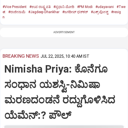
#Vice President
#ಉಪ ರಾಷ್ಟ್ರಪತಿ
#ಪ್ರಧಾನಿ ಮೋದಿ
#PM Modi
#udayavani
#Twe
et
#ರಾಜೀನಾಮೆ
#Jagdeep Dhankhar
#ಜಗದೀಪ್‌ ಧನ್‌ಕರ್‌
#ಎಕ್ಸ್‌ ಪೋಸ್ಟ್
#resig
n
ADVERTISEMENT
BREAKING NEWS
JUL 22, 2025, 10:40 AM IST
Nimisha Priya: ಕೊನೆಗೂ
ಸಂಧಾನ ಯಶಸ್ವಿ-ನಿಮಿಷಾ
ಮರಣದಂಡನೆ ರದ್ದುಗೊಳಿಸಿದ
ಯೆಮೆನ್:? ಪೌಲ್