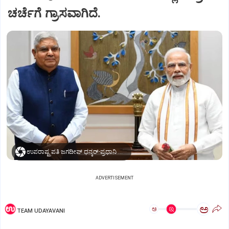
ಚರ್ಚೆಗೆ ಗ್ರಾಸವಾಗಿದೆ.
ಉಪರಾಷ್ಟ್ರಪತಿ ಜಗದೀಪ್‌ ಧನ್ಕರ್-ಪ್ರಧಾನಿ ಮೋದಿ
ADVERTISEMENT
ಅ
ಅ
TEAM UDAYAVANI