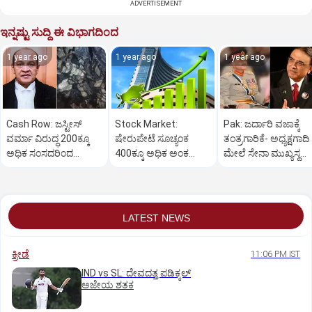
ADVERTISEMENT
ಇನ್ನಷ್ಟು ಸುದ್ದಿ ಈ ವಿಭಾಗದಿಂದ
1 year ago
1 year ago
1 year ago
Cash Row: ಜಸ್ಟೀಸ್‌
Stock Market:
Pak: ಜರ್ದಾರಿ ವಜಾಕ್ಕೆ
ವರ್ಮಾ ವಿರುದ್ಧ 200ಕ್ಕೂ
ಷೇರುಪೇಟೆ ಸೂಚ್ಯಂಕ
ತಂತ್ರಗಾರಿಕೆ- ಅಧ್ಯಕ್ಷಗಾದಿ
ಅಧಿಕ ಸಂಸದರಿಂದ
400ಕ್ಕೂ ಅಧಿಕ ಅಂಕ
ಮೇಲೆ ಸೇನಾ ಮುಖ್ಯಸ್ಥ
ಮಹಾಭಿಯೋಗಕ್ಕೆ
ಜಿಗಿತ-ದಿನಾಂತ್ಯದ
ಮುನೀರ್ ಚಿತ್ತ!
ಕೋರಿಕೆ…
ವಹಿವಾಟು ಅಂತ್ಯ
LATEST NEWS
ಕ್ರೀಡೆ
11:06 PM IST
IND vs SL: ದೇವದತ್ತ ಪಡಿಕ್ಕಲ್‌
ಅಜೇಯ ಶತಕ