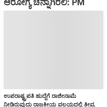
ಆರೋಗ್ಯ ಚೆನ್ನಾಗಿರಲಿ: PM
ಉಪರಾಷ್ಟ್ರಪತಿ ಹುದ್ದೆಗೆ ರಾಜೀನಾಮೆ
ನೀಡಿರುವುದು ರಾಜಕೀಯ ವಲಯದಲ್ಲಿ ತೀವ್ರ