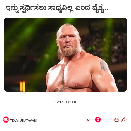
'ಇನ್ನು ಸ್ಪರ್ಧಿಸಲು ಸಾಧ್ಯವಿಲ್ಲ' ಎಂದ ದೈತ್ಯ...
ADVERTISEMENT
ಅ
ಅ
TEAM UDAYAVANI