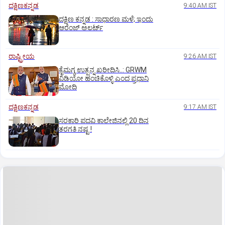
ದಕ್ಷಿಣಕನ್ನಡ
9:40 AM IST
ದಕ್ಷಿಣ ಕನ್ನಡ : ಸಾಧಾರಣ ಮಳೆ; ಇಂದು
ಆರೆಂಜ್‌ ಅಲರ್ಟ್
ರಾಷ್ಟ್ರೀಯ
9:26 AM IST
ಕೈಮಗ್ಗ ಉತ್ಪನ್ನ ಖರೀದಿಸಿ..: GRWM
ವಿಡಿಯೋ ಹಂಚಿಕೊಳ್ಳಿ ಎಂದ ಪ್ರಧಾನಿ
ಮೋದಿ
ದಕ್ಷಿಣಕನ್ನಡ
9:17 AM IST
ಸರಕಾರಿ ಪದವಿ ಕಾಲೇಜಿನಲ್ಲಿ 20 ದಿನ
ತರಗತಿ ನಷ್ಟ !