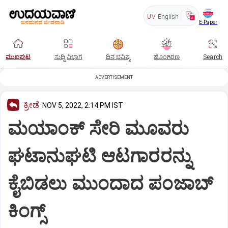
UV
English
E-Paper
ಮುಖಪುಟ
ಸುದ್ದಿ ವಿಭಾಗ
ದಿನ ಭವಿಷ್ಯ
ಹೊಂಗಿರಣ
Search
ADVERTISEMENT
ಕ್ರೀಡೆ
NOV 5, 2022, 2:14 PM IST
ಮಯಾಂಕ್ ಸೇರಿ ಮೂವರು
ಘಟಾನುಘಟಿ ಆಟಗಾರರನ್ನು
ಕೈಬಿಡಲು ಮುಂದಾದ ಪಂಜಾಬ್
ಕಿಂಗ್ಸ್