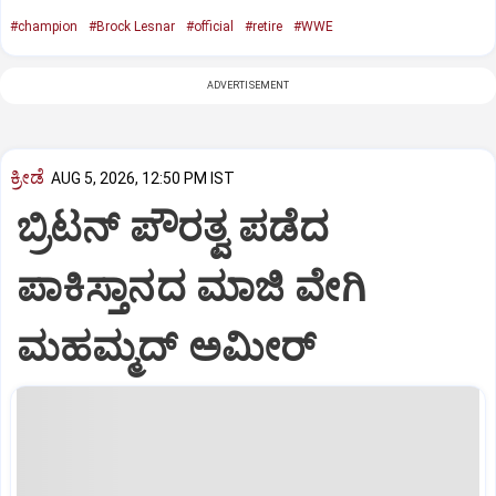
#champion
#Brock Lesnar
#official
#retire
#WWE
ADVERTISEMENT
ಕ್ರೀಡೆ
AUG 5, 2026, 12:50 PM IST
ಬ್ರಿಟನ್ ಪೌರತ್ವ ಪಡೆದ
ಪಾಕಿಸ್ತಾನದ ಮಾಜಿ ವೇಗಿ
ಮಹಮ್ಮದ್ ಅಮೀರ್