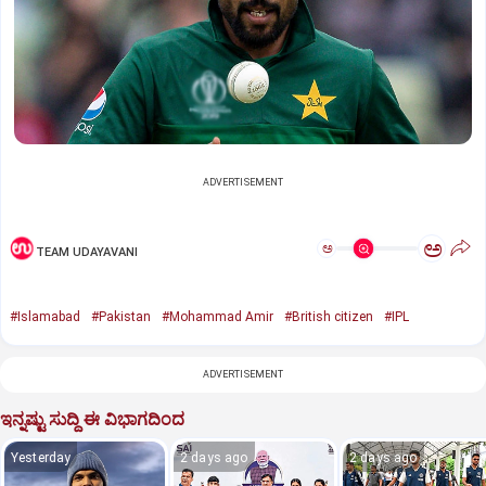
ADVERTISEMENT
ಅ
ಅ
TEAM UDAYAVANI
#Islamabad
#Pakistan
#Mohammad Amir
#British citizen
#IPL
ADVERTISEMENT
ಇನ್ನಷ್ಟು ಸುದ್ದಿ ಈ ವಿಭಾಗದಿಂದ
Yesterday
2 days ago
2 days ago