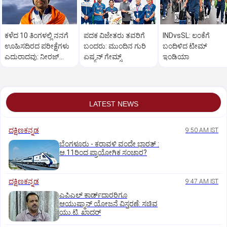
ಕಳೆದ 10 ತಿಂಗಳಲ್ಲಿ ನನಗೆ
ಪದಕ ವಿಜೇತರು ತವರಿಗೆ
INDvsSL: ಲಂಕೆಗೆ
ಊಹಿಸದಿರದ ಪರೀಕ್ಷೆಗಳು
ಬಂದರು: ಮುಂದಿನ ಗುರಿ
ಬಂದಿಳಿದ ಟೀಮ್
ಎದುರಾದವು: ನೀರಜ್
ಏಷ್ಯನ್‌ ಗೇಮ್ಸ್‌
ಇಂಡಿಯಾ
ಚೋಪ್ರಾ
LATEST NEWS
ದಕ್ಷಿಣಕನ್ನಡ
9:50 AM IST
ಬೆಂಗಳೂರು - ಕರಾವಳಿ ವಂದೇ ಭಾರತ್‌ :
ಆ.11ರಿಂದ ಪ್ರಾಯೋಗಿಕ ಸಂಚಾರ?
ದಕ್ಷಿಣಕನ್ನಡ
9:47 AM IST
ಎಪಿಎಲ್‌ ಕಾರ್ಡ್‌ದಾರರಿಗೂ
ಆಯುಷ್ಮಾನ್‌ ಯೋಜನೆ ವಿಸ್ತರಣೆ: ಸಚಿವ
ಯು.ಟಿ. ಖಾದರ್