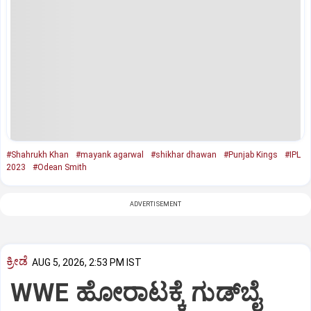
#Shahrukh Khan
#mayank agarwal
#shikhar dhawan
#Punjab Kings
#IPL
2023
#Odean Smith
ADVERTISEMENT
ಕ್ರೀಡೆ
AUG 5, 2026, 2:53 PM IST
WWE ಹೋರಾಟಕ್ಕೆ ಗುಡ್‌ಬೈ