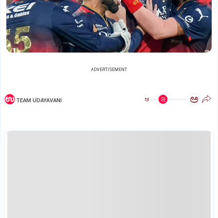
ADVERTISEMENT
ಅ
ಅ
TEAM UDAYAVANI