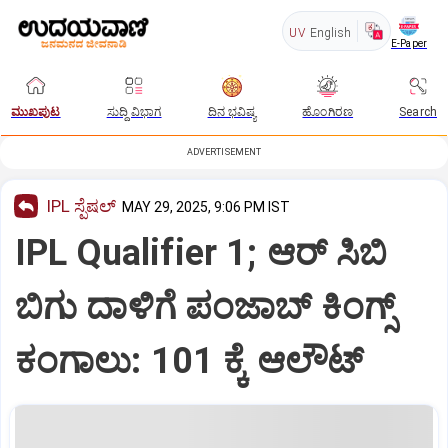
UV
English
E-Paper
ಮುಖಪುಟ
ಸುದ್ದಿ ವಿಭಾಗ
ದಿನ ಭವಿಷ್ಯ
ಹೊಂಗಿರಣ
Search
ADVERTISEMENT
IPL ಸ್ಪೆಷಲ್‌
MAY 29, 2025, 9:06 PM IST
IPL Qualifier 1; ಆರ್ ಸಿಬಿ
ಬಿಗು ದಾಳಿಗೆ ಪಂಜಾಬ್ ಕಿಂಗ್ಸ್
ಕಂಗಾಲು: 101 ಕ್ಕೆ ಆಲೌಟ್