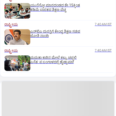
ಯುನೆಸ್ಕೋ ಮಾನದಂಡದ ಶೇ.15ಕ್ಕಿಂತ
ಕಡಿಮೆ ಭಾರತದ ಶಿಕ್ಷಣ ವೆಚ್ಚ
ರಾಷ್ಟ್ರೀಯ
7:40 AM IST
ಎನ್‌ಟಿಎ ದುರಸ್ತಿಗೆ ಕೇಂದ್ರ ಶಿಕ್ಷಣ ಸಚಿವ
ಜೋಶಿ ನಾಂದಿ
ರಾಷ್ಟ್ರೀಯ
7:40 AM IST
ಮಮತಾ ಕಾರಿನ ಮೇಲೆ ಕಲ್ಲು, ಚಪ್ಪಲಿ
ಎಸೆತ: ಪ.ಬಂಗಾಳದಲ್ಲಿ ಹೈಡ್ರಾಮಾ!