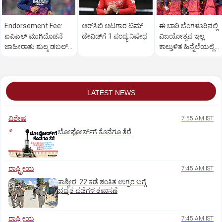
Endorsement Fee:
ಆರ್‌ಸಿಬಿ ಆಟಗಾರ ಟಿಮ್‌
ಈ ಬಾರಿ ಬೆಂಗಳೂರಿನಲ್ಲಿ
ಐಪಿಎಲ್‌ ಮುಗಿದೊಡನೆ
ಡೇವಿಡ್‌ಗೆ 1 ಪಂದ್ಯ ನಿಷೇಧ
ವಿಜಯೋತ್ಸವ ಇಲ್ಲ:
ಜಾಹೀರಾತು ಶುಲ್ಕ ಡಬಲ್‌
ಕಾಲ್ತುಳಿತ ಹಿನ್ನೆಲೆಯಲ್ಲಿ
ಮಾಡಿದ ವೈಭವ್‌
ಆರ್‌ಸಿಬಿ ನಿರ್ಧಾರ
ಸೂರ್ಯವಂಶಿ
LATEST NEWS
ವಿಶೇಷ
7:55 AM IST
ಬೋಫೋರ್ಸ್‌ಗೆ ಕೊನೆಗೂ ತೆರೆ
ರಾಷ್ಟ್ರೀಯ
7:45 AM IST
ಕಾಶ್ಮೀರ: 22 ಕಡೆ ಶಂಕಿತ ಉಗ್ರರ ಬಗ್ಗೆ
ಭದ್ರತ ಪಡೆಗಳ ತಪಾಸಣೆ
ರಾಷ್ಟ್ರೀಯ
7:45 AM IST