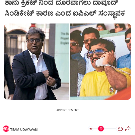
ತಾನು ಕ್ರಿಕೆಟ್‌ ನಿಂದ ದೂರವಾಗಲು ದಾವೂದ್‌
ಸಿಂಡಿಕೇಟ್‌ ಕಾರಣ ಎಂದ ಐಪಿಎಲ್‌ ಸಂಸ್ಥಾಪಕ
ADVERTISEMENT
ಅ
ಅ
TEAM UDAYAVANI