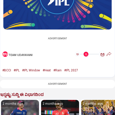
ADVERTISEMENT
ಅ
ಅ
TEAM UDAYAVANI
#BCCI
#IPL
#IPL Window
#Heat
#Rain
#IPL 2027
ADVERTISEMENT
ಇನ್ನಷ್ಟು ಸುದ್ದಿ ಈ ವಿಭಾಗದಿಂದ
2 months ago
2 months ago
2 months ago