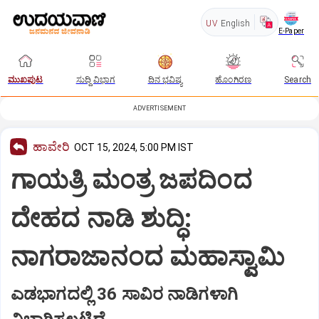
UV
English
E-Paper
ಮುಖಪುಟ
ಸುದ್ದಿ ವಿಭಾಗ
ದಿನ ಭವಿಷ್ಯ
ಹೊಂಗಿರಣ
Search
ADVERTISEMENT
ಹಾವೇರಿ
OCT 15, 2024, 5:00 PM IST
ಗಾಯತ್ರಿ ಮಂತ್ರ ಜಪದಿಂದ
ದೇಹದ ನಾಡಿ ಶುದ್ಧಿ:
ನಾಗರಾಜಾನಂದ ಮಹಾಸ್ವಾಮಿ
ಎಡಭಾಗದಲ್ಲಿ 36 ಸಾವಿರ ನಾಡಿಗಳಾಗಿ