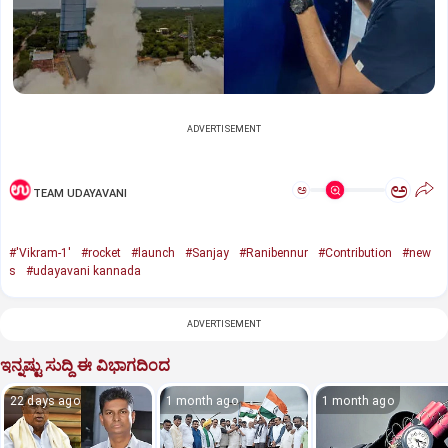
ADVERTISEMENT
ಅ
ಅ
TEAM UDAYAVANI
#'Vikram-1'
#rocket
#launch
#Sanjay
#Ranibennur
#Contribution
#new
s
#udayavani kannada
ADVERTISEMENT
ಇನ್ನಷ್ಟು ಸುದ್ದಿ ಈ ವಿಭಾಗದಿಂದ
22 days ago
1 month ago
1 month ago