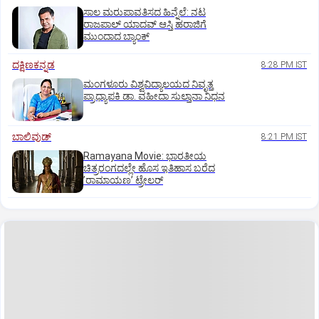
ಸಾಲ ಮರುಪಾವತಿಸದ ಹಿನ್ನೆಲೆ: ನಟ
ರಾಜಪಾಲ್ ಯಾದವ್‌ ಆಸ್ತಿ ಹರಾಜಿಗೆ
ಮುಂದಾದ ಬ್ಯಾಂಕ್
ದಕ್ಷಿಣಕನ್ನಡ
8:28 PM IST
ಮಂಗಳೂರು ವಿಶ್ವವಿದ್ಯಾಲಯದ ನಿವೃತ್ತ
ಪ್ರಾಧ್ಯಾಪಕಿ ಡಾ. ವಹೀದಾ ಸುಲ್ತಾನಾ ನಿಧನ
ಬಾಲಿವುಡ್‌
8:21 PM IST
Ramayana Movie: ಭಾರತೀಯ
ಚಿತ್ರರಂಗದಲ್ಲೇ ಹೊಸ ಇತಿಹಾಸ ಬರೆದ
ʼರಾಮಾಯಣʼ ಟ್ರೇಲರ್