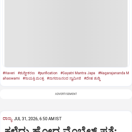
#Haveri
#ಶುದ್ಧೀಕರಣ
#purification
#Gayatri Mantra Japa
#Nagarajananda M
ahaswami
#ಗಾಯತ್ರಿ ಮಂತ್ರ
#ನಾಗರಾಜನಂದ ಸ್ವಾಮೀಜಿ
#ದೇಹ ಶುದ್ದಿ
ADVERTISEMENT
ರಾಜ್ಯ
JUL 31, 2026, 6:50 AM IST
ಕಳೆದು ಹೋದ ಮೊಬೈಲ್ ಪತ್ತೆ: