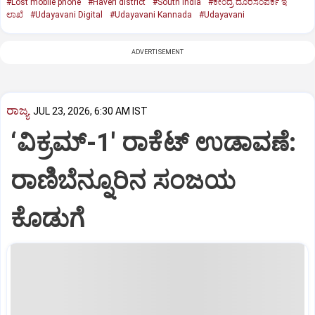
#Lost mobile phone
#Haveri district
#South India
#ಕೇಂದ್ರ ದೂರಸಂಪರ್ಕ ಇ
ಲಾಖೆ
#Udayavani Digital
#Udayavani Kannada
#Udayavani
ADVERTISEMENT
ರಾಜ್ಯ
JUL 23, 2026, 6:30 AM IST
‘ವಿಕ್ರಮ್‌-1' ರಾಕೆಟ್‌ ಉಡಾವಣೆ:
ರಾಣಿಬೆನ್ನೂರಿನ ಸಂಜಯ
ಕೊಡುಗೆ