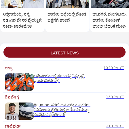
ಸಿದ್ದರಾಮಯ್ಯ, ನನ್ನ
ಹಾವೇರಿ ಜಿಲ್ಲೆಯಲ್ಲಿ ಮೋಡ
ಚಾ.ನಗರ, ಮಂಗಳೂರು,
ನಡುವಿನ ಬೇಸರ ವೈಯಕ್ತಿಕ:
ಬಿತ್ತನೆಗೆ ಚಾಲನೆ
ಹಾವೇರಿ ಕೋರ್ಟ್‌ಗೆ
ಸತೀಶ್‌ ಜಾರಕಿಹೊಳಿ
ಬಾಂಬ್ ಬೆದರಿಕೆ ಮೇಲ್
LATEST NEWS
ರಾಜ್ಯ
10:20 PM IST
ಅಧಿವೇಶನದಲ್ಲಿ ಸರಕಾರಕ್ಕೆ "ಪ್ರತ್ಯಸ್ತ್ರ':
ಇಂದು ಬಿಜೆಪಿ ಸಭೆ
ಶಿವಮೊಗ್ಗ
9:50 PM IST
Agumbe: ಸರಣಿ ದನ ಕಳ್ಳತನ ಪ್ರಕರಣ:
ಸಿನಿಮೀಯ ಶೈಲಿಯಲ್ಲಿ ಆರೋಪಿಯನ್ನು
ಬಂಧಿಸಿದ ಪೊಲೀಸರು
ಬಾಲಿವುಡ್‌
9:10 PM IST