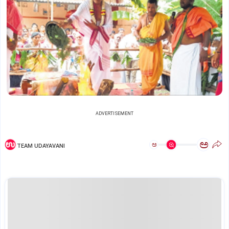
ADVERTISEMENT
ಅ
ಅ
TEAM UDAYAVANI