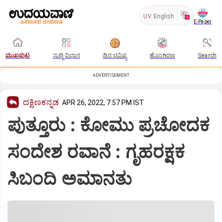
UV
English
E-Paper
ಮುಖಪುಟ
ಸುದ್ದಿ ವಿಭಾಗ
ದಿನ ಭವಿಷ್ಯ
ಹೊಂಗಿರಣ
Search
ADVERTISEMENT
ದಕ್ಷಿಣಕನ್ನಡ
APR 26, 2022, 7:57 PM IST
ಪುತ್ತೂರು : ಕೋಮು ಪ್ರಚೋದಕ
ಸಂದೇಶ ರವಾನೆ : ಗೃಹರಕ್ಷಕ
ಸಿಬಂದಿ ಅಮಾನತು