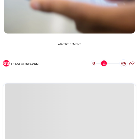
ADVERTISEMENT
ಅ
ಅ
TEAM UDAYAVANI