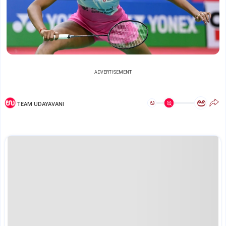
ADVERTISEMENT
ಅ
ಅ
TEAM UDAYAVANI