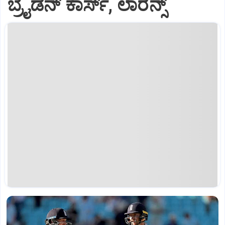
ಬ್ರೈಡನ್ ಕಾರ್ಸ್, ಲಾರೆನ್ಸ್