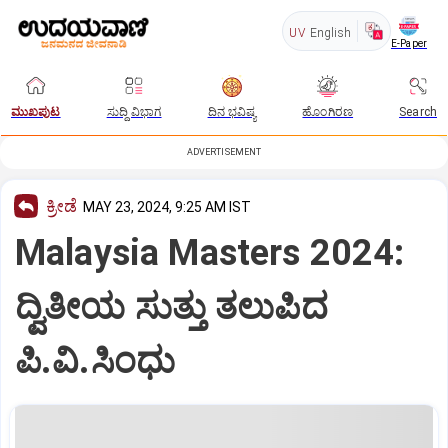
UV
English
E-Paper
ಮುಖಪುಟ
ಸುದ್ದಿ ವಿಭಾಗ
ದಿನ ಭವಿಷ್ಯ
ಹೊಂಗಿರಣ
Search
ADVERTISEMENT
ಕ್ರೀಡೆ
MAY 23, 2024, 9:25 AM IST
Malaysia Masters 2024:
ದ್ವಿತೀಯ ಸುತ್ತು ತಲುಪಿದ
ಪಿ.ವಿ.ಸಿಂಧು