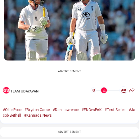
ADVERTISEMENT
ಅ
ಅ
TEAM UDAYAVANI
#Ollie Pope
#Brydon Carse
#Dan Lawrence
#ENGvsPAK
#Test Series
#Ja
cob Bethell
#Kannada News
ADVERTISEMENT