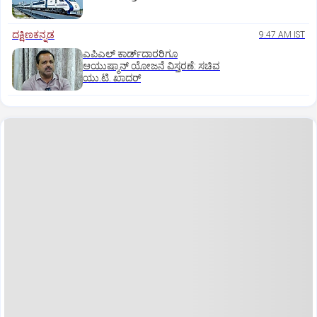
ದಕ್ಷಿಣಕನ್ನಡ
9:47 AM IST
ಎಪಿಎಲ್‌ ಕಾರ್ಡ್‌ದಾರರಿಗೂ
ಆಯುಷ್ಮಾನ್‌ ಯೋಜನೆ ವಿಸ್ತರಣೆ: ಸಚಿವ
ಯು.ಟಿ. ಖಾದರ್