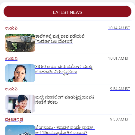
LATEST NEWS
ಉಡುಪಿ
10:14 AM IST
ಶಾಲೆಗಳಲ್ಲಿ ಮತ್ತೆ ಜೀವ ಪಡೆಯಲಿ
"ಸುವರ್ಣ ಜಲ ಯೋಜನೆ'
ಉಡುಪಿ
10:01 AM IST
33.50 ಲ.ರೂ. ದುರುಪಯೋಗ: ಮುಖ್ಯ
ಬರಹಗಾರ್ತಿ ವಿರುದ್ಧ ಪ್ರಕರಣ
ಉಡುಪಿ
9:54 AM IST
ಮಲ್ಪೆ: ಮಾಡೆಲಿಂಗ್ ಮಾಡುತ್ತಿದ್ದ ಯುವತಿ
ನೇಣಿಗೆ ಶರಣು
ದಕ್ಷಿಣಕನ್ನಡ
9:50 AM IST
ಬೆಂಗಳೂರು - ಕರಾವಳಿ ವಂದೇ ಭಾರತ್‌ :
ಆ.11ರಿಂದ ಪ್ರಾಯೋಗಿಕ ಸಂಚಾರ?