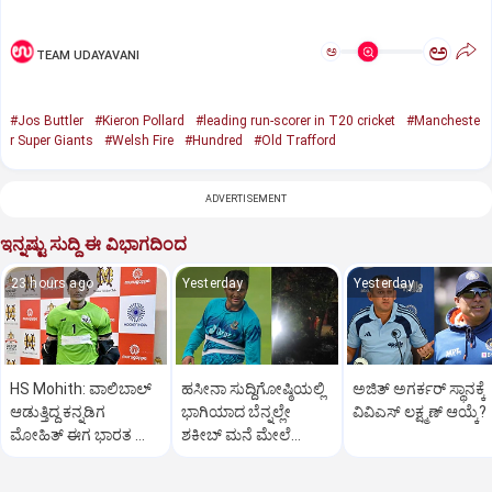
ಅ
ಅ
TEAM UDAYAVANI
#Jos Buttler
#Kieron Pollard
#leading run-scorer in T20 cricket
#Mancheste
r Super Giants
#Welsh Fire
#Hundred
#Old Trafford
ADVERTISEMENT
ಇನ್ನಷ್ಟು ಸುದ್ದಿ ಈ ವಿಭಾಗದಿಂದ
23 hours ago
Yesterday
Yesterday
HS Mohith: ವಾಲಿಬಾಲ್‌
ಹಸೀನಾ ಸುದ್ದಿಗೋಷ್ಠಿಯಲ್ಲಿ
ಅಜಿತ್‌ ಅಗರ್ಕರ್‌ ಸ್ಥಾನಕ್ಕೆ
ಆಡುತ್ತಿದ್ದ ಕನ್ನಡಿಗ
ಭಾಗಿಯಾದ ಬೆನ್ನಲ್ಲೇ
ವಿವಿಎಸ್‌ ಲಕ್ಷ್ಮಣ್‌ ಆಯ್ಕೆ?
ಮೋಹಿತ್‌ ಈಗ ಭಾರತ ಹಾಕಿ
ಶಕೀಬ್ ಮನೆ ಮೇಲೆ
ವಿಶ್ವಕಪ್‌ ಟೀಂ ಸದಸ್ಯ
ಪೆಟ್ರೋಲ್ ಬಾಂಬ್ ದಾಳಿ!