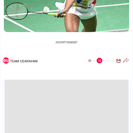
ADVERTISEMENT
ಅ
ಅ
TEAM UDAYAVANI