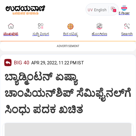
UV
English
E-Paper
ಮುಖಪುಟ
ಸುದ್ದಿ ವಿಭಾಗ
ದಿನ ಭವಿಷ್ಯ
ಹೊಂಗಿರಣ
Search
ADVERTISEMENT
BIG 40
APR 29, 2022, 11:22 PM IST
ಬ್ಯಾಡ್ಮಿಂಟನ್‌ ಏಷ್ಯಾ
ಚಾಂಪಿಯನ್‌ಶಿಪ್‌ ಸೆಮಿಫೈನಲ್‌ಗೆ
ಸಿಂಧು ಪದಕ ಖಚಿತ