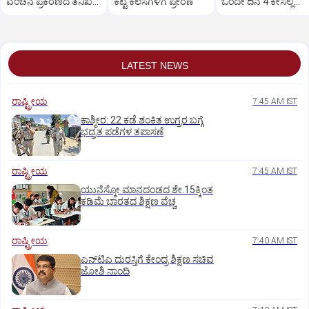
ವಂಚನೆ ಪ್ರಕರಣದ ತನಿಖೆ
ಕೆಟ್ಟ ಕೆಲಸಗಳಿಗೆ ಪ್ರೇರಣೆ
ಒಂದೇ ದಿನ 4 ಕೇಸಲ್ಲಿ
ಸಿಐಡಿಗೆ ವರ್ಗ
ಸುಪ್ರೀಂಕೋರ್ಟ್‌ ಅಭಿಮ
LATEST NEWS
ರಾಷ್ಟ್ರೀಯ
7:45 AM IST
ಕಾಶ್ಮೀರ: 22 ಕಡೆ ಶಂಕಿತ ಉಗ್ರರ ಬಗ್ಗೆ
ಭದ್ರತ ಪಡೆಗಳ ತಪಾಸಣೆ
ರಾಷ್ಟ್ರೀಯ
7:45 AM IST
ಯುನೆಸ್ಕೋ ಮಾನದಂಡದ ಶೇ.15ಕ್ಕಿಂತ
ಕಡಿಮೆ ಭಾರತದ ಶಿಕ್ಷಣ ವೆಚ್ಚ
ರಾಷ್ಟ್ರೀಯ
7:40 AM IST
ಎನ್‌ಟಿಎ ದುರಸ್ತಿಗೆ ಕೇಂದ್ರ ಶಿಕ್ಷಣ ಸಚಿವ
ಜೋಶಿ ನಾಂದಿ