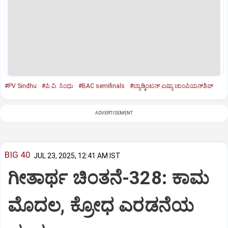
#PV Sindhu
#ಪಿ.ವಿ. ಸಿಂಧು
#BAC semifinals
#ಬ್ಯಾಡ್ಮಿಂಟನ್‌ ಏಷ್ಯಾ ಚಾಂಪಿಯನ್‌ಶಿಪ್‌
ADVERTISEMENT
BIG 40
JUL 23, 2025, 12:41 AM IST
ಗೀತಾರ್ಥ ಚಿಂತನೆ-328: ಕಾಮ
ಮೊದಲ, ಕ್ರೋಧ ಎರಡನೆಯ