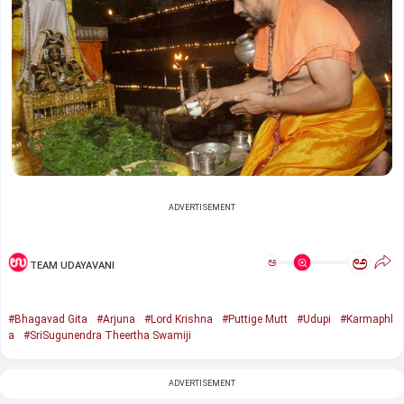
ADVERTISEMENT
ಅ
ಅ
TEAM UDAYAVANI
#Bhagavad Gita
#Arjuna
#Lord Krishna
#Puttige Mutt
#Udupi
#Karmaphl
a
#SriSugunendra Theertha Swamiji
ADVERTISEMENT