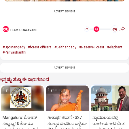
ADVERTISEMENT
ಅ
ಅ
TEAM UDAYAVANI
#Uppinangady
#forest officers
#Belthangady
#Reserve Forest
#elephant
#Periyashanthi
ADVERTISEMENT
ಇನ್ನಷ್ಟು ಸುದ್ದಿ ಈ ವಿಭಾಗದಿಂದ
1 year ago
1 year ago
1 year ago
Mangaluru: ರೋಶನ್‌
ಗೀತಾರ್ಥ ಚಿಂತನೆ- 327:
ನ್ಯಾಯಾಲಯದಲ್ಲಿ
ಸಲ್ಡಾನ್ಹಾ 10 ಕೋ.ರೂ.
ಸಂಸ್ಕಾರ ಬಲದಿಂದ ಒಳ್ಳೆಯ-
ರಾಜಕೀಯ ಆಟ ಬೇಡ: